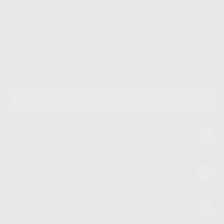
Le informamos de que el Responsable del tratamiento de sus Datos
Personales es Proclinic S.A.U.. La Finalidad del tratamiento de sus Datos
Personales es el envío de información comercial. La legitimación para el
envío de la información comercial es su consentimiento prestado. Sus
datos únicamente serán cedidos a empresas vinculadas con Proclinic
S.A.U. que comercialicen productos similares del sector odontológico,
siempre bajo su consentimiento y no habrás cesión internacional de sus
Datos Personales. Podrá ejercitar los derechos de acceso, rectificación,
supresión, limitación y/o oposición al tratamiento de datos, entre otros, a
través de lopd@proclinic.es. Si desea conocer información adicional sobre
el tratamiento de datos personales, acceda a:
Protección de datos
CONTACTO
Mi cuenta
Estudiantes
Conócenos