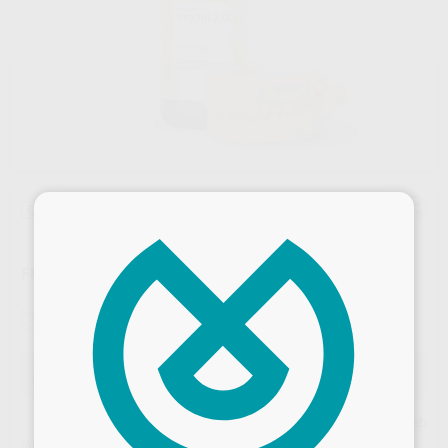
×
Oferta
FREEPRINT MODEL 2.0 385 1000GR
Marca
DETAX
Contenido
1000 gr.
Oferta
311,51 €
Comprando
1 unidad
te ahorras el
19%
Precio web
¡Mejor oferta!