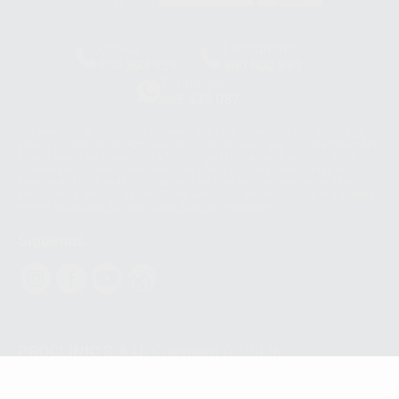
HCO-0060/2023
Clínica
Laboratorio
900 393 939
900 800 880
Whatsapp
665 533 087
Los servicios de WhatsApp Business son proporcionados por WhatsApp
Ireland Limited (WhatsApp Ireland). La información que controla WhatsApp
Ireland puede ser transferida a WhatsApp LLC y a Facebook Inc.. Dicha
Transferencia Internacional de Datos ofrece garantías adecuadas al
basarse en la Cláusula Contractual Tipo para la transferencia de datos
personales a terceros países. Puede ampliar la información en el siguiente
enlace:
WhatsApp Business Data Transfer Addendum
.
Síguenos
PROCLINIC S.A.U.
Copyright (c) 2026
Aviso legal