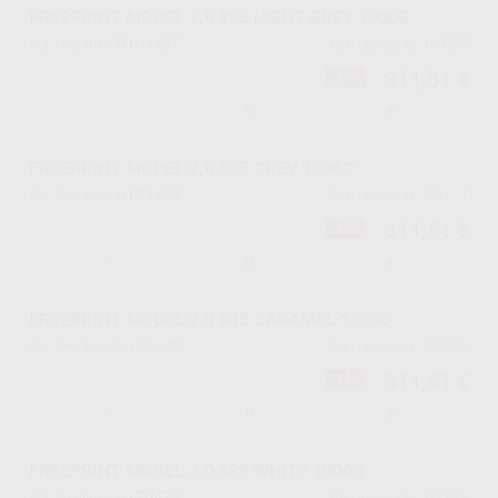
FREEPRINT MODEL 2.0 385 LIGHT GREY 1000G
H103497
02099
Ref. Proclinic
Ref. fabricante
311,51 €
-19%
-
+
FREEPRINT MODEL 2.0 385 GREY 1000G
H103498
02177
Ref. Proclinic
Ref. fabricante
311,51 €
-19%
-
+
FREEPRINT MODEL 2.0 385 CARAMEL 1000G
H103499
02850
Ref. Proclinic
Ref. fabricante
311,51 €
-19%
-
+
FREEPRINT MODEL 2.0 385 WHITE 1000G
H130470
02148