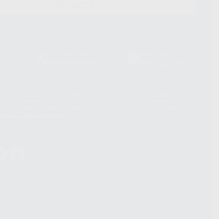
CONTACTO
Laboratorio
Whatsapp
39
900 800 880
665 533 087
hatsApp Business son proporcionados por WhatsApp Ireland Limited
. La información que controla WhatsApp Ireland puede ser transferida a
acebook Inc.. Dicha Transferencia Internacional de Datos ofrece
 al basarse en la Cláusula Contractual Tipo para la transferencia de
terceros países. Puede ampliar la información en el siguiente enlace:
s Data Transfer Addendum
.