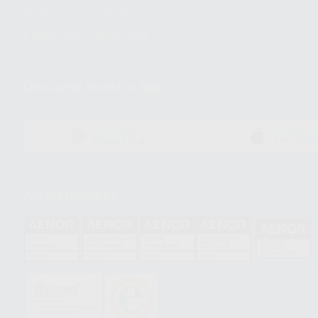
Trabaja con nosotros
Preguntas Frecuentes
(FAQ)
Descarga nuestra App
DISPONIBLE EN
DISPONIBLE 
GOOGLE PLAY
APP STOR
Acreditaciones
HCO-0060/2023
GA-2008/0342
SST-0118/2023
ER-0120/1997
GS-0001/2017