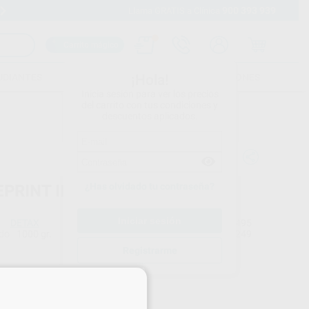
900 393 939
Envíos gratuitos desde 110€
Llama GRATIS a Clínica
Carrito mágico
UDIANTES
FOLLETOS
FORMACIONES
¡Hola!
Inicia sesión para ver los precios
del carrito con tus condiciones y
descuentos aplicados.
¿Has olvidado tu contraseña?
EPRINT IBT 385 1000G
DETAX
Ref. Proclinic
H103495
do
1000 gr.
Ref. fabricante
04249
Registrarme
Precio web
×
348
,70
€
,05 €