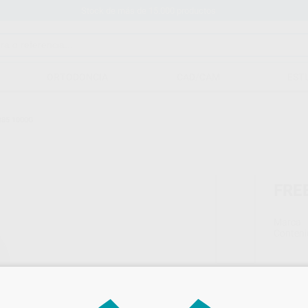
Stock de más de 15.000 productos
ORTODONCIA
CAD/CAM
EST
385 1000G
FRE
Marca
Conteni
367