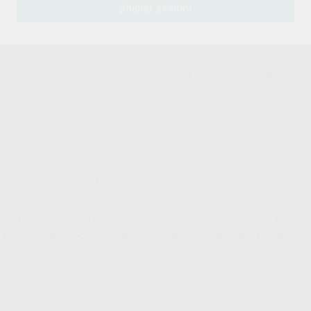
¡Iniciar sesión!
sina 3D coincida con la de su impresora 3D y que esta disponga de
e.
a para posicionar brackets.
 un posicionamiento preciso. La alta resistencia a la tracción y la
n un solo paso. Inodoro e insípido, Dispositivo médico Clase I. Color: