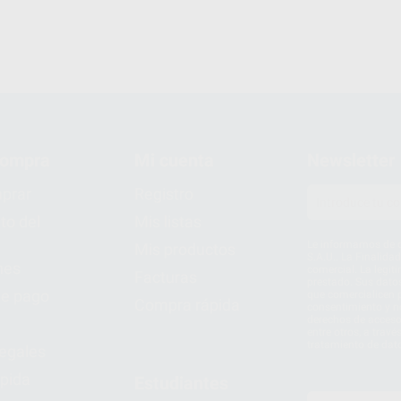
compra
Mi cuenta
Newsletter
prar
Registro
to del
Mis listas
Le informamos de q
Mis productos
S.A.U.. La Finalida
nes
comercial. La legit
Facturas
prestado. Sus dato
e pago
que comercialicen p
Compra rápida
consentimiento y no
derechos de acceso,
entre otros, a trav
tratamiento de dat
legales
pida
Estudiantes