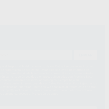
ENVIAR
ue el Responsable del tratamiento de sus Datos Personales es Proclinic
d del tratamiento de sus Datos Personales es el envío de información
imación para el envío de la información comercial es su consentimiento
s únicamente serán cedidos a empresas vinculadas con Proclinic S.A.U.
roductos similares del sector odontológico, siempre bajo su
 habrás cesión internacional de sus Datos Personales. Podrá ejercitar los
 rectificación, supresión, limitación y/o oposición al tratamiento de datos,
és de lopd@proclinic.es. Si desea conocer información adicional sobre el
os personales, acceda a:
Protección de datos