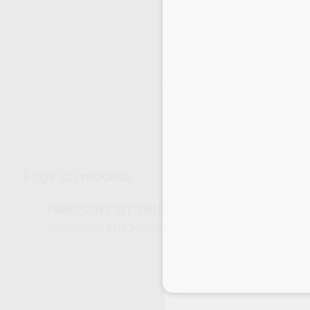
Envíos gratuitos desde 110€
Elige un modelo
FREEPRINT IBT 385 1000G
H103495
04249
Ref. Proclinic
Ref. fabricante
Inicia 