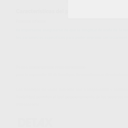
Características del producto
Proclinic informa:
Es importante asegurarse de que la longitud de onda de la re
los parámetros específicos para poder imprimir correctament
Resina biocompatible fotopolimerizable
para la impresión 3D de bandejas de transferencia de ortodonci
Las bandejas de unión indirecta son transparentes y facilitan
flexibilidad permiten el fácil posicionamiento de los soportes e
transparente