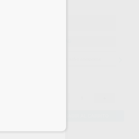
Precio con IVA incluido 421,93 €
ELEGIR CANTIDAD
15 días para cambiar de opinión salvo anestesias
367,05 €
-
+
348,70 €
AÑADIR AL CARRITO
eciales