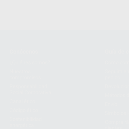
Conócenos
Guía de 
¿Quiénes somos?
Cómo com
Nuestros
Seguimien
compromisos
pedido
Responsabilidad
Devolucio
Social Corporativa
Métodos d
Canal ético
Envío
Código ético
Símbolos 
Sostenibilidad
Compra rá
energética
dientes