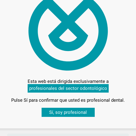
Entrega en 24h
Esta web está dirigida exclusivamente a
profesionales del sector odontológico
Pulse Sí para confirmar que usted es profesional dental.
Desbloquea todas tus ventajas
Sí, soy profesional
sesión
para disfrutar de todos tus
descuentos y condiciones esp