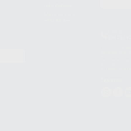
Odontobook
Material para
estudiantes
Clínica
900 393 9
Los servicios de W
(WhatsApp Ireland)
EN
WhatsApp LLC y a F
E
garantías adecuadas
datos personales a 
WhatsApp Busines
Síguenos