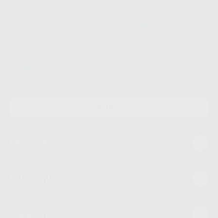
Le informamos de que el Responsable del tratamiento de sus Datos
Personales es Proclinic S.A.U.. La Finalidad del tratamiento de sus Datos
Personales es el envío de información comercial. La legitimación para el
envío de la información comercial es su consentimiento prestado. Sus
datos únicamente serán cedidos a empresas vinculadas con Proclinic
S.A.U. que comercialicen productos similares del sector odontológico,
siempre bajo su consentimiento y no habrás cesión internacional de sus
Datos Personales. Podrá ejercitar los derechos de acceso, rectificación,
supresión, limitación y/o oposición al tratamiento de datos, entre otros, a
través de lopd@proclinic.es. Si desea conocer información adicional sobre
el tratamiento de datos personales, acceda a:
Protección de datos
CONTACTO
Mi cuenta
Estudiantes
Conócenos