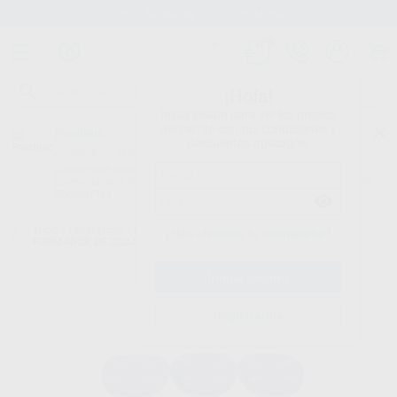
Stock de más de 15.000 productos
¡Hola!
Inicia sesión para ver los precios
del carrito con tus condiciones y
Proclinic
descuentos aplicados.
¿Todavía no tienes nuestra App?
¡Descárgala para ser siempre el primero en conocer nuestras
promociones y descuentos! Disponible en Google Play o App Store.
Google Play
Inicio
/
Laboratorio
/
Elaboracion modelos
/
Sistemas de montaje
/
¿Has olvidado tu contraseña?
FORMADOR DE ZOCALOS
Registrarme