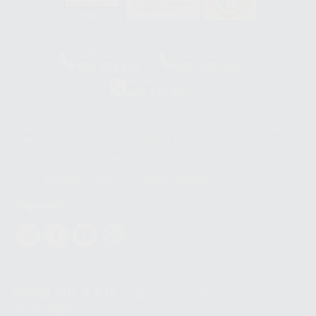
HCO-0060/2023
Clínica
Laboratorio
900 393 939
900 800 880
Whatsapp
665 533 087
Los servicios de WhatsApp Business son proporcionados por WhatsApp
Ireland Limited (WhatsApp Ireland). La información que controla WhatsApp
Ireland puede ser transferida a WhatsApp LLC y a Facebook Inc.. Dicha
Transferencia Internacional de Datos ofrece garantías adecuadas al
basarse en la Cláusula Contractual Tipo para la transferencia de datos
personales a terceros países. Puede ampliar la información en el siguiente
enlace:
WhatsApp Business Data Transfer Addendum
.
Síguenos
PROCLINIC S.A.U.
Copyright (c) 2026
Aviso legal