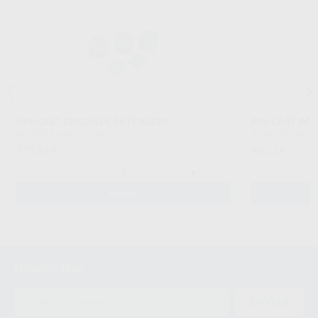
PIN-CAST DISCOS DE RETENCIÓN
PIN-CAST IMA
RENFERT
|
Ref. H11207
RENFERT
|
Ref. 
119
48
,53
€
,22
€
-
+
-
AÑADIR
Newsletter
ENVIAR