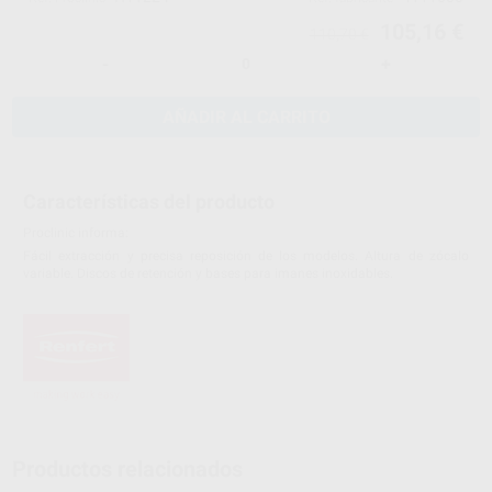
105,16 €
110,70 €
-
+
AÑADIR AL CARRITO
Características del producto
Proclinic informa:
Fácil extracción y precisa reposición de los modelos. Altura de zócalo
variable. Discos de retención y bases para imanes inoxidables.
Productos relacionados