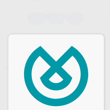
×
1
/ 2
FORMADOR DE ZOCALOS
Marca
RENFERT
Contenido
3 Unidades
Precio web
105
,16
€
Desbloquea todas tus ventajas
110,70 €