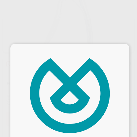
×
Oferta
FÓRCEPS PEDIÁTRICO N.7 (RAÍCES INFERIORES)
Marca
PROCLINIC
Contenido
1 unidad
Ref. Proclinic
59678
Oferta
49,31 €
Comprando
1 unidad
te ahorras el
29%
Desbloquea todas tus ventajas
Precio web