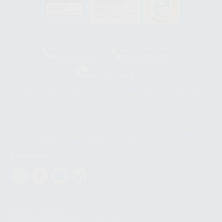
HCO-0060/2023
Clínica
Laboratorio
900 393 939
900 800 880
Whatsapp
665 533 087
Los servicios de WhatsApp Business son proporcionados por WhatsApp
Ireland Limited (WhatsApp Ireland). La información que controla WhatsApp
Ireland puede ser transferida a WhatsApp LLC y a Facebook Inc.. Dicha
Transferencia Internacional de Datos ofrece garantías adecuadas al
basarse en la Cláusula Contractual Tipo para la transferencia de datos
personales a terceros países. Puede ampliar la información en el siguiente
enlace:
WhatsApp Business Data Transfer Addendum
.
Síguenos
PROCLINIC S.A.U.
Copyright (c) 2026