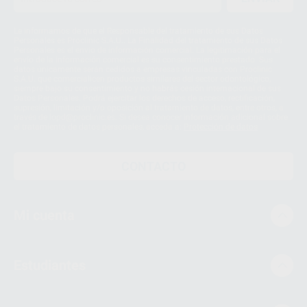
Le informamos de que el Responsable del tratamiento de sus Datos
Personales es Proclinic S.A.U.. La Finalidad del tratamiento de sus Datos
Personales es el envío de información comercial. La legitimación para el
envío de la información comercial es su consentimiento prestado. Sus
datos únicamente serán cedidos a empresas vinculadas con Proclinic
S.A.U. que comercialicen productos similares del sector odontológico,
siempre bajo su consentimiento y no habrás cesión internacional de sus
Datos Personales. Podrá ejercitar los derechos de acceso, rectificación,
supresión, limitación y/o oposición al tratamiento de datos, entre otros, a
través de lopd@proclinic.es. Si desea conocer información adicional sobre
el tratamiento de datos personales, acceda a:
Protección de datos
CONTACTO
Mi cuenta
Estudiantes