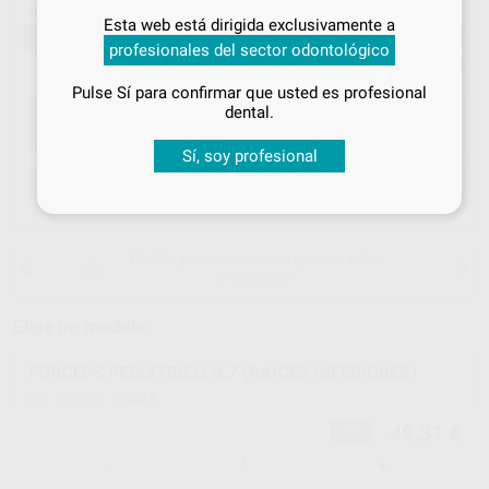
Inicia sesión
para disfrutar de todos
¡Mejor oferta!
49
Esta web está dirigida exclusivamente a
,31
€
69,21 €
tus
descuentos y condiciones
-29%
profesionales del sector odontológico
especiales
Precio con IVA incluido 59,67 €
Pulse Sí para confirmar que usted es profesional
¡Iniciar sesión!
dental.
Sí, soy profesional
ELEGIR CANTIDAD
15 días para cambiar de opinión salvo
anestesias
Elige un modelo
FÓRCEPS PEDIÁTRICO N.7 (RAÍCES INFERIORES)
59678
Ref. Proclinic
49,31 €
-29%
-
+