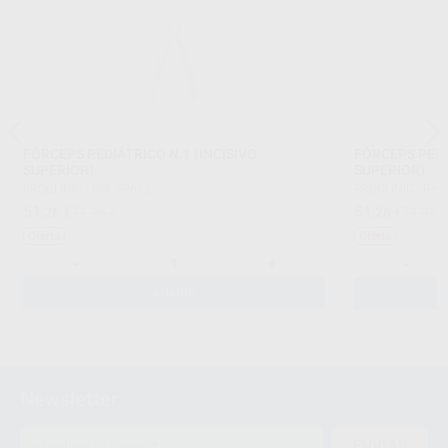
FÓRCEPS PEDIÁTRICO N.1 (INCISIVO
FÓRCEPS PEDI
SUPERIOR)
SUPERIOR)
PROCLINIC
|
Ref. 59672
PROCLINIC
|
Ref.
51
51
,26
€
71,95 €
,26
€
71,95 
Oferta
Oferta
-
+
-
AÑADIR
Newsletter
ENVIAR