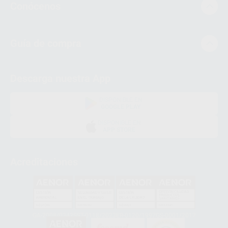
Conócenos
Guía de compra
Descarga nuestra App
DISPONIBLE EN
GOOGLE PLAY
DISPONIBLE EN
APP STORE
Acreditaciones
GA-2008/0342
SST-0118/2023
ER-0120/1997
GS-0001/2017