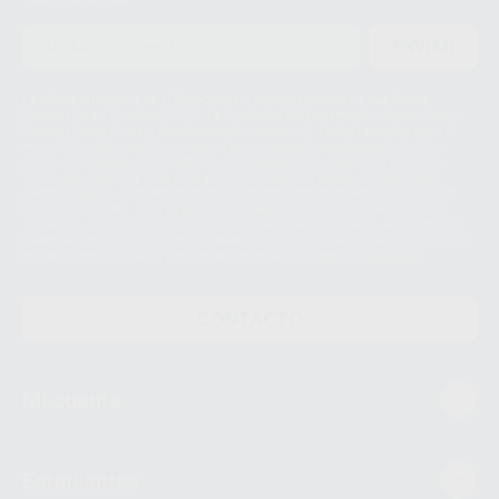
ENVIAR
Le informamos de que el Responsable del tratamiento de sus Datos
Personales es Proclinic S.A.U.. La Finalidad del tratamiento de sus Datos
Personales es el envío de información comercial. La legitimación para el
envío de la información comercial es su consentimiento prestado. Sus
datos únicamente serán cedidos a empresas vinculadas con Proclinic
S.A.U. que comercialicen productos similares del sector odontológico,
siempre bajo su consentimiento y no habrás cesión internacional de sus
Datos Personales. Podrá ejercitar los derechos de acceso, rectificación,
supresión, limitación y/o oposición al tratamiento de datos, entre otros, a
través de lopd@proclinic.es. Si desea conocer información adicional sobre
el tratamiento de datos personales, acceda a:
Protección de datos
CONTACTO
Mi cuenta
Estudiantes