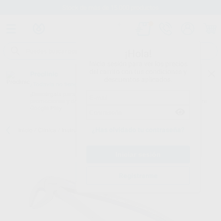
Stock de más de 15.000 productos
¡Hola!
Inicia sesión para ver los precios
del carrito con tus condiciones y
Proclinic
descuentos aplicados.
¿Todavía no tienes nuestra App?
¡Descárgala para ser siempre el primero en conocer nuestras
promociones y descuentos! Disponible en Google Play o App Store.
Google Play
¿Has olvidado tu contraseña?
Inicio
/
Clínica
/
Instrumental
/
Forceps
/
FORCEPS N.13
Registrarme