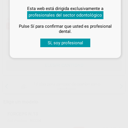
Ref. Proclinic
80234
Inicia sesión
para disfrutar de todos
Esta web está dirigida exclusivamente a
tus
descuentos y condiciones
Precio web
profesionales del sector odontológico
especiales
¡Mejor oferta!
23
,25
€
48,95 €
-53%
Pulse Sí para confirmar que usted es profesional
¡Iniciar sesión!
dental.
Precio con IVA incluido 28,13 €
Sí, soy profesional
ELEGIR CANTIDAD
15 días para cambiar de opinión salvo
anestesias
Elige un modelo
FORCEPS N.13
80234
Ref. Proclinic