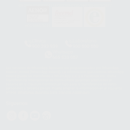
GA-2008/0342
SST-0118/2023
ER-0120/1997
GS-0001/2017
HCO-0060/2023
Clínica
Laboratorio
900 393 939
900 800 880
Whatsapp
665 533 087
Los servicios de WhatsApp Business son proporcionados por WhatsApp
Ireland Limited (WhatsApp Ireland). La información que controla WhatsApp
Ireland puede ser transferida a WhatsApp LLC y a Facebook Inc.. Dicha
Transferencia Internacional de Datos ofrece garantías adecuadas al
basarse en la Cláusula Contractual Tipo para la transferencia de datos
personales a terceros países. Puede ampliar la información en el siguiente
enlace:
WhatsApp Business Data Transfer Addendum
.
Síguenos