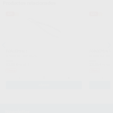
Productos relacionados
53%
53%
FORCEPS N.1
FORCEPS N.7
BESTDENT
|
Ref. 80232
BESTDENT
|
Ref.
Desde
Desde
23
23
,25
€
48,95 €
,25
€
48,95 
Oferta
Oferta
-
+
-
AÑADIR
Newsletter