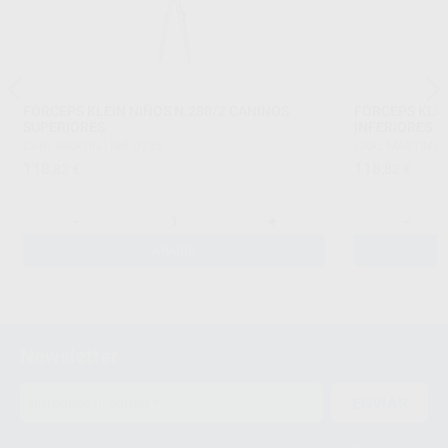
FÓRCEPS KLEIN NIÑOS N.280/2 CANINOS
FÓRCEPS KLEI
SUPERIORES
INFERIORES
CARL MARTIN
|
Ref. 0735
CARL MARTIN
|
R
118
118
,82
€
,82
€
-
+
-
AÑADIR
Newsletter
ENVIAR