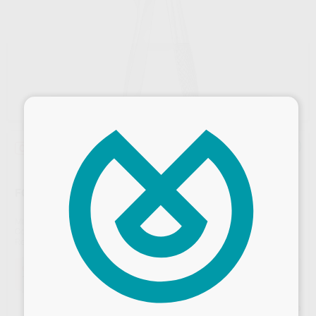
×
Oferta
FORCEPS KLEIN NIÑOS N.280/6 MOLARES INFERIORES
Marca
CARL MARTIN
Contenido
1 unidad
Ref. Proclinic
59510
Ref. fabricante
280/6
Oferta
147,64 €
Comprando
1 unidad
te ahorras el
10%
Desbloquea todas tus ventajas
Precio web