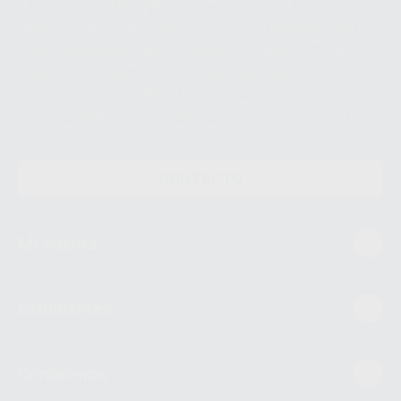
Le informamos de que el Responsable del tratamiento de sus Datos
Personales es Proclinic S.A.U.. La Finalidad del tratamiento de sus Datos
Personales es el envío de información comercial. La legitimación para el
envío de la información comercial es su consentimiento prestado. Sus
datos únicamente serán cedidos a empresas vinculadas con Proclinic
S.A.U. que comercialicen productos similares del sector odontológico,
siempre bajo su consentimiento y no habrás cesión internacional de sus
Datos Personales. Podrá ejercitar los derechos de acceso, rectificación,
supresión, limitación y/o oposición al tratamiento de datos, entre otros, a
través de lopd@proclinic.es. Si desea conocer información adicional sobre
el tratamiento de datos personales, acceda a:
Protección de datos
CONTACTO
Mi cuenta
Estudiantes
Conócenos