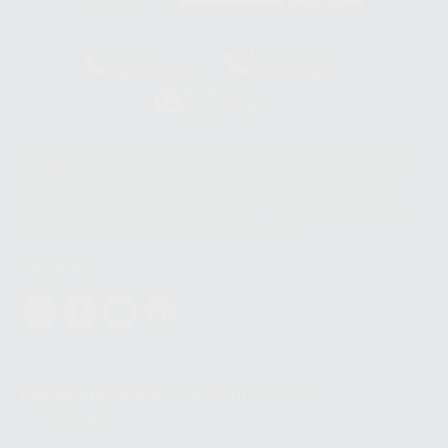
HCO-0060/2023
Clínica
Laboratorio
900 393 939
900 800 880
Whatsapp
665 533 087
Los servicios de WhatsApp Business son proporcionados por WhatsApp
Ireland Limited (WhatsApp Ireland). La información que controla WhatsApp
Ireland puede ser transferida a WhatsApp LLC y a Facebook Inc.. Dicha
Transferencia Internacional de Datos ofrece garantías adecuadas al
basarse en la Cláusula Contractual Tipo para la transferencia de datos
personales a terceros países. Puede ampliar la información en el siguiente
enlace:
WhatsApp Business Data Transfer Addendum
.
Síguenos
PROCLINIC S.A.U.
Copyright (c) 2026
Aviso legal