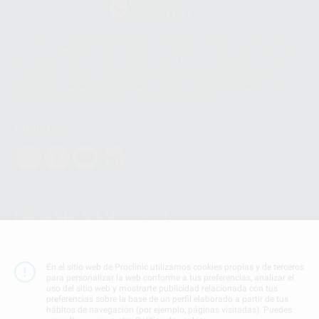
Whatsapp
665 533 087
Los servicios de WhatsApp Business son proporcionados por WhatsApp
Ireland Limited (WhatsApp Ireland). La información que controla WhatsApp
Ireland puede ser transferida a WhatsApp LLC y a Facebook Inc.. Dicha
Transferencia Internacional de Datos ofrece garantías adecuadas al
basarse en la Cláusula Contractual Tipo para la transferencia de datos
personales a terceros países. Puede ampliar la información en el siguiente
enlace:
WhatsApp Business Data Transfer Addendum
.
Síguenos
PROCLINIC S.A.U.
Copyright (c) 2026
Aviso legal
Teléfono:
900 393 939
En el sitio web de Proclinic utilizamos cookies propias y de terceros
E-mail de contacto:
proclinic@proclinic.es
para personalizar la web conforme a tus preferencias, analizar el
uso del sitio web y mostrarte publicidad relacionada con tus
preferencias sobre la base de un perfil elaborado a partir de tus
Condiciones Generales de Contratación
y
Política
hábitos de navegación (por ejemplo, páginas visitadas). Puedes