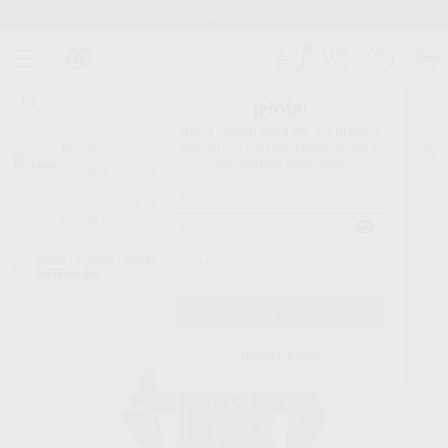
Stock de más de 15.000 productos
¡Hola!
Inicia sesión para ver los precios
del carrito con tus condiciones y
Proclinic
descuentos aplicados.
¿Todavía no tienes nuestra App?
¡Descárgala para ser siempre el primero en conocer nuestras
promociones y descuentos! Disponible en Google Play o App Store.
Google Play
Inicio
/
Clínica
/
Desechables
/
Batas estériles
/
FOLIODRESS BATAS
¿Has olvidado tu contraseña?
ESTERILES
Registrarme