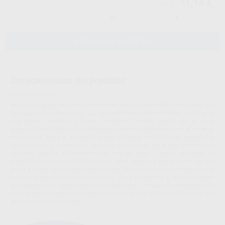
11,14 €
11,73 €
-
+
AÑADIR AL CARRITO
Características del producto
Proclinic informa:
Batas realizadas en un suave material tejido-sin-tejer SMS compuesto por
tres capas de polipropileno. La capa intermedia de microfibras constitu ye
una barrera selectiva y fiable. Foliodress Comfort acaba con la contr
adicción entre protección y comodidad: máxima protección con el material
más suave, ligero y transpirable que cualquier otro material desechable
convencional. Y además de esto, con un cómodo corte que permite una
ópt ima libertad de movimientos: manga larga y puños elásticos de
algodón El non-woven SMS tiene un tacto sedoso y actúa como barrera
frente a bacte rias, sangre y otros fluidos. Diferentes tests confirman la alta
funcion alidad de Foliodress Comfort: - Baja resistencia a la transpiración
que asegura una mejor evaporación del sudor. - Pérdida de partículas 88%
men or que cualquier otra bata convencional - Un 35% más hidrófoba que
las b atas convencionales.