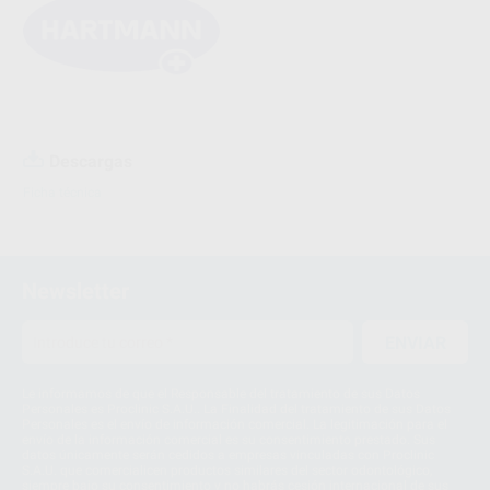
Descargas
Ficha técnica
Newsletter
ENVIAR
Le informamos de que el Responsable del tratamiento de sus Datos
Personales es Proclinic S.A.U.. La Finalidad del tratamiento de sus Datos
Personales es el envío de información comercial. La legitimación para el
envío de la información comercial es su consentimiento prestado. Sus
datos únicamente serán cedidos a empresas vinculadas con Proclinic
S.A.U. que comercialicen productos similares del sector odontológico,
siempre bajo su consentimiento y no habrás cesión internacional de sus