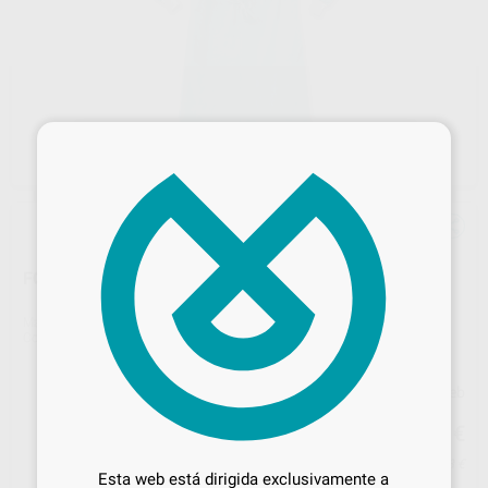
×
FOLIODRESS BATAS ESTERILES
Marca
HARTMANN
Contenido
1 unidad
Precio web
11
Desbloquea todas tus ventajas
,14
€
11,73 €
Precio con IVA incluido 13,48 €
Inicia sesión
para disfrutar de todos
Esta web está dirigida exclusivamente a