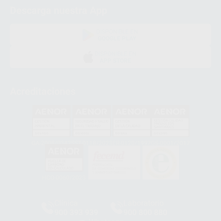
Descarga nuestra App
DISPONIBLE EN
GOOGLE PLAY
DISPONIBLE EN
APP STORE
Acreditaciones
GA-2008/0342
SST-0118/2023
ER-0120/1997
GS-0001/2017
HCO-0060/2023
Clínica
Laboratorio
900 393 939
900 800 880