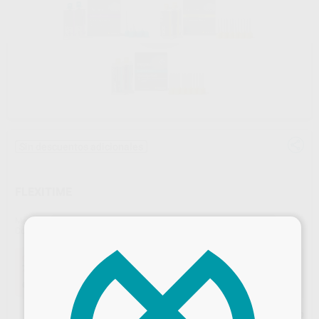
Sin descuentos adicionales
FLEXITIME
Marca
KULZER
×
Contenido
2 cartuchos de 50 ml
Oferta
79,90 €
Comprando
1 unidad
te ahorras el
0%
67,92 €
Comprando
2 unidades
te ahorras el
15%
Precio web