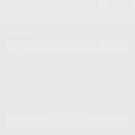
AÑADIR
Newsletter
ENVIAR
Le informamos de que el Responsable del tratamiento de sus Datos
Personales es Proclinic S.A.U.. La Finalidad del tratamiento de sus Datos
Personales es el envío de información comercial. La legitimación para el
envío de la información comercial es su consentimiento prestado. Sus
datos únicamente serán cedidos a empresas vinculadas con Proclinic
S.A.U. que comercialicen productos similares del sector odontológico,
siempre bajo su consentimiento y no habrás cesión internacional de sus
Datos Personales. Podrá ejercitar los derechos de acceso, rectificación,
supresión, limitación y/o oposición al tratamiento de datos, entre otros, a
través de lopd@proclinic.es. Si desea conocer información adicional sobre
el tratamiento de datos personales, acceda a:
Protección de datos
CONTACTO