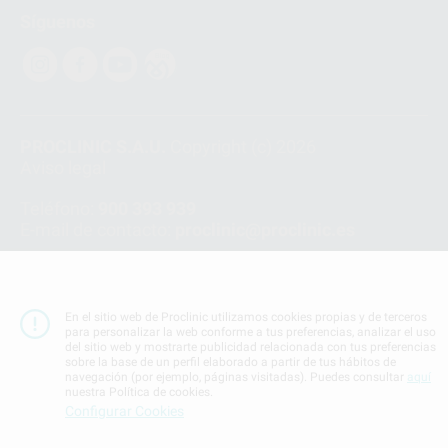
Síguenos
PROCLINIC S.A.U.
Copyright (c) 2026
Aviso legal
Teléfono:
900 393 939
E-mail de contacto:
proclinic@proclinic.es
Condiciones Generales de Contratación
y
Política
de privacidad
Información Corporativa
En el sitio web de Proclinic utilizamos cookies propias y de terceros
Política de Cookies
para personalizar la web conforme a tus preferencias, analizar el uso
del sitio web y mostrarte publicidad relacionada con tus preferencias
sobre la base de un perfil elaborado a partir de tus hábitos de
navegación (por ejemplo, páginas visitadas). Puedes consultar
aquí
SUBIR
nuestra Política de cookies.
Configurar Cookies