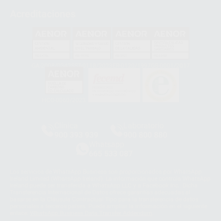
Acreditaciones
GA-2008/0342
SST-0118/2023
ER-0120/1997
GS-0001/2017
HCO-0060/2023
Clínica
Laboratorio
900 393 939
900 800 880
Whatsapp
665 533 087
Los servicios de WhatsApp Business son proporcionados por WhatsApp
Ireland Limited (WhatsApp Ireland). La información que controla WhatsApp
Ireland puede ser transferida a WhatsApp LLC y a Facebook Inc.. Dicha
Transferencia Internacional de Datos ofrece garantías adecuadas al
basarse en la Cláusula Contractual Tipo para la transferencia de datos
personales a terceros países. Puede ampliar la información en el siguiente
enlace:
WhatsApp Business Data Transfer Addendum
.