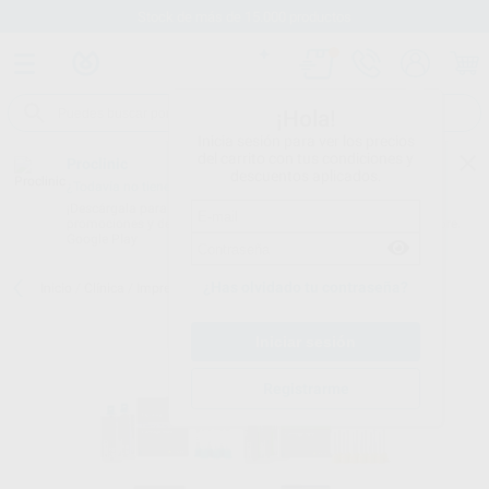
Stock de más de 15.000 productos
¡Hola!
Inicia sesión para ver los precios
del carrito con tus condiciones y
Proclinic
descuentos aplicados.
¿Todavía no tienes nuestra App?
¡Descárgala para ser siempre el primero en conocer nuestras
promociones y descuentos! Disponible en Google Play o App Store.
Google Play
¿Has olvidado tu contraseña?
Inicio
/
Clínica
/
Impresión
/
Siliconas de adición
/
FLEXITIME
Registrarme