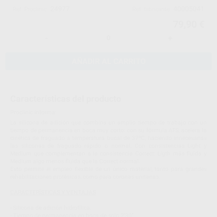
24977
40005041
Ref. Proclinic
Ref. fabricante
79,90 €
-
+
AÑADIR AL CARRITO
Características del producto
Proclinic informa:
La silicona de adición que combina un amplio tiempo de trabajo con un
tiempo de permanencia en boca muy corto: con su fórmula ATS, acelera la
cinética de fraguado a temperatura bucal de 37ºC, haciendo innecesarias
las siliconas de fraguado rápido o normal. Con consistencias Light y
Medium que complementan a la consistencia Correct: Ligth más fluida y
Medium algo menos fluida que la Correct normal.
Esto permite el empleo flexible de un único material, tanto para grandes
rehabilitaciones protésicas, como para coronas unitarias.
CARACTERÍSTICAS Y VENTAJAS
- Silicona de adición hidrofílica.
- Tiempo de permanencia en boca de solo 2’30’’.