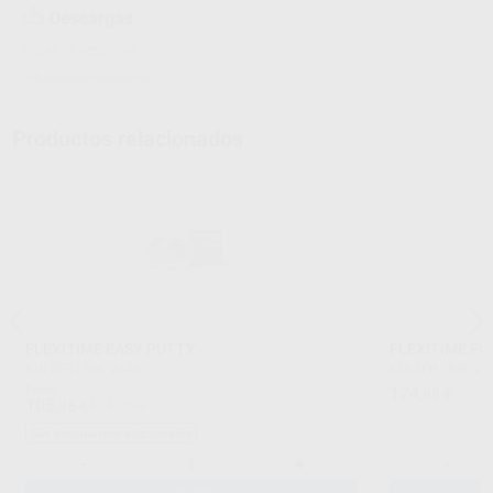
Descargas
Hojas de seguridad
Información adicional
Productos relacionados
FLEXITIME EASY PUTTY
FLEXITIME FL
KULZER
|
Ref. 2448
KULZER
|
Ref. 2
Desde
174
,89
€
105
,36
€
131,70 €
Sin descuentos adicionales
-
+
-