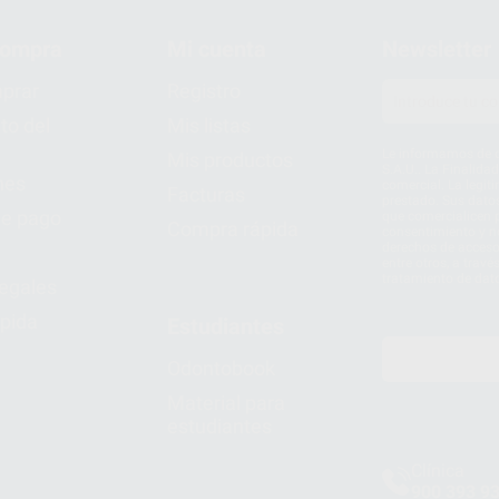
compra
Mi cuenta
Newsletter
prar
Registro
to del
Mis listas
Le informamos de q
Mis productos
S.A.U.. La Finalida
nes
comercial. La legit
Facturas
prestado. Sus dato
e pago
que comercialicen p
Compra rápida
consentimiento y no
derechos de acceso,
entre otros, a trav
tratamiento de dat
legales
pida
Estudiantes
Odontobook
Material para
estudiantes
Clínica
900 393 9