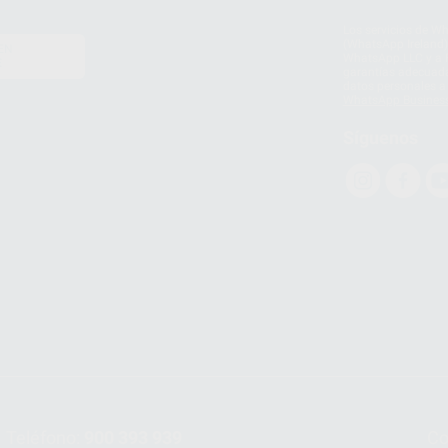
Los servicios de W
(WhatsApp Ireland)
EN
WhatsApp LLC y a F
E
garantías adecuadas
datos personales a 
WhatsApp Busines
Síguenos
Teléfono:
900 393 939
Co