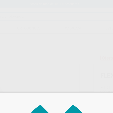
Stock de más de 15.000 productos
ORTODONCIA
CAD/CAM
EST
)
Ofert
FLE
Marca
Conteni
Oferta