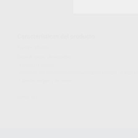
Características del producto
Proclinic informa:
Dique de goma ultra-práctico.
- Estructura flexible.
- Diseñado con un tamaño conveniente para trabajar de 152x15
- Libre de alergias y de olores.
HYSOLATE