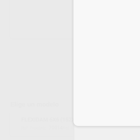
Envíos gratuitos desde 110€
Elige un modelo
FLEXIDAM 6X6 (152X152MM)
Inicia 
70014
H09945
Ref. Proclinic
Ref. fabricante