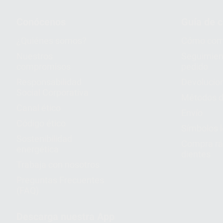
Conócenos
Guía de 
¿Quiénes somos?
Cómo com
Nuestros
Seguimien
compromisos
pedido
Responsabilidad
Devolucio
Social Corporativa
Métodos d
Canal ético
Envío
Código ético
Símbolos 
Sostenibilidad
Compra rá
energética
dientes
Trabaja con nosotros
Preguntas Frecuentes
(FAQ)
Descarga nuestra App