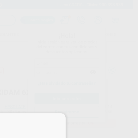
900 393 939
Envíos gratuitos desde 110€
Llama GRATIS a Clínica
Carrito mágico
UDIANTES
FOLLETOS
FORMACIONES
¡Hola!
Inicia sesión para ver los precios
del carrito con tus condiciones y
descuentos aplicados.
a
¿Has olvidado tu contraseña?
XIDAM 6X6 (152X152MM)
HYSOLATE
Ref. Proclinic
70014
do
30 diques
Ref. fabricante
H09945
Registrarme
×
61,72 €
Comprando
1 unidad
te ahorras el
10%
Precio web