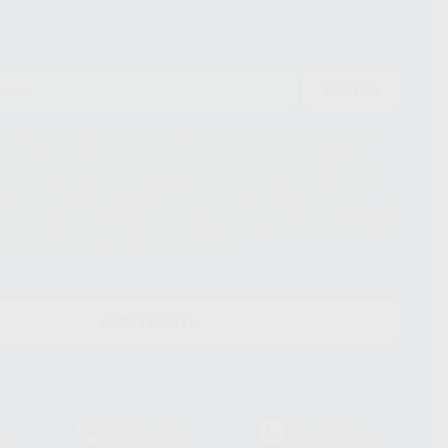
ENVIAR
ue el Responsable del tratamiento de sus Datos Personales es Proclinic
d del tratamiento de sus Datos Personales es el envío de información
imación para el envío de la información comercial es su consentimiento
s únicamente serán cedidos a empresas vinculadas con Proclinic S.A.U.
roductos similares del sector odontológico, siempre bajo su
 habrás cesión internacional de sus Datos Personales. Podrá ejercitar los
 rectificación, supresión, limitación y/o oposición al tratamiento de datos,
és de lopd@proclinic.es. Si desea conocer información adicional sobre el
os personales, acceda a:
Protección de datos
CONTACTO
Laboratorio
Whatsapp
39
900 800 880
665 533 087