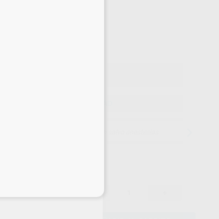
-10%
¡Mejor oferta!
61
,72
€
22 €
o con IVA incluido 74,68 €
ELEGIR CANTIDAD
15 días para cambiar de opinión salvo anestesias
eciales
61,72 €
-10%
-
+