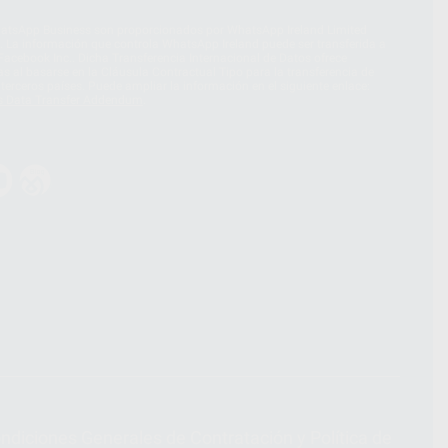
hatsApp Business son proporcionados por WhatsApp Ireland Limited
. La información que controla WhatsApp Ireland puede ser transferida a
acebook Inc.. Dicha Transferencia Internacional de Datos ofrece
 al basarse en la Cláusula Contractual Tipo para la transferencia de
terceros países. Puede ampliar la información en el siguiente enlace:
s Data Transfer Addendum
.
ndiciones Generales de Contratación
y
Política de