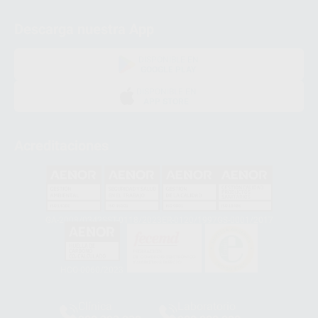
Descarga nuestra App
DISPONIBLE EN
GOOGLE PLAY
DISPONIBLE EN
APP STORE
Acreditaciones
GA-2008/0342
SST-0118/2023
ER-0120/1997
GS-0001/2017
HCO-0060/2023
Clínica
Laboratorio