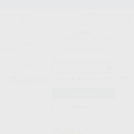
Stock de más de 15.000 productos
¡Hola!
Inicia sesión para ver los precios
del carrito con tus condiciones y
Proclinic
descuentos aplicados.
¿Todavía no tienes nuestra App?
¡Descárgala para ser siempre el primero en conocer nuestras
promociones y descuentos! Disponible en Google Play o App Store.
Google Play
Inicio
/
Clínica
/
Desechables
/
Adaptadores y varios aspiración
/
FILTROS
¿Has olvidado tu contraseña?
ASPIRACIÓN AMARILLOS PARA SOPORTE DE CÁNULAS
Registrarme