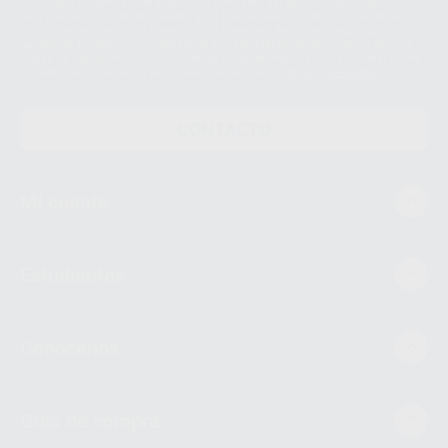
S.A.U. que comercialicen productos similares del sector odontológico,
siempre bajo su consentimiento y no habrás cesión internacional de sus
Datos Personales. Podrá ejercitar los derechos de acceso, rectificación,
supresión, limitación y/o oposición al tratamiento de datos, entre otros, a
través de lopd@proclinic.es. Si desea conocer información adicional sobre
el tratamiento de datos personales, acceda a:
Protección de datos
CONTACTO
Mi cuenta
Estudiantes
Conócenos
Guía de compra