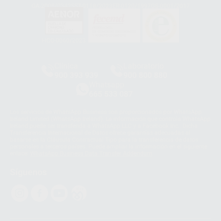
GA-2008/0342
SST-0118/2023
ER-0120/1997
GS-0001/2017
HCO-0060/2023
Clínica
Laboratorio
900 393 939
900 800 880
Whatsapp
665 533 087
Los servicios de WhatsApp Business son proporcionados por WhatsApp
Ireland Limited (WhatsApp Ireland). La información que controla WhatsApp
Ireland puede ser transferida a WhatsApp LLC y a Facebook Inc.. Dicha
Transferencia Internacional de Datos ofrece garantías adecuadas al
basarse en la Cláusula Contractual Tipo para la transferencia de datos
personales a terceros países. Puede ampliar la información en el siguiente
enlace:
WhatsApp Business Data Transfer Addendum
.
Síguenos