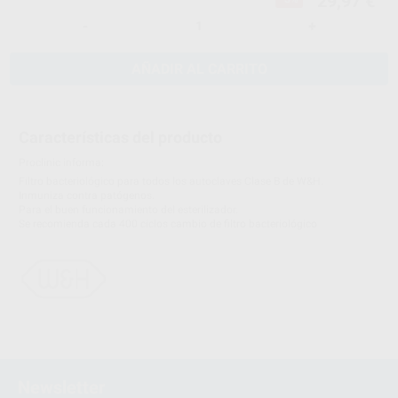
29,97 €
-
+
AÑADIR AL CARRITO
Características del producto
Proclinic informa:
Filtro bacteriológico para todos los autoclaves Clase B de W&H.
Inmuniza contra patógenos.
Para el buen funcionamiento del esterilizador.
Se recomienda cada 400 ciclos cambio de filtro bacteriológico
Newsletter