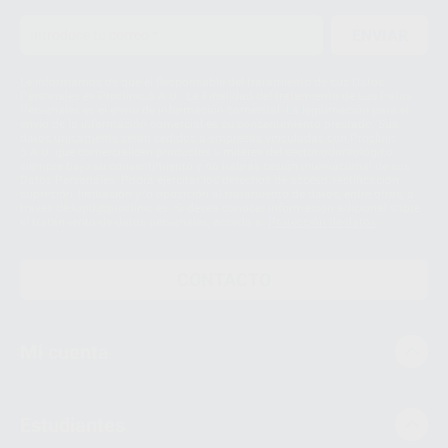
ENVIAR
Le informamos de que el Responsable del tratamiento de sus Datos
Personales es Proclinic S.A.U.. La Finalidad del tratamiento de sus Datos
Personales es el envío de información comercial. La legitimación para el
envío de la información comercial es su consentimiento prestado. Sus
datos únicamente serán cedidos a empresas vinculadas con Proclinic
S.A.U. que comercialicen productos similares del sector odontológico,
siempre bajo su consentimiento y no habrás cesión internacional de sus
Datos Personales. Podrá ejercitar los derechos de acceso, rectificación,
supresión, limitación y/o oposición al tratamiento de datos, entre otros, a
través de lopd@proclinic.es. Si desea conocer información adicional sobre
el tratamiento de datos personales, acceda a:
Protección de datos
CONTACTO
Mi cuenta
Estudiantes