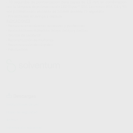
- 10 segundos de polimerización para capas de 2,5 mm en combinación
con la lámpara de polimerización LED Elipar™ S10. Los tonos B0,5, C4 y YD
son polimerizados en capas de 2,0 mm durante 15 segundos
- Presentación en jeringa y cápsula
INDICACIONES
- Restauraciones directas anteriores y posteriores
- Restauraciones indirectas: inlays, onlays y carillas
- Técnica de sándwich
- Reconstrucción de muñones
- Reconstrucción de cúspides
- Ferulización
Descargas
Instrucciones de uso
Hojas de seguridad
Archivo 1
Información adicional