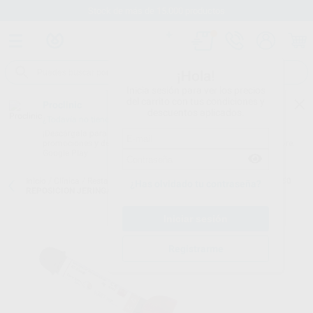
Stock de más de 15.000 productos
¡Hola!
Inicia sesión para ver los precios
del carrito con tus condiciones y
Proclinic
descuentos aplicados.
¿Todavía no tienes nuestra App?
¡Descárgala para ser siempre el primero en conocer nuestras
promociones y descuentos! Disponible en Google Play o App Store.
Google Play
Inicio
/
Clínica
/
Restauración
/
Composites universales
/
FILTEK Z250
¿Has olvidado tu contraseña?
REPOSICION JERINGA
Registrarme