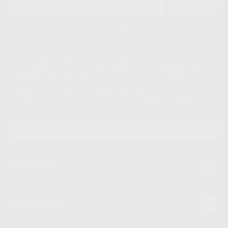
ENVIAR
Le informamos de que el Responsable del tratamiento de sus Datos
Personales es Proclinic S.A.U.. La Finalidad del tratamiento de sus Datos
Personales es el envío de información comercial. La legitimación para el
envío de la información comercial es su consentimiento prestado. Sus
datos únicamente serán cedidos a empresas vinculadas con Proclinic
S.A.U. que comercialicen productos similares del sector odontológico,
siempre bajo su consentimiento y no habrás cesión internacional de sus
Datos Personales. Podrá ejercitar los derechos de acceso, rectificación,
supresión, limitación y/o oposición al tratamiento de datos, entre otros, a
través de lopd@proclinic.es. Si desea conocer información adicional sobre
el tratamiento de datos personales, acceda a:
Protección de datos
CONTACTO
Mi cuenta
Estudiantes