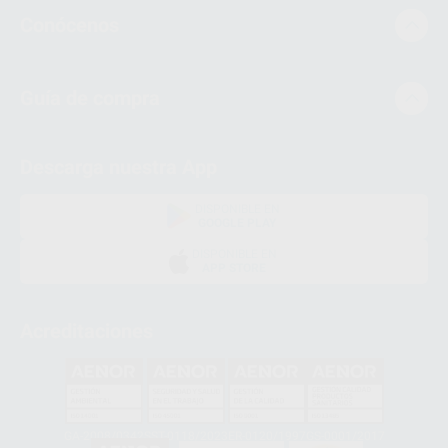
Conócenos
Guía de compra
Descarga nuestra App
DISPONIBLE EN
GOOGLE PLAY
DISPONIBLE EN
APP STORE
Acreditaciones
GA-2008/0342
SST-0118/2023
ER-0120/1997
GS-0001/2017