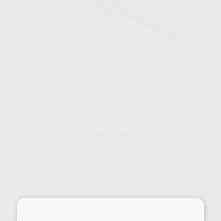
Oferta
FILTEK Z250 REPOSICION JERINGA
Marca
SOLVENTUM
Contenido
1 jeringa de 4 g
Oferta
72,24 €
Comprando
1 unidad
te ahorras el
26%
×
Precio web
¡Mejor oferta!