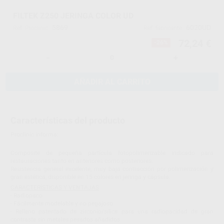
FILTEK Z250 JERINGA COLOR UD
5869
6020UD
Ref. Proclinic
Ref. fabricante
72,24 €
-26%
-
+
AÑADIR AL CARRITO
Características del producto
Proclinic informa:
Composite de pequeña partícula fotopolimerizable indicado para
restauraciones tanto en anteriores como posteriores.
Resistencia general excelente, muy baja contracción por polimerización y
gran estética, disponible en 15 colores en jeringa y cápsula.
CARACTERÍSTICAS Y VENTAJAS
- Radiopaco
- Fácilmente modelable y no pegajoso
- Relleno patentado de zirconio/sílice para una radiopacidad de gran
contraste sin metales pesados añadidos