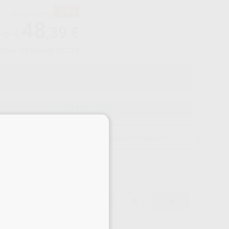
-34%
¡Mejor oferta!
48
,39
€
63 €
o con IVA incluido 53,23 €
ELEGIR MODELO
×
15 días para cambiar de opinión salvo anestesias
48,39 €
-34%
-
+