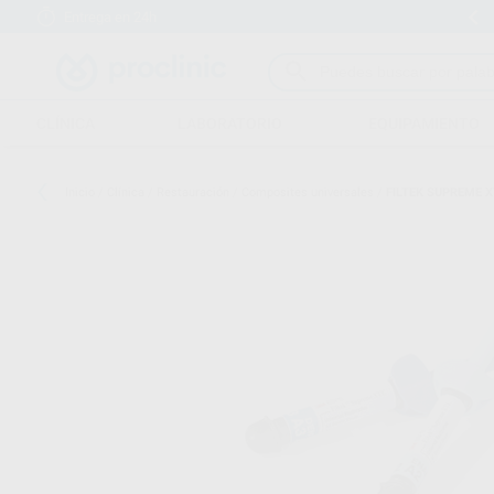
Entrega en 24h
15 días para cambiar de opinión
CLÍNICA
LABORATORIO
EQUIPAMIENTO
Inicio
/
Clínica
/
Restauración
/
Composites universales
/
FILTEK SUPREME X