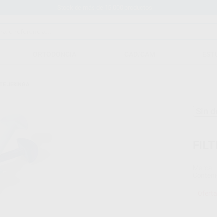
Stock de más de 15.000 productos
ORTODONCIA
CAD/CAM
EST
TE JERINGA
Sin d
FIL
Marca
Conteni
Oferta