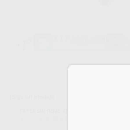
Envíos gratuitos desde 110€
Elige un modelo
FILTEK SUPREME XTE D3-BODY JER.
30138
4910D3B
Ref. Proclinic
Ref. fabricante