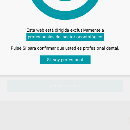
Esta web está dirigida exclusivamente a
profesionales del sector odontológico
Pulse Sí para confirmar que usted es profesional dental.
Desbloquea todas tus ventajas
Sí, soy profesional
sesión
para disfrutar de todos tus
descuentos y condiciones esp
¡Iniciar sesión!