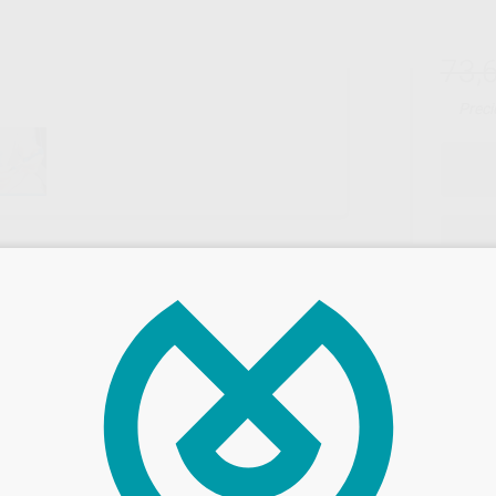
73,
Preci
Entrega en 24h