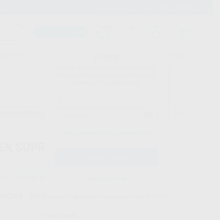
900 393 939
Envíos gratuitos desde 110€
Llama GRATIS a Clínica
Carrito mágico
UDIANTES
FOLLETOS
FORMACIONES
¡Hola!
Inicia sesión para ver los precios
del carrito con tus condiciones y
descuentos aplicados.
escuentos adicionales
¿Has olvidado tu contraseña?
TEK SUPREME XTE JERINGA
SOLVENTUM
do
1 jeringa de 3 g
Registrarme
48,39 €
Comprando
1 unidad
te ahorras el
34%
Precio web