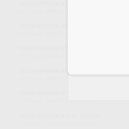
FILTEK SUPREME XTE CT TRANSLUCIDO
3868
4910CT
Ref. Proclinic
Ref. fabricante
FILTEK SUPREME XTE JERINGA XW
38681
4910XWE
Ref. Proclinic
Ref. fabricante
FILTEK SUPREME XTE BODY 3G A6
38682
4910A6B
Ref. Proclinic
Ref. fabricante
Inicia 
FILTEK SUPREME XTE BODY 3G B5
38683
4910B5B
Ref. Proclinic
Ref. fabricante
FILTEK SUPREME XTE JERINGA A1 DENTINA
3874
4910A1D
Ref. Proclinic
Ref. fabricante
FILTEK SUPREME XTE AT JERINGA
3999
4910AT
Ref. Proclinic
Ref. fabricante