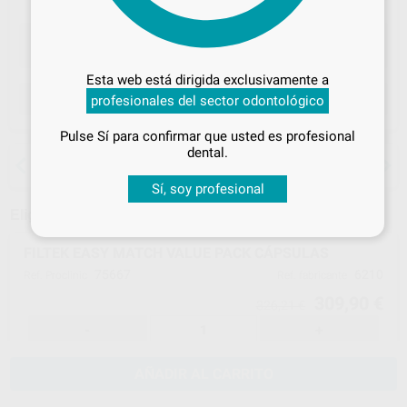
Desbloquea todas tus ventajas
Inicia sesión
para disfrutar de todos
Esta web está dirigida exclusivamente a
tus
descuentos y condiciones
ELEGIR CANTIDAD
profesionales del sector odontológico
especiales
Pulse Sí para confirmar que usted es profesional
¡Iniciar sesión!
dental.
15 días para cambiar de opinión salvo
anestesias
Sí, soy profesional
Elige un modelo
FILTEK EASY MATCH VALUE PACK CÁPSULAS
75667
6210
Ref. Proclinic
Ref. fabricante
309,90 €
326,21 €
-
+
AÑADIR AL CARRITO