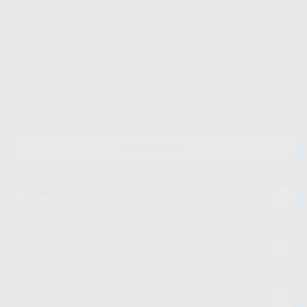
Le informamos de que el Responsable del tratamiento de sus Datos
Personales es Proclinic S.A.U.. La Finalidad del tratamiento de sus Datos
Personales es el envío de información comercial. La legitimación para el
envío de la información comercial es su consentimiento prestado. Sus
datos únicamente serán cedidos a empresas vinculadas con Proclinic
S.A.U. que comercialicen productos similares del sector odontológico,
siempre bajo su consentimiento y no habrás cesión internacional de sus
Datos Personales. Podrá ejercitar los derechos de acceso, rectificación,
supresión, limitación y/o oposición al tratamiento de datos, entre otros, a
través de lopd@proclinic.es. Si desea conocer información adicional sobre
el tratamiento de datos personales, acceda a:
Protección de datos
CONTACTO
Mi cuenta
Estudiantes
Conócenos