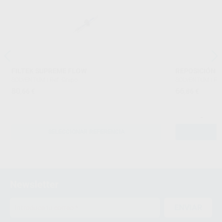
FILTEK SUPREME FLOW
REPOSICIÓN S
SOLVENTUM
|
Ref. Grupo
SOLVENTUM
|
Re
80
66
,66
€
,86
€
-
SELECCIONAR REFERENCIA
Newsletter
ENVIAR