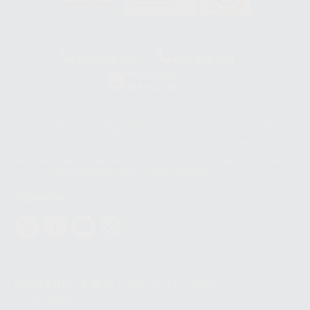
HCO-0060/2023
Clínica
Laboratorio
900 393 939
900 800 880
Whatsapp
665 533 087
Los servicios de WhatsApp Business son proporcionados por WhatsApp
Ireland Limited (WhatsApp Ireland). La información que controla WhatsApp
Ireland puede ser transferida a WhatsApp LLC y a Facebook Inc.. Dicha
Transferencia Internacional de Datos ofrece garantías adecuadas al
basarse en la Cláusula Contractual Tipo para la transferencia de datos
personales a terceros países. Puede ampliar la información en el siguiente
enlace:
WhatsApp Business Data Transfer Addendum
.
Síguenos
PROCLINIC S.A.U.
Copyright (c) 2026
Aviso legal