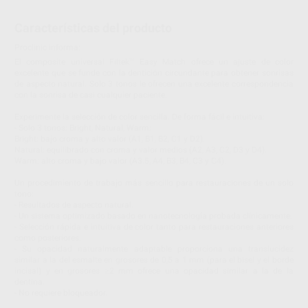
Características del producto
Proclinic informa:
El composite universal Filtek™ Easy Match ofrece un ajuste de color
excelente que se funde con la dentición circundante para obtener sonrisas
de aspecto natural. Solo 3 tonos le ofrecen una excelente correspondencia
con la sonrisa de casi cualquier paciente.
Experimente la selección de color sencilla. De forma fácil e intuitiva:
- Solo 3 tonos: Bright, Natural, Warm:
Bright: bajo croma y alto valor (A1, B1, B2, C1 y D2).
Natural: equilibrado con croma y valor medios (A2, A3, C2, D3 y D4).
Warm: alto croma y bajo valor (A3.5, A4, B3, B4, C3 y C4).
Un procedimiento de trabajo más sencillo para restauraciones de un solo
tono:
- Resultados de aspecto natural.
- Un sistema optimizado basado en nanotecnología probada clínicamente.
- Selección rápida e intuitiva de color tanto para restauraciones anteriores
como posteriores.
- Su opacidad naturalmente adaptable proporciona una translucidez
similar a la del esmalte en grosores de 0,5 a 1 mm (para el bisel y el borde
incisal) y en grosores ≥2 mm ofrece una opacidad similar a la de la
dentina.
- No requiere bloqueador.