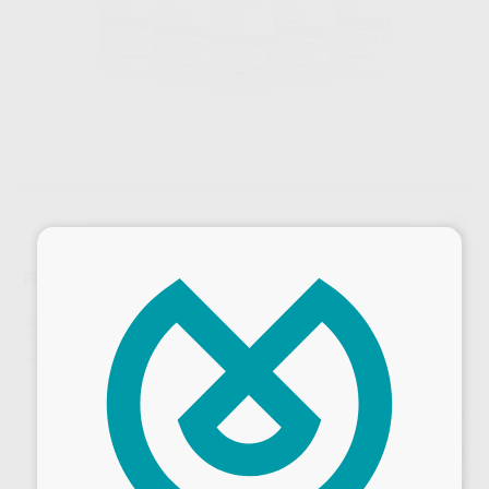
×
FILTEK EASY MATCH VALUE PACK CÁPSULAS
Marca
SOLVENTUM
Contenido
100 cápsulas de 0,20 g (color natural)
Ref. Proclinic
75667
Ref. fabricante
6210
Precio web
309
,90
€
326,21 €
Precio con IVA incluido 340,89 €