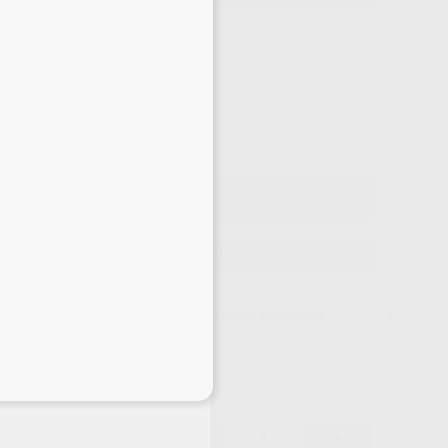
Precio web
-23%
¡Mejor oferta!
18
,05
€
39 €
o con IVA incluido 21,84 €
ELEGIR CANTIDAD
15 días para cambiar de opinión salvo anestesias
eciales
18,05 €
-23%
-
+