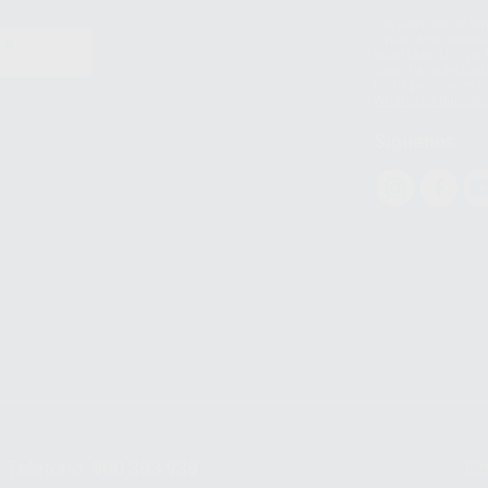
Los servicios de W
(WhatsApp Ireland)
EN
WhatsApp LLC y a F
E
garantías adecuadas
datos personales a 
WhatsApp Busines
Síguenos
Teléfono:
900 393 939
Co