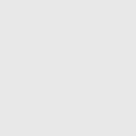
Conócenos
Guía de 
¿Quiénes somos?
Cómo com
Nuestros
Seguimien
compromisos
pedido
Responsabilidad
Devolucio
Social Corporativa
Métodos d
Canal ético
Envío
Código ético
Símbolos 
Sostenibilidad
Compra rá
energética
dientes
Trabaja con nosotros
Preguntas Frecuentes
(FAQ)
Descarga nuestra App