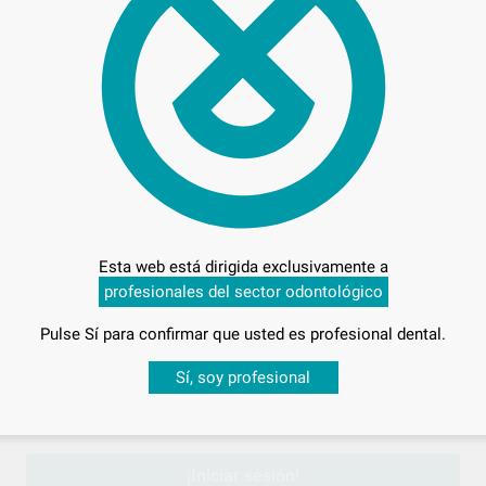
23,
Preci
Esta web está dirigida exclusivamente a
profesionales del sector odontológico
Pulse Sí para confirmar que usted es profesional dental.
Entrega en 24h
Desbloquea todas tus ventajas
Sí, soy profesional
sesión
para disfrutar de todos tus
descuentos y condiciones esp
8
¡Iniciar sesión!