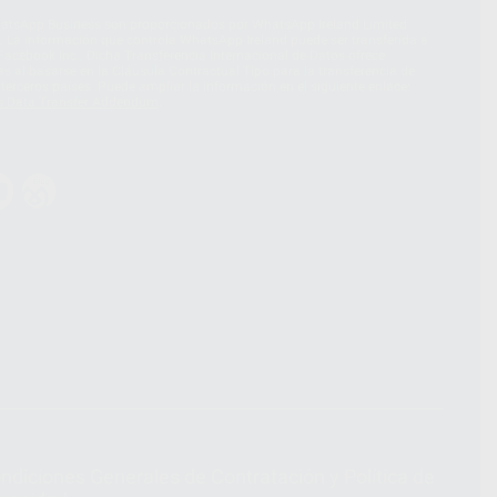
hatsApp Business son proporcionados por WhatsApp Ireland Limited
. La información que controla WhatsApp Ireland puede ser transferida a
acebook Inc.. Dicha Transferencia Internacional de Datos ofrece
 al basarse en la Cláusula Contractual Tipo para la transferencia de
terceros países. Puede ampliar la información en el siguiente enlace:
s Data Transfer Addendum
.
ndiciones Generales de Contratación
y
Política de