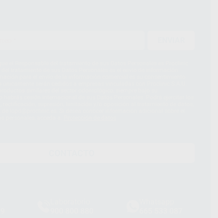
ENVIAR
ue el Responsable del tratamiento de sus Datos Personales es Proclinic
d del tratamiento de sus Datos Personales es el envío de información
imación para el envío de la información comercial es su consentimiento
s únicamente serán cedidos a empresas vinculadas con Proclinic S.A.U.
roductos similares del sector odontológico, siempre bajo su
 habrás cesión internacional de sus Datos Personales. Podrá ejercitar los
 rectificación, supresión, limitación y/o oposición al tratamiento de datos,
és de lopd@proclinic.es. Si desea conocer información adicional sobre el
os personales, acceda a:
Protección de datos
CONTACTO
Laboratorio
Whatsapp
39
900 800 880
665 533 087