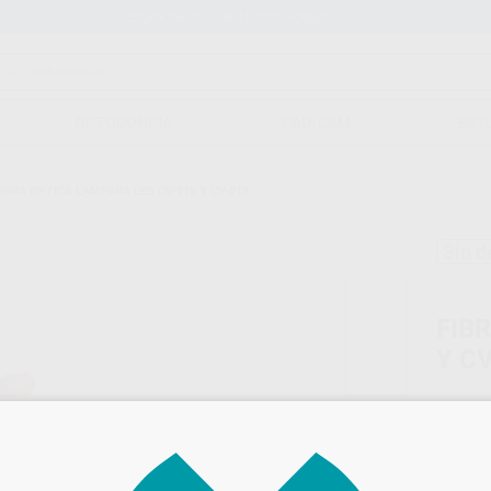
Stock de más de 15.000 productos
ORTODONCIA
CAD/CAM
EST
IBRA OPTICA LAMPARA LED CV-215 Y CV-218
Sin d
FIB
Y C
Marca
Conteni
Oferta