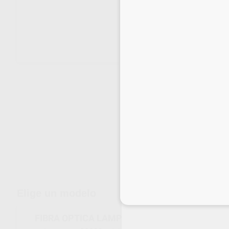
Envíos gratuitos desde 110€
Elige un modelo
Inicia 
FIBRA OPTICA LAMPARA LED CV-215 Y CV-21