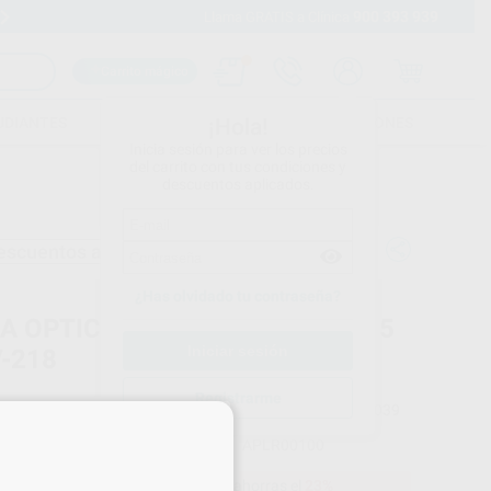
900 393 939
Envíos gratuitos desde 110€
Llama GRATIS a Clínica
Carrito mágico
UDIANTES
FOLLETOS
FORMACIONES
¡Hola!
Inicia sesión para ver los precios
del carrito con tus condiciones y
descuentos aplicados.
escuentos adicionales
¿Has olvidado tu contraseña?
RA OPTICA LAMPARA LED CV-215
V-218
Registrarme
TECHNOFLUX
Ref. Proclinic
80039
×
do
1 unidad
Ref. fabricante
APLR00100
18,05 €
Comprando
1 unidad
te ahorras el
23%