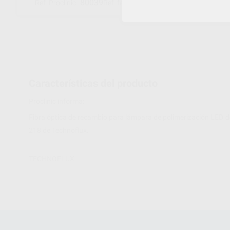
80039
APLR00100
Ref. Proclinic
Ref. fabricante
Características del producto
Proclinic informa:
Fibra óptica de recambio para lámpara de polimerización LED 
218 de Technoflux.
TECHNOFLUX