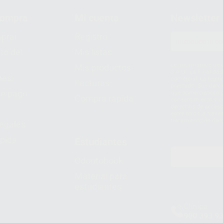
compra
Mi cuenta
Newsletter
prar
Registro
to del
Mis listas
Le informamos de q
Mis productos
S.A.U.. La Finalida
nes
comercial. La legit
Facturas
prestado. Sus dato
e pago
que comercialicen p
Compra rápida
consentimiento y no
derechos de acceso,
entre otros, a trav
tratamiento de dat
legales
pida
Estudiantes
Odontobook
Material para
estudiantes
Clínica
900 393 9