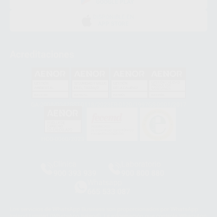
GOOGLE PLAY
DISPONIBLE EN
APP STORE
Acreditaciones
GA-2008/0342
SST-0118/2023
ER-0120/1997
GS-0001/2017
HCO-0060/2023
Clínica
Laboratorio
900 393 939
900 800 880
Whatsapp
665 533 087
Los servicios de WhatsApp Business son proporcionados por WhatsApp
Ireland Limited (WhatsApp Ireland). La información que controla WhatsApp