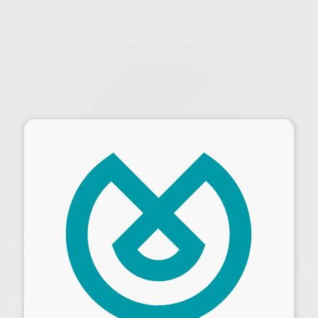
×
1
/ 2
FIBRA DE REFUERZO KIT