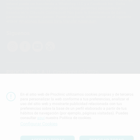
Ireland puede ser transferida a WhatsApp LLC y a Facebook Inc.. Dicha
Transferencia Internacional de Datos ofrece garantías adecuadas al
basarse en la Cláusula Contractual Tipo para la transferencia de datos
personales a terceros países. Puede ampliar la información en el siguiente
enlace:
WhatsApp Business Data Transfer Addendum
.
Síguenos
PROCLINIC S.A.U.
Copyright (c) 2026
Aviso legal
Teléfono:
900 393 939
En el sitio web de Proclinic utilizamos cookies propias y de terceros
E-mail de contacto:
proclinic@proclinic.es
para personalizar la web conforme a tus preferencias, analizar el
uso del sitio web y mostrarte publicidad relacionada con tus
preferencias sobre la base de un perfil elaborado a partir de tus
Condiciones Generales de Contratación
y
Política
hábitos de navegación (por ejemplo, páginas visitadas). Puedes
de privacidad
consultar
aquí
nuestra Política de cookies.
Información Corporativa
Configurar Cookies
Política de Cookies