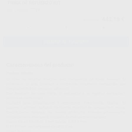
FIBRA DE REFUERZO KIT
7729
Ref. Proclinic
443,18 €
466,51 €
-
+
AÑADIR AL CARRITO
Características del producto
Proclinic informa:
La fibra de refuerzo Proclinic está compuesta de fibras blancas de
polietileno de alta densidad y resistencia, totalmente compatible con
composites fluidos, resinas y adhesivos.
Este producto no tiene fecha de caducidad y su especial entrelazado
permite un corte limpio.
Indicada para: Espaciadores y retenedores. Periodoncia. Fijación de
puentes y prótesis. Refuerzo de dientes movidos en composite o resina.
Estabilización temporal de dientes artificiales. Puentes provisionales.
Retenedores de ortodoncia. Creación de muñones sobre postes.
Disponible en 4 anchos: 1 mm tubular, 2, 3 y 4 mm.
El kit incluye una tijera para cortar la fibra.
Rollos de 50 cm.