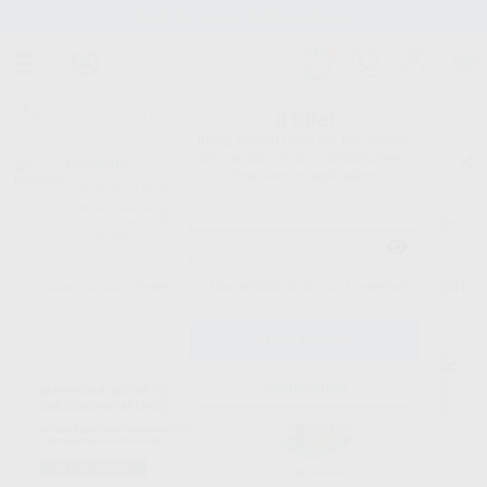
Stock de más de 15.000 productos
¡Hola!
Inicia sesión para ver los precios
del carrito con tus condiciones y
Proclinic
descuentos aplicados.
¿Todavía no tienes nuestra App?
¡Descárgala para ser siempre el primero en conocer nuestras
promociones y descuentos! Disponible en Google Play o App Store.
Google Play
¿Has olvidado tu contraseña?
Inicio
/
Clínica
/
Prótesis
/
Fibras ferulización
/
FIBRA DE REFUERZO KIT
Registrarme