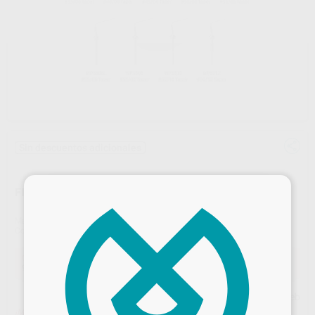
Sin descuentos adicionales
×
FI-P TAPER PLUGGER
Marca
WOODPECKER
Contenido
1 unidad
Oferta
95,00 €
Comprando
1 unidad
te ahorras el
15%
Precio web
¡Mejor oferta!