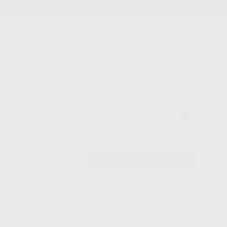
Stock de más de 15.000 productos
¡Hola!
Inicia sesión para ver los precios
del carrito con tus condiciones y
Proclinic
descuentos aplicados.
¿Todavía no tienes nuestra App?
¡Descárgala para ser siempre el primero en conocer nuestras
promociones y descuentos! Disponible en Google Play o App Store.
Google Play
Inicio
/
Equipamiento
/
Endodoncia
/
Aparatos obturación/condensación
¿Has olvidado tu contraseña?
de guttapercha. accesorios.
/
FI-P TAPER PLUGGER
Registrarme