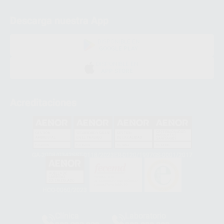
Descarga nuestra App
DISPONIBLE EN
GOOGLE PLAY
DISPONIBLE EN
APP STORE
Acreditaciones
GA-2008/0342
SST-0118/2023
ER-0120/1997
GS-0001/2017
HCO-0060/2023
Clínica
Laboratorio