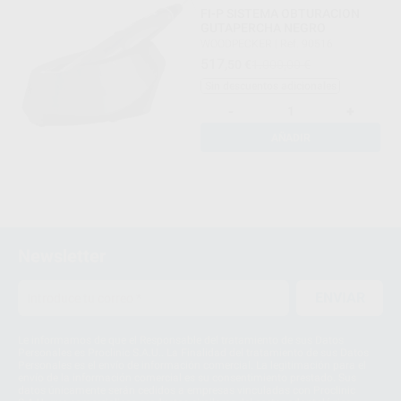
FI-P SISTEMA OBTURACION
GUTAPERCHA NEGRO
WOODPECKER
|
Ref. 90516
517
,50
€
1.000,00 €
Sin descuentos adicionales
-
+
AÑADIR
Newsletter
ENVIAR
Le informamos de que el Responsable del tratamiento de sus Datos
Personales es Proclinic S.A.U.. La Finalidad del tratamiento de sus Datos
Personales es el envío de información comercial. La legitimación para el
envío de la información comercial es su consentimiento prestado. Sus
datos únicamente serán cedidos a empresas vinculadas con Proclinic