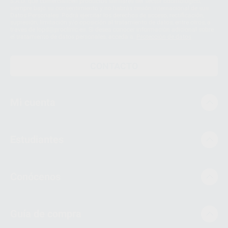
S.A.U. que comercialicen productos similares del sector odontológico,
siempre bajo su consentimiento y no habrás cesión internacional de sus
Datos Personales. Podrá ejercitar los derechos de acceso, rectificación,
supresión, limitación y/o oposición al tratamiento de datos, entre otros, a
través de lopd@proclinic.es. Si desea conocer información adicional sobre
el tratamiento de datos personales, acceda a:
Protección de datos
CONTACTO
Mi cuenta
Estudiantes
Conócenos
Guía de compra