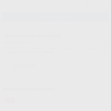
-
+
AÑADIR AL CARRITO
Características del producto
Proclinic informa:
Puntas de repuesto para pieza de mano Fi-
P, disponibles en diferentes medidas.
Productos relacionados
48%