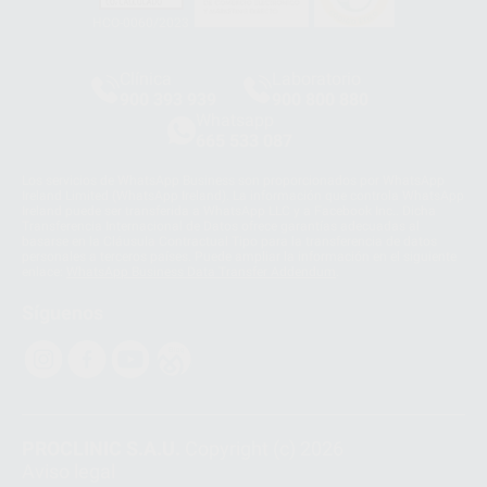
HCO-0060/2023
Clínica
Laboratorio
900 393 939
900 800 880
Whatsapp
665 533 087
Los servicios de WhatsApp Business son proporcionados por WhatsApp
Ireland Limited (WhatsApp Ireland). La información que controla WhatsApp
Ireland puede ser transferida a WhatsApp LLC y a Facebook Inc.. Dicha
Transferencia Internacional de Datos ofrece garantías adecuadas al
basarse en la Cláusula Contractual Tipo para la transferencia de datos
personales a terceros países. Puede ampliar la información en el siguiente
enlace:
WhatsApp Business Data Transfer Addendum
.
Síguenos
PROCLINIC S.A.U.
Copyright (c) 2026
Aviso legal