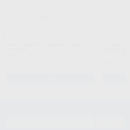
¡Novedad!
FD 360 LIMPIEZA Y CUIDADO DEL CUERO
FD 366 SENSI
ARTIFICIAL
SUPERFICIES 
DÜRR
|
Ref. 2351
DÜRR
|
Ref. 020
37
50
,90
€
,25
€
-
+
-
AÑADIR
Newsletter
ENVIAR