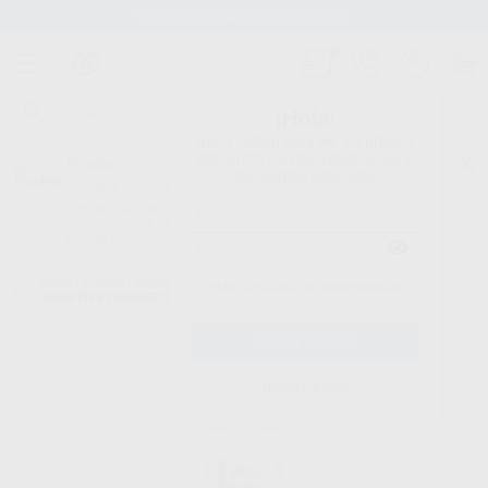
Stock de más de 15.000 productos
¡Hola!
Inicia sesión para ver los precios
del carrito con tus condiciones y
Proclinic
descuentos aplicados.
¿Todavía no tienes nuestra App?
¡Descárgala para ser siempre el primero en conocer nuestras
promociones y descuentos! Disponible en Google Play o App Store.
Google Play
Inicio
/
Clínica
/
Desinfección
/
Desinfección de superficies
/
FD 366
¿Has olvidado tu contraseña?
SENSITIVE DESINFECCIÓN DE SUPERFICIES DELICADAS 1 LITRO
Registrarme