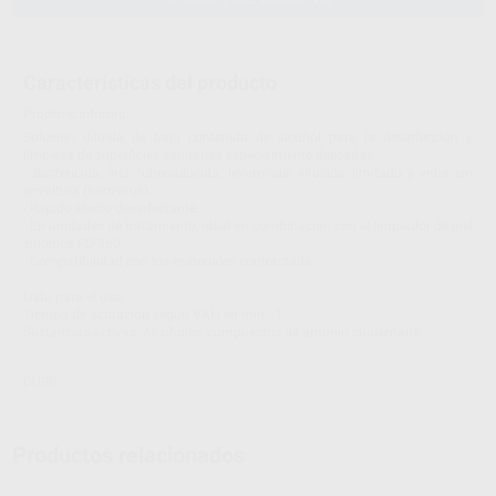
Características del producto
Proclinic informa:
Solución diluida de bajo contenido de alcohol para la desinfección y
limpieza de superficies sanitarias especialmente delicadas.
- Bactericida, incl. tuberculocida, levurocida, virucida limitado y virus sin
envoltura (norovirus).
- Rápido efecto desinfectante.
- En unidades de tratamiento, ideal en combinación con el limpiador de piel
sintética FD 360.
- Compatibilidad con los materiales contrastada.
Listo para el uso.
Tiempo de actuación según VAH en min.: 1'
Sustancias activas: Alcoholes, compuestos de amonio cuaternario.
DÜRR
Productos relacionados