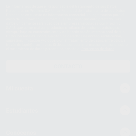
Le informamos de que el Responsable del tratamiento de sus Datos
Personales es Proclinic S.A.U.. La Finalidad del tratamiento de sus Datos
Personales es el envío de información comercial. La legitimación para el
envío de la información comercial es su consentimiento prestado. Sus
datos únicamente serán cedidos a empresas vinculadas con Proclinic
S.A.U. que comercialicen productos similares del sector odontológico,
siempre bajo su consentimiento y no habrás cesión internacional de sus
Datos Personales. Podrá ejercitar los derechos de acceso, rectificación,
supresión, limitación y/o oposición al tratamiento de datos, entre otros, a
través de lopd@proclinic.es. Si desea conocer información adicional sobre
el tratamiento de datos personales, acceda a:
Protección de datos
CONTACTO
Mi cuenta
Estudiantes
Conócenos