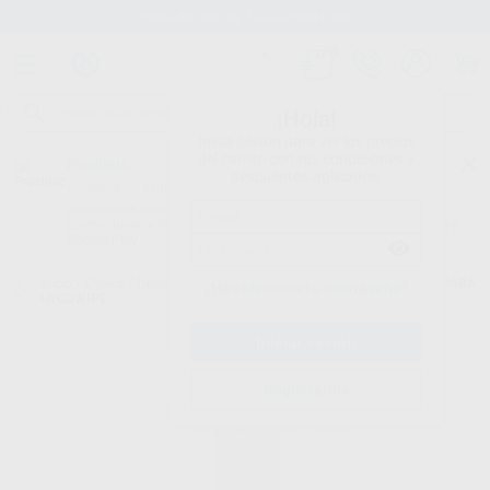
Stock de más de 15.000 productos
¡Hola!
Inicia sesión para ver los precios
del carrito con tus condiciones y
Proclinic
descuentos aplicados.
¿Todavía no tienes nuestra App?
¡Descárgala para ser siempre el primero en conocer nuestras
promociones y descuentos! Disponible en Google Play o App Store.
Google Play
Inicio
/
Clínica
/
Desinfección
/
Desinfección de superficies
/
FD 322 PARA
¿Has olvidado tu contraseña?
HYGOWIPE
Registrarme