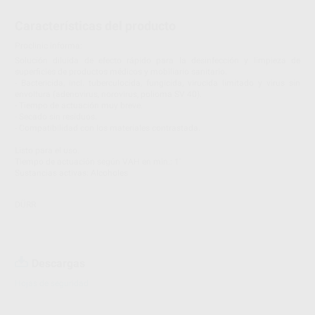
Características del producto
Proclinic informa:
Solución diluida de efecto rápido para la desinfección y limpieza de
superficies de productos médicos y mobiliario sanitario.
- Bactericida, incl. tuberculocida, fungicida, virucida limitado y virus sin
envoltura (adenovirus, norovirus, polioma SV 40).
- Tiempo de actuación muy breve.
- Secado sin residuos.
- Compatibilidad con los materiales contrastada.
Listo para el uso.
Tiempo de actuación según VAH en min.: 1'
Sustancias activas: Alcoholes
DÜRR
Descargas
Hojas de seguridad