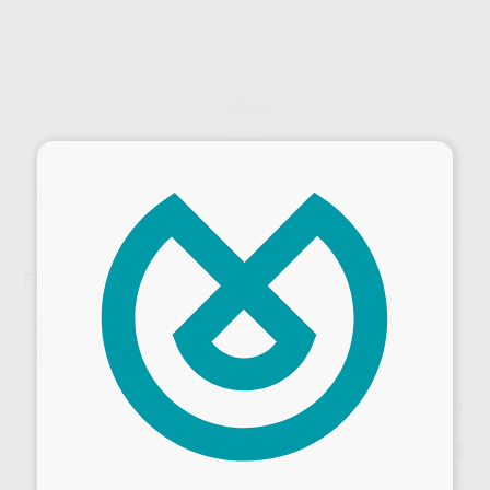
×
FD 322 PARA HYGOWIPE
Marca
DÜRR
Contenido
750 ml
Ref. Proclinic
02027
Ref. fabricante
CDF322H4550
Precio web
20
,14
€
Desbloquea todas tus ventajas
21,20 €
Precio con IVA incluido 24,37 €
Inicia sesión
para disfrutar de todos