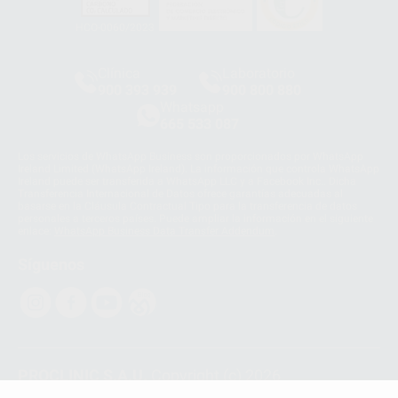
HCO-0060/2023
Clínica
Laboratorio
900 393 939
900 800 880
Whatsapp
665 533 087
Los servicios de WhatsApp Business son proporcionados por WhatsApp
Ireland Limited (WhatsApp Ireland). La información que controla WhatsApp
Ireland puede ser transferida a WhatsApp LLC y a Facebook Inc.. Dicha
Transferencia Internacional de Datos ofrece garantías adecuadas al
basarse en la Cláusula Contractual Tipo para la transferencia de datos
personales a terceros países. Puede ampliar la información en el siguiente
enlace:
WhatsApp Business Data Transfer Addendum
.
Síguenos
PROCLINIC S.A.U.
Copyright (c) 2026
Aviso legal