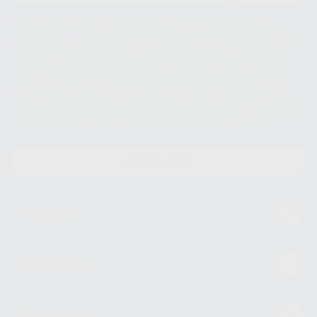
Le informamos de que el Responsable del tratamiento de sus Datos
Personales es Proclinic S.A.U.. La Finalidad del tratamiento de sus Datos
Personales es el envío de información comercial. La legitimación para el
envío de la información comercial es su consentimiento prestado. Sus
datos únicamente serán cedidos a empresas vinculadas con Proclinic
S.A.U. que comercialicen productos similares del sector odontológico,
siempre bajo su consentimiento y no habrás cesión internacional de sus
Datos Personales. Podrá ejercitar los derechos de acceso, rectificación,
supresión, limitación y/o oposición al tratamiento de datos, entre otros, a
través de lopd@proclinic.es. Si desea conocer información adicional sobre
el tratamiento de datos personales, acceda a:
Protección de datos
CONTACTO
Mi cuenta
Estudiantes
Conócenos