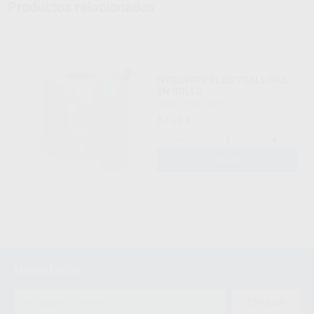
Productos relacionados
HYGOWIPE PLUS TOALLITAS
EN ROLLO
DÜRR
|
Ref. 02026
67
,26
€
-
+
AÑADIR
Newsletter
ENVIAR