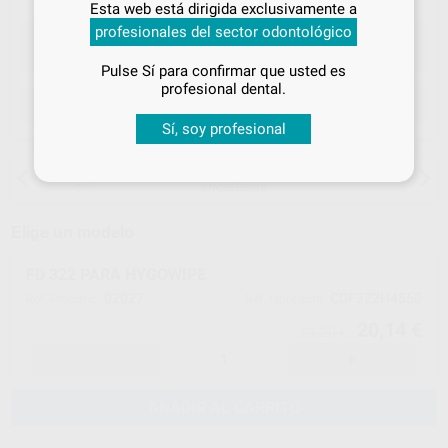
Esta web está dirigida exclusivamente a
tus
descuentos y condiciones
profesionales del sector odontológico
especiales
Pulse Sí para confirmar que usted es
¡Iniciar sesión!
profesional dental.
ELEGIR CANTIDAD
Sí, soy profesional
15 días para cambiar de opinión salvo
anestesias
Elige un modelo
FD 322 PARA HYGOWIPE
02027
CDF322H4550
Ref. Proclinic
Ref. fabricante
20,14 €
21,20 €
-
+
AÑADIR AL CARRITO