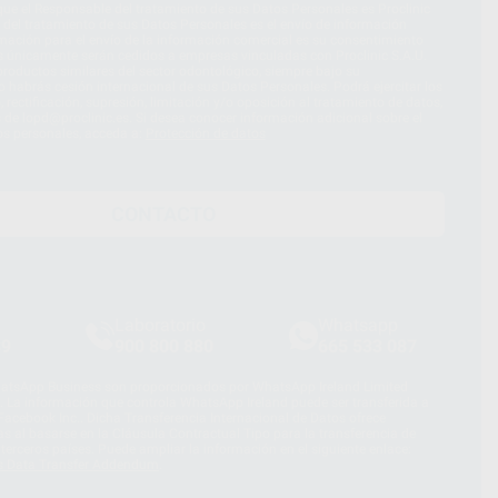
ue el Responsable del tratamiento de sus Datos Personales es Proclinic
d del tratamiento de sus Datos Personales es el envío de información
imación para el envío de la información comercial es su consentimiento
s únicamente serán cedidos a empresas vinculadas con Proclinic S.A.U.
roductos similares del sector odontológico, siempre bajo su
 habrás cesión internacional de sus Datos Personales. Podrá ejercitar los
 rectificación, supresión, limitación y/o oposición al tratamiento de datos,
és de lopd@proclinic.es. Si desea conocer información adicional sobre el
os personales, acceda a:
Protección de datos
CONTACTO
Laboratorio
Whatsapp
39
900 800 880
665 533 087
hatsApp Business son proporcionados por WhatsApp Ireland Limited
. La información que controla WhatsApp Ireland puede ser transferida a
acebook Inc.. Dicha Transferencia Internacional de Datos ofrece
 al basarse en la Cláusula Contractual Tipo para la transferencia de
terceros países. Puede ampliar la información en el siguiente enlace:
s Data Transfer Addendum
.