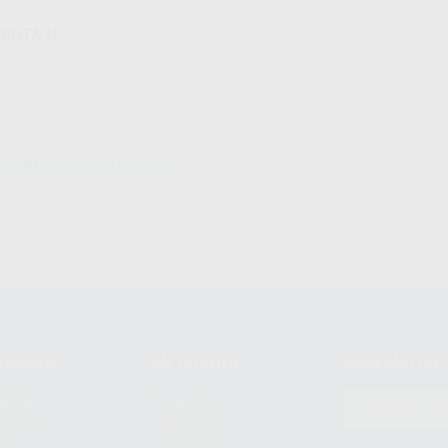
PENTA H
ador)
CCIONAR REFERENCIA
compra
Mi cuenta
Newsletter
prar
Registro
to del
Mis listas