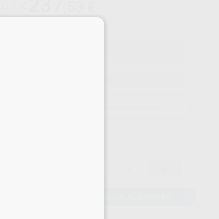
237
,53
€
,03 €
×
Precio con IVA incluido 287,41 €
ELEGIR CANTIDAD
15 días para cambiar de opinión salvo anestesias
250,03 €
-
+
237,53 €
AÑADIR AL CARRITO