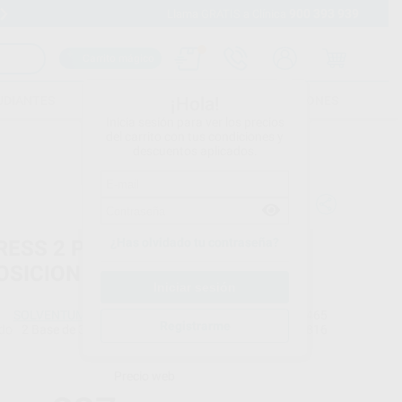
900 393 939
Envíos gratuitos desde 110€
Llama GRATIS a Clínica
Carrito mágico
UDIANTES
FOLLETOS
FORMACIONES
¡Hola!
Inicia sesión para ver los precios
del carrito con tus condiciones y
descuentos aplicados.
¿Has olvidado tu contraseña?
RESS 2 PENTA PUTTY
OSICION
SOLVENTUM
Ref. Proclinic
7465
Registrarme
do
2 Base de 300 ml. + 2 Catalizador de 60 ml.
Ref. fabricante
36816
Precio web