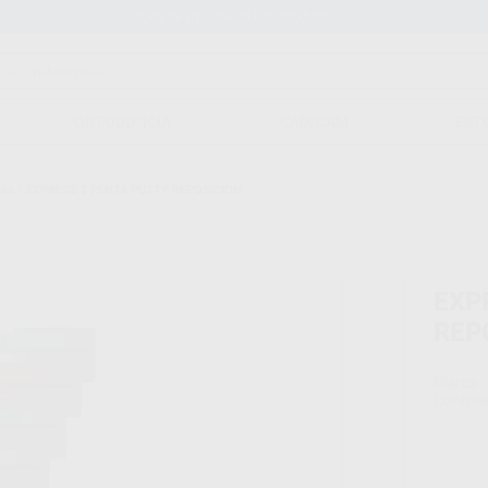
Stock de más de 15.000 productos
ORTODONCIA
CAD/CAM
EST
cas
/
EXPRESS 2 PENTA PUTTY REPOSICION
EXP
REP
Marca
Conteni