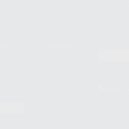
Le informamos de q
Mis productos
S.A.U.. La Finalida
nes
comercial. La legit
Facturas
prestado. Sus dato
e pago
que comercialicen p
Compra rápida
consentimiento y no
derechos de acceso,
entre otros, a trav
tratamiento de dat
legales
pida
Estudiantes
Odontobook
Material para
estudiantes
Clínica
900 393 9
Los servicios de W
(WhatsApp Ireland)
EN
WhatsApp LLC y a F
E
garantías adecuadas
datos personales a 
WhatsApp Busines