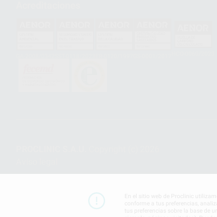
Acreditaciones
HCO-0060/2023
GA-2008/0342
SST-0118/2023
ER-0120/1997
GS-0001/2017
PROCLINIC S.A.U.
Copyright (c) 2026
Aviso legal
En el sitio web de Proclinic utiliza
conforme a tus preferencias, analiz
tus preferencias sobre la base de u