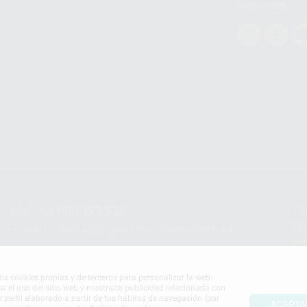
Síguenos
Teléfono:
900 393 939
Co
pr
E-mail de contacto:
proclinic@proclinic.es
In
Po
mos cookies propias y de terceros para personalizar la web
ar el uso del sitio web y mostrarte publicidad relacionada con
n perfil elaborado a partir de tus hábitos de navegación (por
ACEPTA