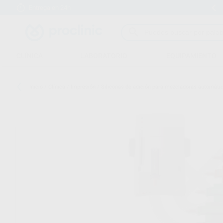
Entrega en 24h
15 días para cambiar de opinión
CLÍNICA
LABORATORIO
EQUIPAMIENTO
Inicio
/
Clínica
/
Impresión
/
Siliconas de adición para mezcladoras automáti