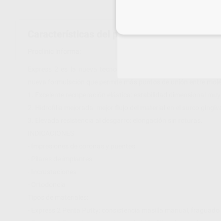
Inicia 
Características del producto
Proclinic informa:
Express 2 es la nueva tecnología para materiales de impresi
nueva formulación que permite más puntos de unión entre molé
1. Excelente recuperación elástica: estabilidad dimensional muy
2. Hidrofilia mejorada: mejor flujo del material en el surco gingiva
3. Elevada resistencia al desgarro: elongación sin roturas.
INDICACIONES
- Impresiones de coronas y puentes
- Pilares de implantes
- Incrustaciones
- Ortodoncia
Tipos de materiales:
- Express 2 Penta Putty: consistencia masilla manual, fraguado