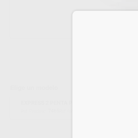
Envíos gratuitos desde 110€
Elige un modelo
EXPRESS 2 PENTA PUTTY REPOSICION
7465
36816
Ref. Proclinic
Ref. fabricante