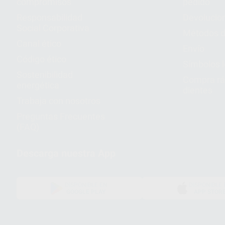
compromisos
pedido
Responsabilidad
Devolucio
Social Corporativa
Métodos d
Canal ético
Envío
Código ético
Símbolos 
Sostenibilidad
Compra rá
energética
dientes
Trabaja con nosotros
Preguntas Frecuentes
(FAQ)
Descarga nuestra App
DISPONIBLE EN
DISPONIBLE 
GOOGLE PLAY
APP STOR