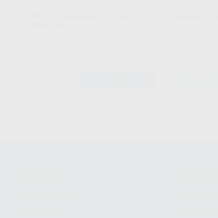
EXPRESS 2 PENTA PUTTY SOFT
EXPRESS 2 
REPOSICION
Envase 2 unidades de 300 ml (Base) + 2 unidades
de 60 ml (Cataliz
Envase 2 Base de 300 ml. + 2 Catalizador de 60 ml.
237
,53
€
240
,87
€
-
+
AÑADIR
SELE
Conócenos
Guía de 
¿Quiénes somos?
Cómo com
Nuestros
Seguimien