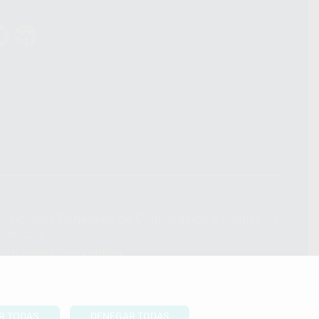
ndiciones Generales de Contratación
y
Política de
ivacidad
formación Corporativa
lítica de Cookies
R TODAS
DENEGAR TODAS