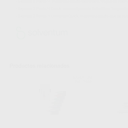
- Express 2 Penta H: material pesado hidrofílico, fraguado norm
- Express 2 Penta H Quick: material pesado hidrofílico, fraguado
- Express 2 Penta H Universal Quick: material pesado que se pu
Productos relacionados
SOLVENTUM
Ref. 74655