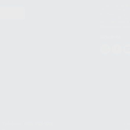
Los servicios de W
(WhatsApp Ireland)
EN
WhatsApp LLC y a F
E
garantías adecuadas
datos personales a 
WhatsApp Busines
Síguenos
Teléfono:
900 393 939
Co
pr