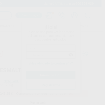
900 393 939
Envíos gratuitos desde 110€
Llama GRATIS a Clínica
Carrito mágico
UDIANTES
FOLLETOS
FORMACIONES
¡Hola!
Inicia sesión para ver los precios
del carrito con tus condiciones y
descuentos aplicados.
a
¿Has olvidado tu contraseña?
 ESMALTE 200G
NORITAKE
do
200g
Registrarme
243,25 €
Comprando
1 unidad
te ahorras el
10%
Precio web