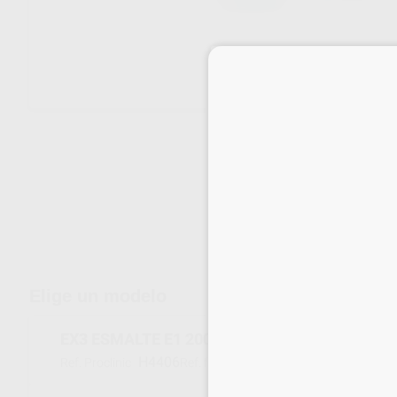
Envíos gratuitos desde 110€
Elige un modelo
EX3 ESMALTE E1 200G
H4406
NK84802-2
Ref. Proclinic
Ref. fabricante