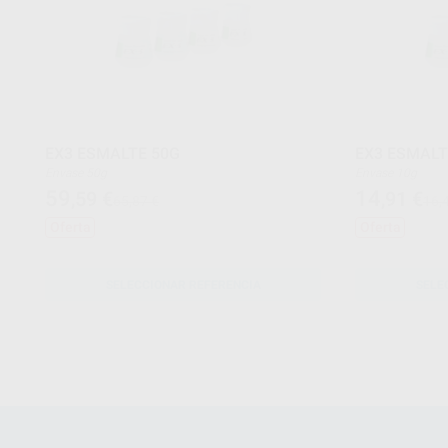
EX3 ESMALTE 50G
EX3 ESMALT
Envase 50g
Envase 10g
59
14
,59
€
,91
€
65,87 €
16,
Oferta
Oferta
SELECCIONAR REFERENCIA
SELE