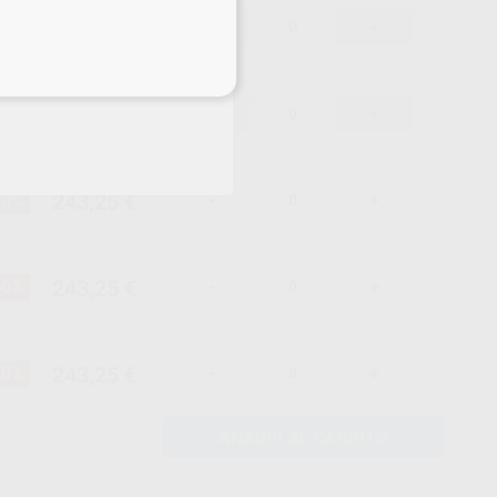
243,25 €
10%
-
+
eciales
243,25 €
10%
-
+
243,25 €
10%
-
+
243,25 €
10%
-
+
243,25 €
10%
-
+
AÑADIR AL CARRITO