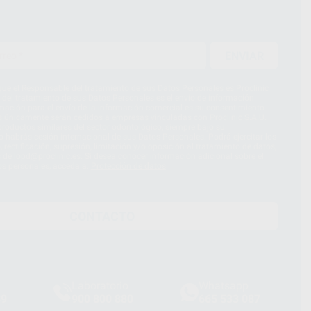
ENVIAR
ue el Responsable del tratamiento de sus Datos Personales es Proclinic
d del tratamiento de sus Datos Personales es el envío de información
imación para el envío de la información comercial es su consentimiento
s únicamente serán cedidos a empresas vinculadas con Proclinic S.A.U.
roductos similares del sector odontológico, siempre bajo su
 habrás cesión internacional de sus Datos Personales. Podrá ejercitar los
 rectificación, supresión, limitación y/o oposición al tratamiento de datos,
és de lopd@proclinic.es. Si desea conocer información adicional sobre el
os personales, acceda a:
Protección de datos
CONTACTO
Laboratorio
Whatsapp
39
900 800 880
665 533 087