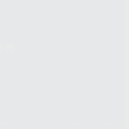
hatsApp Business son proporcionados por WhatsApp Ireland Limited
. La información que controla WhatsApp Ireland puede ser transferida a
acebook Inc.. Dicha Transferencia Internacional de Datos ofrece
 al basarse en la Cláusula Contractual Tipo para la transferencia de
terceros países. Puede ampliar la información en el siguiente enlace:
s Data Transfer Addendum
.
ndiciones Generales de Contratación
y
Política de
ivacidad