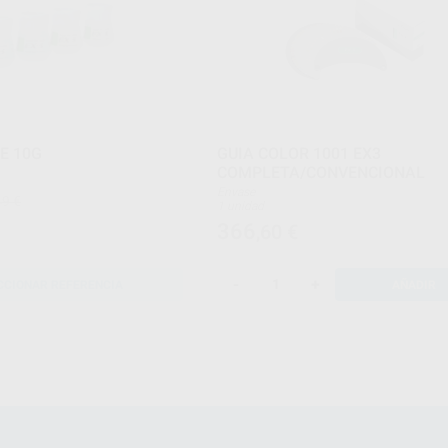
E 10G
GUIA COLOR 1001 EX3
COMPLETA/CONVENCIONAL
Envase
49 €
1 unidad
366
,60
€
-
+
CCIONAR REFERENCIA
AÑADIR