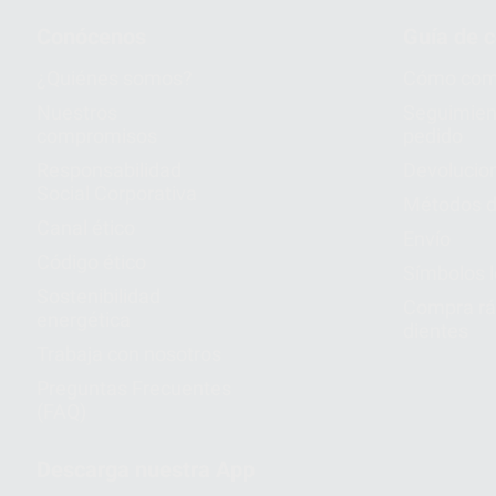
Conócenos
Guía de 
¿Quiénes somos?
Cómo com
Nuestros
Seguimien
compromisos
pedido
Responsabilidad
Devolucio
Social Corporativa
Métodos d
Canal ético
Envío
Código ético
Símbolos 
Sostenibilidad
Compra rá
energética
dientes
Trabaja con nosotros
Preguntas Frecuentes
(FAQ)
Descarga nuestra App