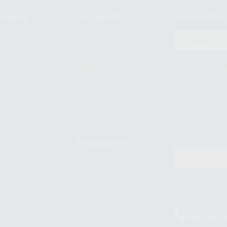
compra
Mi cuenta
Newsletter
prar
Registro
to del
Mis listas
Le informamos de q
Mis productos
S.A.U.. La Finalida
nes
comercial. La legit
Facturas
prestado. Sus dato
e pago
que comercialicen p
Compra rápida
consentimiento y no
derechos de acceso,
entre otros, a trav
tratamiento de dat
legales
pida
Estudiantes
Odontobook
Material para
estudiantes
Clínica
900 393 9