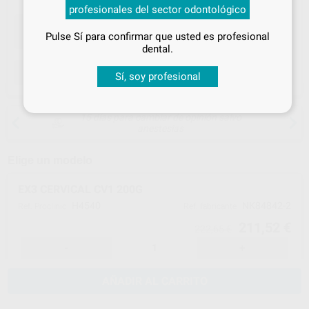
profesionales del sector odontológico
especiales
Pulse Sí para confirmar que usted es profesional
¡Iniciar sesión!
dental.
ELEGIR CANTIDAD
Sí, soy profesional
15 días para cambiar de opinión salvo
anestesias
Elige un modelo
EX3 CERVICAL CV1 200G
H4540
NK84842-2
Ref. Proclinic
Ref. fabricante
211,52 €
222,65 €
-
+
AÑADIR AL CARRITO