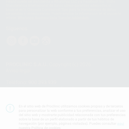
Ireland puede ser transferida a WhatsApp LLC y a Facebook Inc.. Dicha
Transferencia Internacional de Datos ofrece garantías adecuadas al
basarse en la Cláusula Contractual Tipo para la transferencia de datos
personales a terceros países. Puede ampliar la información en el siguiente
enlace:
WhatsApp Business Data Transfer Addendum
.
Síguenos
PROCLINIC S.A.U.
Copyright (c) 2026
Aviso legal
Teléfono:
900 393 939
E-mail de contacto:
proclinic@proclinic.es
Condiciones Generales de Contratación
y
Política
de privacidad
En el sitio web de Proclinic utilizamos cookies propias y de terceros
para personalizar la web conforme a tus preferencias, analizar el uso
Información Corporativa
del sitio web y mostrarte publicidad relacionada con tus preferencias
Política de Cookies
sobre la base de un perfil elaborado a partir de tus hábitos de
navegación (por ejemplo, páginas visitadas). Puedes consultar
aquí
nuestra Política de cookies.