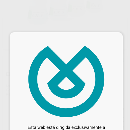
×
EX3 CERVICAL CV1 200G
Marca
NORITAKE
Contenido
200g
Ref. Proclinic
H4540
Ref. fabricante
NK84842-2
Precio web
Desbloquea todas tus ventajas
211
,52
€
222,65 €
Inicia sesión
para disfrutar de todos
Esta web está dirigida exclusivamente a
Precio con IVA incluido 255,94 €
tus
descuentos y condiciones