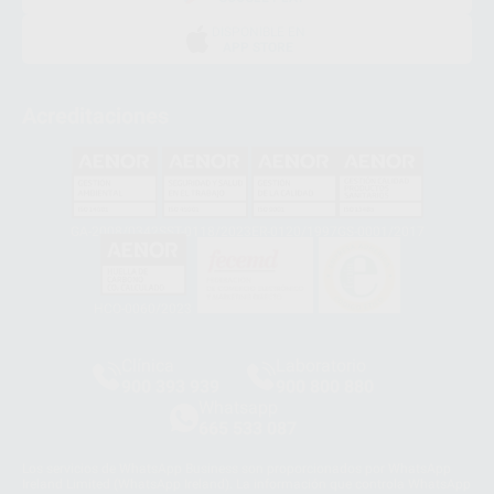
DISPONIBLE EN
APP STORE
Acreditaciones
GA-2008/0342
SST-0118/2023
ER-0120/1997
GS-0001/2017
HCO-0060/2023
Clínica
Laboratorio
900 393 939
900 800 880
Whatsapp
665 533 087
Los servicios de WhatsApp Business son proporcionados por WhatsApp
Ireland Limited (WhatsApp Ireland). La información que controla WhatsApp