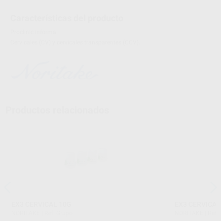
Características del producto
Proclinic informa:
Cervicales (CV) y cervicales transparentes (CCV).
Productos relacionados
EX3 CERVICAL 10G
EX3 CERVICAL
NORITAKE
|
Ref. Grupo
NORITAKE
|
Ref.