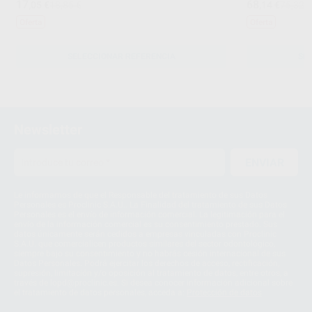
17
68
,05
€
18,85 €
,14
€
75,32 
Oferta
Oferta
SELECCIONAR REFERENCIA
SE
Newsletter
ENVIAR
Le informamos de que el Responsable del tratamiento de sus Datos
Personales es Proclinic S.A.U.. La Finalidad del tratamiento de sus Datos
Personales es el envío de información comercial. La legitimación para el
envío de la información comercial es su consentimiento prestado. Sus
datos únicamente serán cedidos a empresas vinculadas con Proclinic
S.A.U. que comercialicen productos similares del sector odontológico,
siempre bajo su consentimiento y no habrás cesión internacional de sus
Datos Personales. Podrá ejercitar los derechos de acceso, rectificación,
supresión, limitación y/o oposición al tratamiento de datos, entre otros, a
través de lopd@proclinic.es. Si desea conocer información adicional sobre
el tratamiento de datos personales, acceda a:
Protección de datos