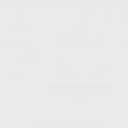
Stock de más de 15.000 productos
¡Hola!
Inicia sesión para ver los precios
del carrito con tus condiciones y
Proclinic
descuentos aplicados.
¿Todavía no tienes nuestra App?
¡Descárgala para ser siempre el primero en conocer nuestras
promociones y descuentos! Disponible en Google Play o App Store.
Google Play
Inicio
/
Laboratorio
/
Ceramicas
/
Noritake ex3
/
EX3 CERVICAL CV1
¿Has olvidado tu contraseña?
200G
Registrarme