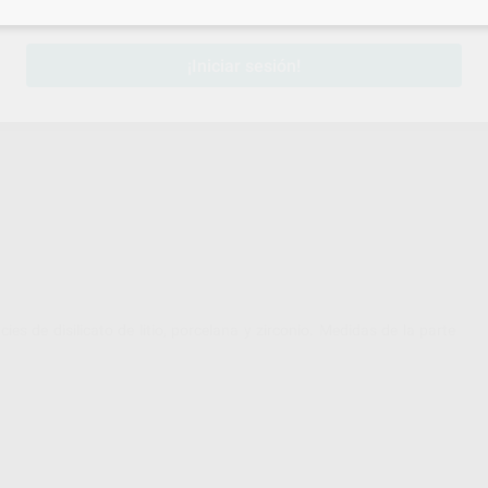
sesión
para disfrutar de todos tus
descuentos y condiciones esp
NO FINO
¡Iniciar sesión!
es de disilicato de litio, porcelana y zirconio. Medidas de la parte