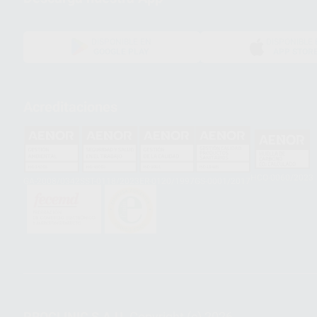
DISPONIBLE EN
DISPONIBLE 
GOOGLE PLAY
APP STOR
Acreditaciones
HCO-0060/2023
GA-2008/0342
SST-0118/2023
ER-0120/1997
GS-0001/2017
PROCLINIC S.A.U.
Copyright (c) 2026