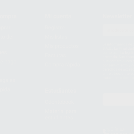
compra
Mi cuenta
Newsletter
prar
Registro
to del
Mis listas
Le informamos de q
Mis productos
S.A.U.. La Finalida
nes
comercial. La legit
Facturas
prestado. Sus dato
e pago
que comercialicen p
Compra rápida
consentimiento y no
derechos de acceso,
entre otros, a trav
tratamiento de dat
legales
pida
Estudiantes
Odontobook
Material para
estudiantes
Clínica