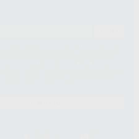
ENVIAR
ue el Responsable del tratamiento de sus Datos Personales es Proclinic
d del tratamiento de sus Datos Personales es el envío de información
imación para el envío de la información comercial es su consentimiento
s únicamente serán cedidos a empresas vinculadas con Proclinic S.A.U.
roductos similares del sector odontológico, siempre bajo su
 habrás cesión internacional de sus Datos Personales. Podrá ejercitar los
 rectificación, supresión, limitación y/o oposición al tratamiento de datos,
és de lopd@proclinic.es. Si desea conocer información adicional sobre el
os personales, acceda a:
Protección de datos
CONTACTO
Laboratorio
Whatsapp