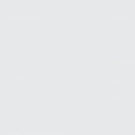
Conócenos
Guía de 
¿Quiénes somos?
Cómo com
Nuestros
Seguimien
compromisos
pedido
Responsabilidad
Devolucio
Social Corporativa
Métodos d
Canal ético
Envío
Código ético
Símbolos 
Sostenibilidad
Compra rá
energética
dientes
Trabaja con nosotros
Preguntas Frecuentes
(FAQ)
Descarga nuestra App