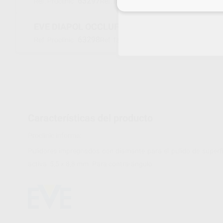
63297
7175X010
Ref. Proclinic
Ref. fabricante
Inicia 
EVE DIAPOL OCCLUFLEX 7275 OF-D GRIS GRA
63298
7275X010
Ref. Proclinic
Ref. fabricante
Características del producto
Proclinic informa:
Pulidores impregnados con diamante para el pulido de superfici
activa: 5,5 x 8,8 mm. Para contra-ángulo.