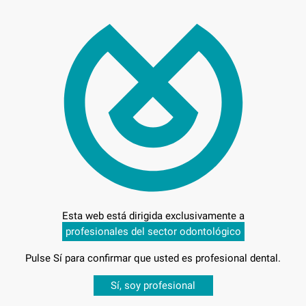
Preci
Entrega en 24h
RANO
Esta web está dirigida exclusivamente a
profesionales del sector odontológico
Pulse Sí para confirmar que usted es profesional dental.
 GRANO
Desbloquea todas tus ventajas
Sí, soy profesional