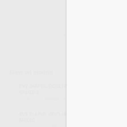
Envíos gratuitos desde 110€
Elige un modelo
EVE DIAPOL OCCLUFLEX 7075 OF-DG AZUL G
GRUESO
63296
7075X010
Ref. Proclinic
Ref. fabricante
EVE DIAPOL OCCLUFLEX 7175 OF-DMF ROSA
MEDIO