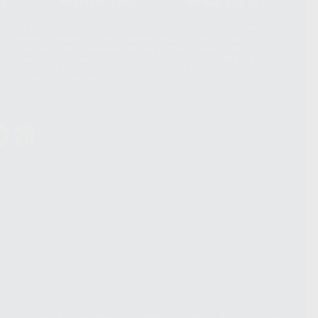
39
900 800 880
665 533 087
hatsApp Business son proporcionados por WhatsApp Ireland Limited
. La información que controla WhatsApp Ireland puede ser transferida a
acebook Inc.. Dicha Transferencia Internacional de Datos ofrece
 al basarse en la Cláusula Contractual Tipo para la transferencia de
terceros países. Puede ampliar la información en el siguiente enlace:
s Data Transfer Addendum
.
ndiciones Generales de Contratación
y
Política de