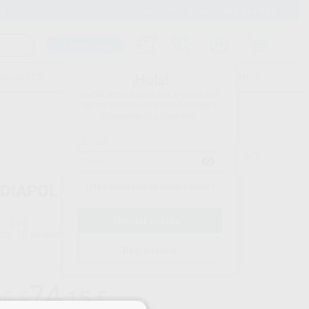
900 393 939
Envíos gratuitos desde 110€
Llama GRATIS a Clínica
Carrito mágico
UDIANTES
FOLLETOS
FORMACIONES
¡Hola!
Inicia sesión para ver los precios
del carrito con tus condiciones y
descuentos aplicados.
¿Has olvidado tu contraseña?
 DIAPOL OCCLUFLEX
EVE
do
10 unidades
Registrarme
Precio web
74
,15
€
05 €