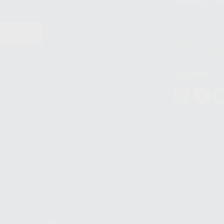
900 393 9
Los servicios de W
(WhatsApp Ireland)
EN
WhatsApp LLC y a F
E
garantías adecuadas
datos personales a 
WhatsApp Busines
Síguenos
Teléfono:
900 393 939
Co