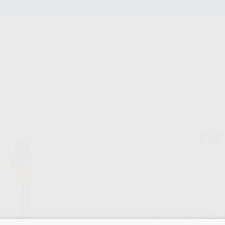
Stock de más de 15.000 productos
ORTODONCIA
CAD/CAM
EST
CCLUFLEX
EVE
Marca
Conteni
78,