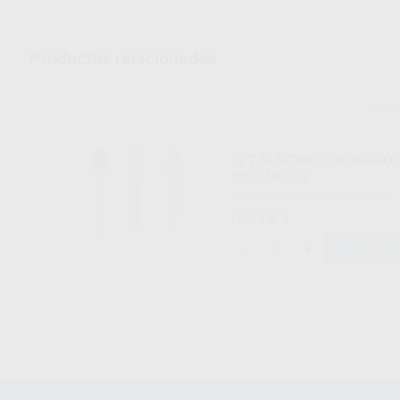
Productos relacionados
Ref. 6
SET SURTIDO EVE DIAPO
OCCLUFLEX
Envase 9 unidades (3 unidades de
grano grueso + 3 unidades de gran
66
,78
€
medio + 3 unidades de grano fino)
-
+
AÑADIR