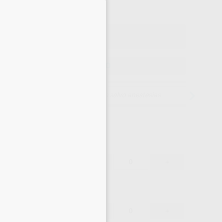
×
o con IVA incluido 89,72 €
ELEGIR MODELO
15 días para cambiar de opinión salvo anestesias
78,05 €
-
+
74,15 €
78,05 €
-
+
74,15 €