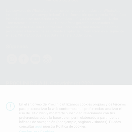
Los servicios de WhatsApp Business son proporcionados por WhatsApp
Ireland Limited (WhatsApp Ireland). La información que controla WhatsApp
Ireland puede ser transferida a WhatsApp LLC y a Facebook Inc.. Dicha
Transferencia Internacional de Datos ofrece garantías adecuadas al
basarse en la Cláusula Contractual Tipo para la transferencia de datos
personales a terceros países. Puede ampliar la información en el siguiente
enlace:
WhatsApp Business Data Transfer Addendum
.
Síguenos
PROCLINIC S.A.U.
Copyright (c) 2026
Aviso legal
Teléfono:
900 393 939
En el sitio web de Proclinic utilizamos cookies propias y de terceros
E-mail de contacto:
proclinic@proclinic.es
para personalizar la web conforme a tus preferencias, analizar el
uso del sitio web y mostrarte publicidad relacionada con tus
preferencias sobre la base de un perfil elaborado a partir de tus
Condiciones Generales de Contratación
y
Política
hábitos de navegación (por ejemplo, páginas visitadas). Puedes
de privacidad
consultar
aquí
nuestra Política de cookies.