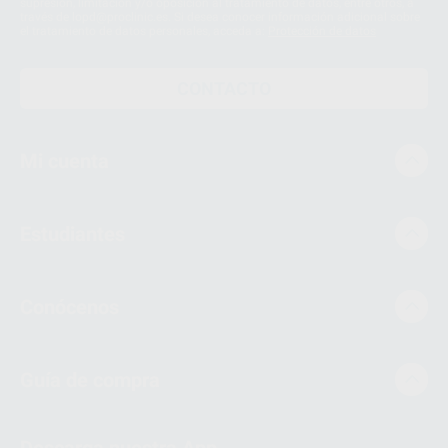
supresión, limitación y/o oposición al tratamiento de datos, entre otros, a
través de lopd@proclinic.es. Si desea conocer información adicional sobre
el tratamiento de datos personales, acceda a:
Protección de datos
CONTACTO
Mi cuenta
Estudiantes
Conócenos
Guía de compra