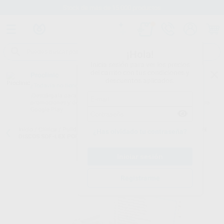
Stock de más de 15.000 productos
¡Hola!
Inicia sesión para ver los precios
del carrito con tus condiciones y
Proclinic
descuentos aplicados.
¿Todavía no tienes nuestra App?
¡Descárgala para ser siempre el primero en conocer nuestras
promociones y descuentos! Disponible en Google Play o App Store.
Google Play
Inicio
/
Clínica
/
Pulido
/
Discos de pulido
/
ESTUCHE INTRODUCCIÓN
¿Has olvidado tu contraseña?
DISCOS SOF-LEX POP ON 1980
Registrarme