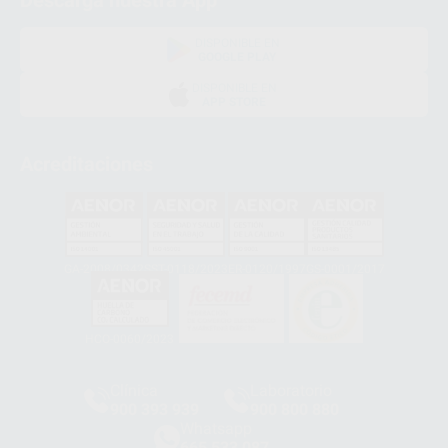
Descarga nuestra App
DISPONIBLE EN
GOOGLE PLAY
DISPONIBLE EN
APP STORE
Acreditaciones
GA-2008/0342
SST-0118/2023
ER-0120/1997
GS-0001/2017
HCO-0060/2023
Clínica
Laboratorio
900 393 939
900 800 880
Whatsapp
665 533 087