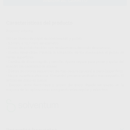
AÑADIR AL CARRITO
Características del producto
Proclinic informa:
Sof-Lex Discos de papel de contorneado y pulido.
- 9,5 mm. y 12,7 mm. de diámetro.
- Discos de pulido flexibles con recubrimiento de óxido de aluminio.
- Discos Reversibles. Permite la alineación de los discos para el pulido de
varias superficies.
- Cambio de discos rápido y sencillo. Ajuste seguro para poner y quitar del
mandril sin necesidad de alinear.
- Código de colores secuencial; de más oscuro (grueso) a claro (super fino).
- Mayor superficie abrasiva. El mandril presenta un diseño más pequeño. El
orificio del disco es menor.
- Elección entre flexibilidad y grosor del disco. Puede ser usado en la
mayoría de las aplicaciones escogiendo entre regular y extra fino.
Preguntas frecuentes