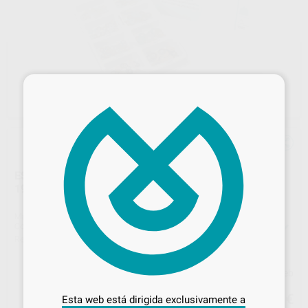
×
ESTUCHE INTRODUCCIÓN DISCOS SOF-LEX POP ON
1980
Marca
SOLVENTUM
Contenido
240 discos: 120 discos de 12,7 mm (30 de cada grano: extra finos, fino, medio y grueso) + 120 discos de 9,5 mm (30 de cada grano: extra finos, fino, medio y grueso) + 1 mandril C.A.
Ref. Proclinic
2520
Ref. fabricante
1980
Desbloquea todas tus ventajas
Precio web
137
Inicia sesión
para disfrutar de todos
,66
€
144,91 €
Esta web está dirigida exclusivamente a
tus
descuentos y condiciones