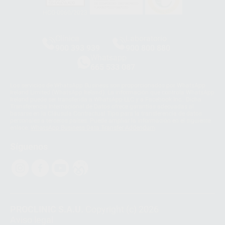
HCO-0060/2023
Clínica
Laboratorio
900 393 939
900 800 880
Whatsapp
665 533 087
Los servicios de WhatsApp Business son proporcionados por WhatsApp
Ireland Limited (WhatsApp Ireland). La información que controla WhatsApp
Ireland puede ser transferida a WhatsApp LLC y a Facebook Inc.. Dicha
Transferencia Internacional de Datos ofrece garantías adecuadas al
basarse en la Cláusula Contractual Tipo para la transferencia de datos
personales a terceros países. Puede ampliar la información en el siguiente
enlace:
WhatsApp Business Data Transfer Addendum
.
Síguenos
PROCLINIC S.A.U.
Copyright (c) 2026
Aviso legal