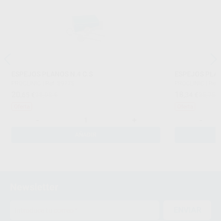
ESPEJOS PLANOS N.4 C.S
ESPEJOS PLAN
PROCLINIC
|
Ref. 59775
PROCLINIC
|
Ref.
20
18
,65
€
28,98 €
,34
€
25,75 
Oferta
Oferta
-
+
-
AÑADIR
Newsletter
ENVIAR