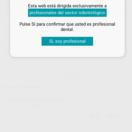
¡Mejor oferta!
Inicia sesión
para disfrutar de todos
18
Esta web está dirigida exclusivamente a
,34
€
25,75 €
tus
descuentos y condiciones
-29%
profesionales del sector odontológico
especiales
Precio con IVA incluido 22,19 €
Pulse Sí para confirmar que usted es profesional
¡Iniciar sesión!
dental.
Sí, soy profesional
ELEGIR CANTIDAD
15 días para cambiar de opinión salvo
anestesias
Elige un modelo
ESPEJOS PLANOS N.5 S.S
59778
Ref. Proclinic
18,34 €
-29%
-
+