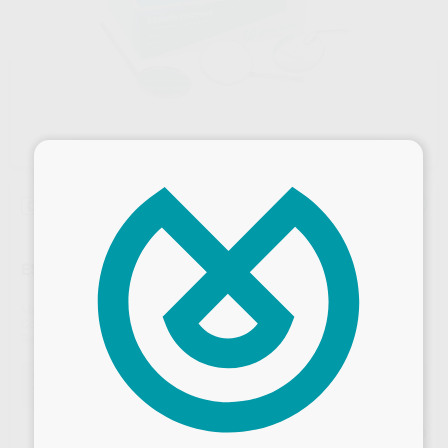
×
Oferta
ESPEJOS PLANOS N.5 S.S
Marca
PROCLINIC
Contenido
12 unidades
Ref. Proclinic
59778
Oferta
18,34 €
Comprando
1 unidad
te ahorras el
29%
Desbloquea todas tus ventajas
Precio web