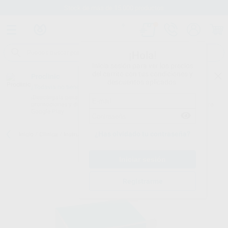
Stock de más de 15.000 productos
¡Hola!
Inicia sesión para ver los precios
del carrito con tus condiciones y
Proclinic
descuentos aplicados.
¿Todavía no tienes nuestra App?
¡Descárgala para ser siempre el primero en conocer nuestras
promociones y descuentos! Disponible en Google Play o App Store.
Google Play
¿Has olvidado tu contraseña?
Inicio
/
Clínica
/
Instrumental
/
Espejos
/
ESPEJOS PLANOS N.5 S.S
Registrarme