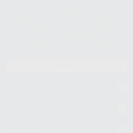
Le informamos de que el Responsable del tratamiento de sus Datos
Personales es Proclinic S.A.U.. La Finalidad del tratamiento de sus Datos
Personales es el envío de información comercial. La legitimación para el
envío de la información comercial es su consentimiento prestado. Sus
datos únicamente serán cedidos a empresas vinculadas con Proclinic
S.A.U. que comercialicen productos similares del sector odontológico,
siempre bajo su consentimiento y no habrás cesión internacional de sus
Datos Personales. Podrá ejercitar los derechos de acceso, rectificación,
supresión, limitación y/o oposición al tratamiento de datos, entre otros, a
través de lopd@proclinic.es. Si desea conocer información adicional sobre
el tratamiento de datos personales, acceda a:
Protección de datos
CONTACTO
Mi cuenta
Estudiantes
Conócenos