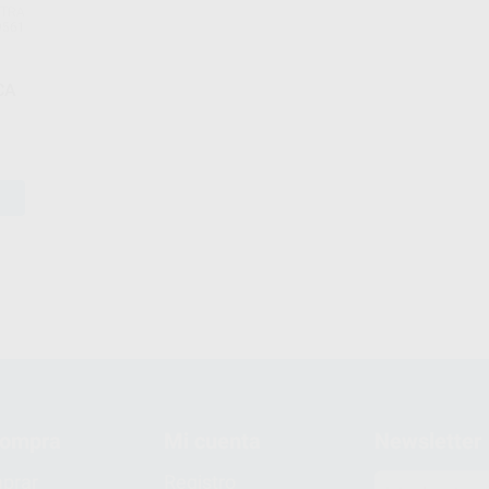
TRA
9561
CA
compra
Mi cuenta
Newsletter
prar
Registro