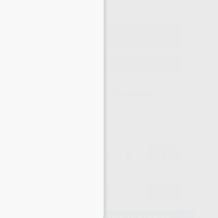
o con IVA incluido 46,57 €
ELEGIR MODELO
15 días para cambiar de opinión salvo anestesias
40,52 €
-
+
38,49 €
40,52 €
-
+
38,49 €
eciales