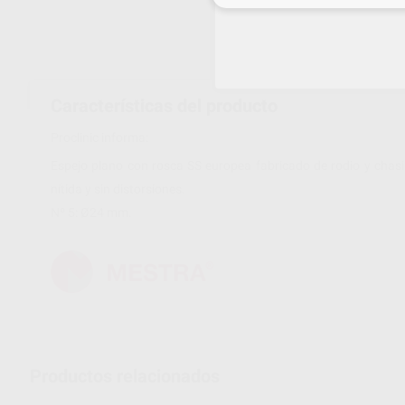
Características del producto
Proclinic informa:
Espejo plano con rosca SS europea fabricado de rodio y chasi
nítida y sin distorsiones.
Nº 5: Ø24 mm.
Productos relacionados