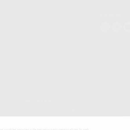
WhatsApp Busines
Síguenos
Teléfono:
900 393 939
Co
pr
E-mail de contacto:
proclinic@proclinic.es
In
Po
mos cookies propias y de terceros para personalizar la web