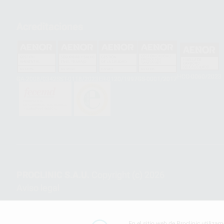
Acreditaciones
HCO-0060/2023
GA-2008/0342
SST-0118/2023
ER-0120/1997
GS-0001/2017
PROCLINIC S.A.U.
Copyright (c) 2026
Aviso legal
En el sitio web de Proclinic utiliza