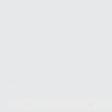
Nuestros
Seguimien
compromisos
pedido
Responsabilidad
Devolucio
Social Corporativa
Métodos d
Canal ético
Envío
Código ético
Símbolos 
Sostenibilidad
Compra rá
energética
dientes
Trabaja con nosotros
Preguntas Frecuentes
(FAQ)
Descarga nuestra App
DISPONIBLE EN
DISPONIBLE 
GOOGLE PLAY
APP STOR