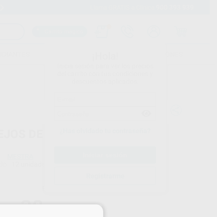
900 393 939
Envíos gratuitos desde 110€
Llama GRATIS a Clínica
Carrito mágico
UDIANTES
FOLLETOS
FORMACIONES
¡Hola!
Inicia sesión para ver los precios
del carrito con tus condiciones y
descuentos aplicados.
¿Has olvidado tu contraseña?
EJOS DE RODIO
MESTRA
do
12 unidades
Registrarme
Precio web
38
,49
€
52 €
×