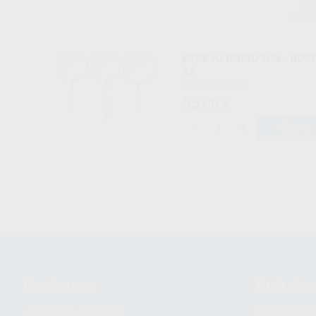
MES
Ref. 5
ESPEJO RODIO Nº5 - ROS
SS
Caja 12 unidades
55
,00
€
-
+
AÑADIR
Conócenos
Guía de 
¿Quiénes somos?
Cómo com