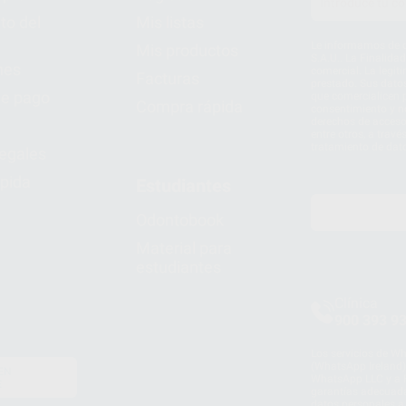
to del
Mis listas
Le informamos de q
Mis productos
S.A.U.. La Finalida
nes
comercial. La legit
Facturas
prestado. Sus dato
e pago
que comercialicen p
Compra rápida
consentimiento y no
derechos de acceso,
entre otros, a trav
tratamiento de dat
legales
pida
Estudiantes
Odontobook
Material para
estudiantes
Clínica
900 393 9
Los servicios de W
(WhatsApp Ireland)
EN
WhatsApp LLC y a F
E
garantías adecuadas
datos personales a 