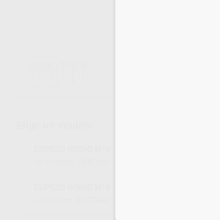
Envíos gratuitos desde 110€
Elige un modelo
ESPEJO RODIO Nº4 - ROSCA CS
16301
070560
Ref. Proclinic
Ref. fabricante
ESPEJO RODIO Nº4 - ROSCA SS
98779
070565
Ref. Proclinic
Ref. fabricante
Inicia 