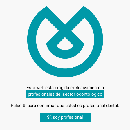
Preci
Entrega en 24h
Esta web está dirigida exclusivamente a
profesionales del sector odontológico
Pulse Sí para confirmar que usted es profesional dental.
Desbloquea todas tus ventajas
Sí, soy profesional
sesión
para disfrutar de todos tus
descuentos y condiciones esp