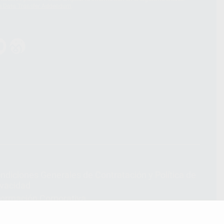
s Data Transfer Addendum
.
ndiciones Generales de Contratación
y
Política de
ivacidad
formación Corporativa
lítica de Cookies