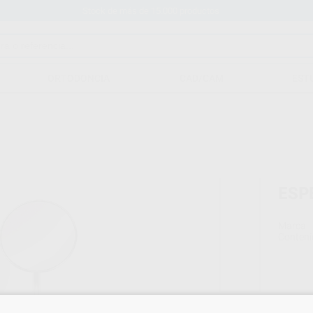
Stock de más de 15.000 productos
ORTODONCIA
CAD/CAM
EST
ESP
Marca
Conteni
40,