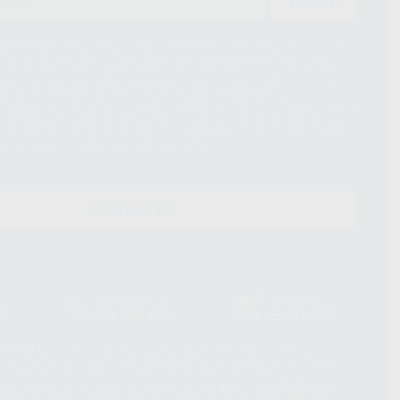
ENVIAR
ue el Responsable del tratamiento de sus Datos Personales es Proclinic
d del tratamiento de sus Datos Personales es el envío de información
imación para el envío de la información comercial es su consentimiento
s únicamente serán cedidos a empresas vinculadas con Proclinic S.A.U.
roductos similares del sector odontológico, siempre bajo su
 habrás cesión internacional de sus Datos Personales. Podrá ejercitar los
 rectificación, supresión, limitación y/o oposición al tratamiento de datos,
és de lopd@proclinic.es. Si desea conocer información adicional sobre el
os personales, acceda a:
Protección de datos
CONTACTO
Laboratorio
Whatsapp
39
900 800 880
665 533 087
hatsApp Business son proporcionados por WhatsApp Ireland Limited
. La información que controla WhatsApp Ireland puede ser transferida a
acebook Inc.. Dicha Transferencia Internacional de Datos ofrece
 al basarse en la Cláusula Contractual Tipo para la transferencia de
terceros países. Puede ampliar la información en el siguiente enlace: