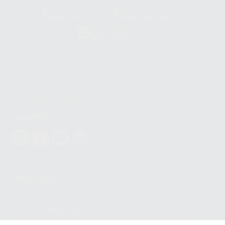
Clínica
Laboratorio
900 393 939
900 800 880
Whatsapp
665 533 087
Los servicios de WhatsApp Business son proporcionados por WhatsApp
Ireland Limited (WhatsApp Ireland). La información que controla WhatsApp
Ireland puede ser transferida a WhatsApp LLC y a Facebook Inc.. Dicha
Transferencia Internacional de Datos ofrece garantías adecuadas al
basarse en la Cláusula Contractual Tipo para la transferencia de datos
personales a terceros países. Puede ampliar la información en el siguiente
enlace:
WhatsApp Business Data Transfer Addendum
.
Síguenos
PROCLINIC S.A.U.
Copyright (c) 2026
Aviso legal
Teléfono:
900 393 939
E-mail de contacto:
proclinic@proclinic.es