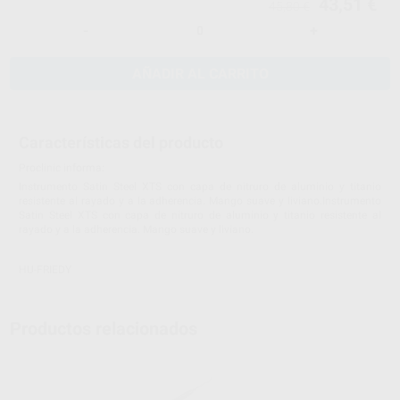
43,51 €
45,80 €
-
+
AÑADIR AL CARRITO
Características del producto
Proclinic informa:
Instrumento Satin Steel XTS con capa de nitruro de aluminio y titanio
resistente al rayado y a la adherencia. Mango suave y liviano.Instrumento
Satin Steel XTS con capa de nitruro de aluminio y titanio resistente al
rayado y a la adherencia. Mango suave y liviano.
HU-FRIEDY
Productos relacionados