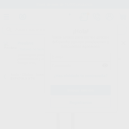
Stock de más de 15.000 productos
¡Hola!
Inicia sesión para ver los precios
del carrito con tus condiciones y
Proclinic
descuentos aplicados.
¿Todavía no tienes nuestra App?
¡Descárgala para ser siempre el primero en conocer nuestras
promociones y descuentos! Disponible en Google Play o App Store.
Google Play
Inicio
/
Clínica
/
Instrumental
/
Espátulas de modelar composite
/
¿Has olvidado tu contraseña?
ESPATULA XTS
Registrarme