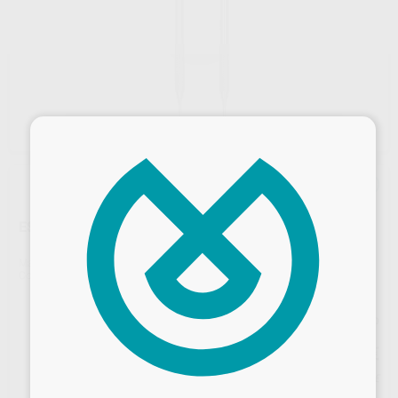
×
ESPATULA XTS
Marca
HU-FRIEDY
Contenido
1 unidad
Precio web
43
,51
€
45,80 €
Desbloquea todas tus ventajas
Precio con IVA incluido 52,65 €