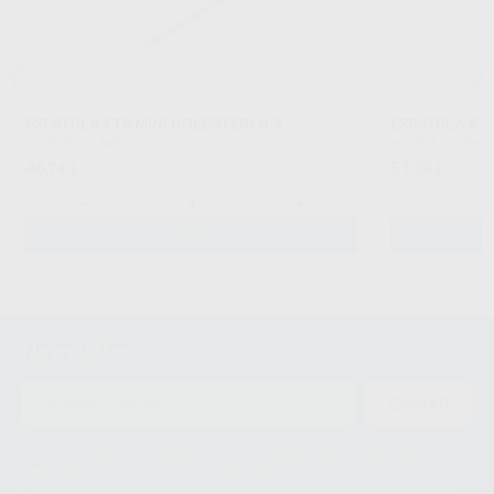
ESPATULA XTS MINI GOLDSTEIN N.3
ESPATULA XTS
HU-FRIEDY
|
Ref. 9108
HU-FRIEDY
|
Ref.
46
51
,74
€
,39
€
-
+
-
AÑADIR
Newsletter
ENVIAR
Le informamos de que el Responsable del tratamiento de sus Datos
Personales es Proclinic S.A.U.. La Finalidad del tratamiento de sus Datos
Personales es el envío de información comercial. La legitimación para el