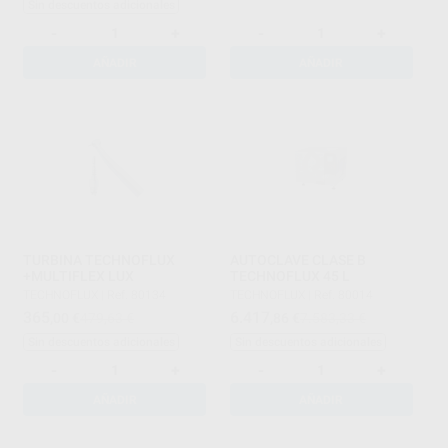
Sin descuentos adicionales
-
+
-
+
AÑADIR
AÑADIR
TURBINA TECHNOFLUX
AUTOCLAVE CLASE B
+MULTIFLEX LUX
TECHNOFLUX 45 L
TECHNOFLUX
|
Ref. 80134
TECHNOFLUX
|
Ref. 80014
365
6.417
,00
€
479,63 €
,86
€
7.583,33 €
Sin descuentos adicionales
Sin descuentos adicionales
-
+
-
+
AÑADIR
AÑADIR