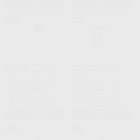
AÑADIR
AÑADIR
36%
36%
CARRO PARA SCANNER
CARRITO ASTRO
INTRAORAL ADAPTABLE
ELECTRIFICADO CON
DDS
CAJON
TECHNOFLUX
|
Ref. 452493
TECHNOFLUX
|
Ref. 452494
1.200
421
,00
€
1.866,67 €
,00
€
655,56 €
Sin descuentos adicionales
Sin descuentos adicionales
-
+
-
+
AÑADIR
AÑADIR
36%
36%