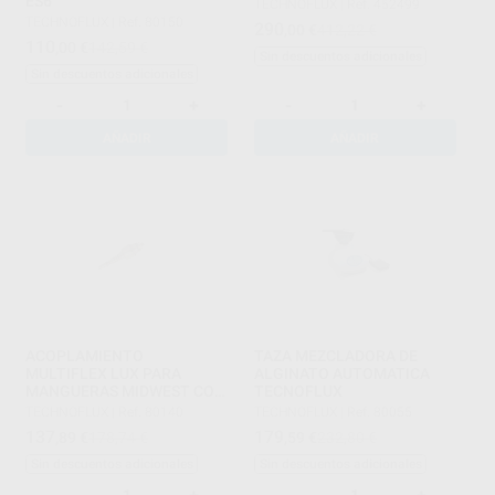
ES6
TECHNOFLUX
|
Ref. 452499
TECHNOFLUX
|
Ref. 80150
290
,00
€
412,22 €
110
,00
€
142,59 €
Sin descuentos adicionales
Sin descuentos adicionales
-
+
-
+
AÑADIR
AÑADIR
ACOPLAMIENTO
TAZA MEZCLADORA DE
MULTIFLEX LUX PARA
ALGINATO AUTOMATICA
MANGUERAS MIDWEST CON
TECNOFLUX
LUZ
TECHNOFLUX
|
Ref. 80140
TECHNOFLUX
|
Ref. 80055
137
179
,89
€
178,74 €
,59
€
232,80 €
Sin descuentos adicionales
Sin descuentos adicionales