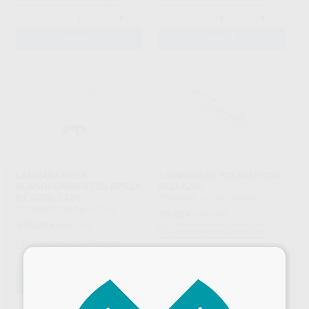
-
+
-
+
AÑADIR
AÑADIR
LAMPARA PARA
LAMPARA DE POLIMERIZAR
BLANQUEAMIENTOS APOZA
DELI AZUL
BT COOL EASY
TECHNOFLUX
|
Ref. 66040
TECHNOFLUX
|
Ref. 90204
99
,00
€
128,33 €
495
,00
€
635,19 €
Sin descuentos adicionales
Sin descuentos adicionales
×
-
+
-
+
AÑADIR
AÑADIR