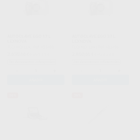
AUTOCLAVE EGO 17 L
AUTOCLAVE EGO 23 L
LEXNOVA
LEXNOVA
TECHNOFLUX
|
Ref. 452495
TECHNOFLUX
|
Ref. 452496
2.630
2.850
,00
€
4.091,11 €
,00
€
4.433,33 €
Sin descuentos adicionales
Sin descuentos adicionales
-
+
-
+
AÑADIR
AÑADIR
36%
36%