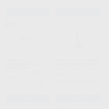
-
+
-
+
AÑADIR
AÑADIR
48%
LÁMPARA DE
LAMPARA DE POLIMERIZAR
BLANQUEAMIENTO C-
3 EN 1 AUTOFOCUS HONOR
BRIGHT LIGHT
TECHNOFLUX
|
Ref. 452503
TECHNOFLUX
|
Ref. 452502
650
,00
€
894,44 €
480
,00
€
917,78 €
Sin descuentos adicionales
Sin descuentos adicionales
-
+
-
+
AÑADIR
AÑADIR