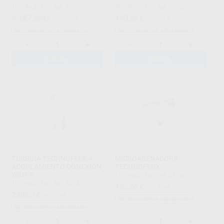
CESTA
TECHNOFLUX
|
Ref. 452509
TECHNOFLUX
|
Ref. 12668
1.187
149
,10
€
1.847,78 €
,00
€
162,17 €
Sin descuentos adicionales
Sin descuentos adicionales
-
+
-
+
AÑADIR
AÑADIR
TURBINA TECHNOFLUX +
MICROARENADORA
ACOPLAMIENTO CONEXIÓN
TECHNOFLUX
W&H ®
TECHNOFLUX
|
Ref. 452408
TECHNOFLUX
|
Ref. 452410
145
,00
€
207,41 €
299
,00
€
387,59 €
Sin descuentos adicionales
Sin descuentos adicionales
-
+
-
+