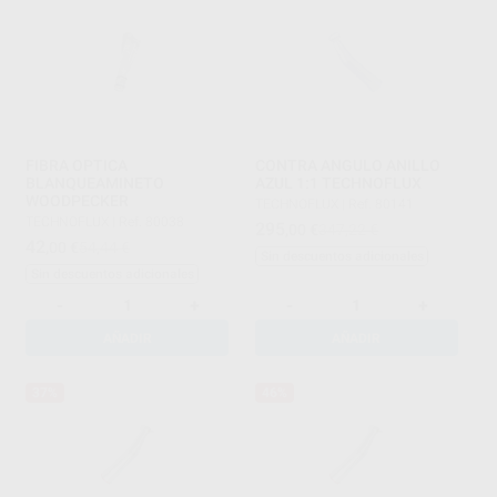
FIBRA OPTICA
CONTRA ANGULO ANILLO
BLANQUEAMINETO
AZUL 1:1 TECHNOFLUX
WOODPECKER
TECHNOFLUX
|
Ref. 80141
TECHNOFLUX
|
Ref. 80038
295
,00
€
347,22 €
42
,00
€
54,44 €
Sin descuentos adicionales
Sin descuentos adicionales
-
+
-
+
AÑADIR
AÑADIR
37%
46%