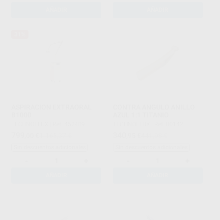
AÑADIR
AÑADIR
31%
ASPIRACION EXTRAORAL
CONTRA ANGULO ANILLO
B1000
AZUL 1:1 TITANIO
TECHNOFLUX
|
Ref. 452409
TECHNOFLUX
|
Ref. 80142
799
340
,00
€
1.165,37 €
,95
€
441,98 €
Sin descuentos adicionales
Sin descuentos adicionales
-
+
-
+
AÑADIR
AÑADIR