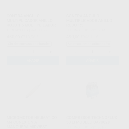
CONTRA ANGULO
CONTRA ANGULO
MULTIPLICADOR ANILLO
MULTIPLICADOR ANILLO
ROJO 1:5 MULTIPLICADOR
ROJO 1:5
TECHNOFLUX
|
Ref. 80144
TECHNOFLUX
|
Ref. 80145
450
490
,00
€
713,56 €
,00
€
906,11 €
Sin descuentos adicionales
Sin descuentos adicionales
-
+
-
+
AÑADIR
AÑADIR
MICROMOTOR NEUMATICO
COMPRESOR TECHNOFLUX
M4 CONEXIÓN A
50 LI MODELO DA7002D
MANGUERA MIDWEST
TECHNOFLUX
|
Ref. 80160