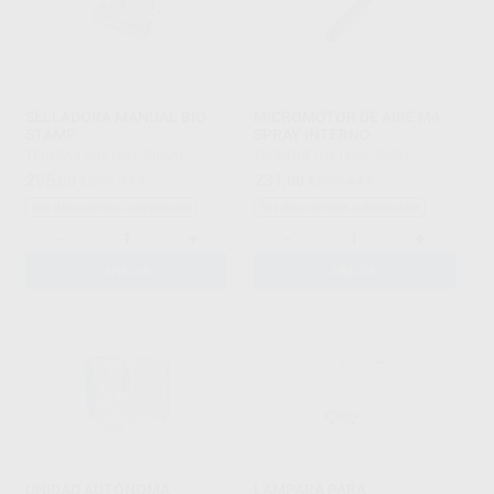
SELLADORA MANUAL BIO
MICROMOTOR DE AIRE M4
STAMP
SPRAY INTERNO
TECHNOFLUX
|
Ref. 80020
TECHNOFLUX
|
Ref. 98807
295
231
,00
€
395,31 €
,00
€
299,44 €
Sin descuentos adicionales
Sin descuentos adicionales
-
+
-
+
AÑADIR
AÑADIR
UNIDAD AUTÓNOMA
LAMPARA PARA