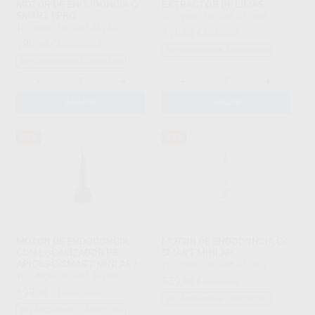
MOTOR DE ENDODONCIA C-
EXTRACTOR DE LIMAS
SMART I PRO
TECHNOFLUX
|
Ref. 452498
TECHNOFLUX
|
Ref. 452497
470
,00
€
731,11 €
790
,00
€
1.228,89 €
Sin descuentos adicionales
Sin descuentos adicionales
-
+
-
+
AÑADIR
AÑADIR
36%
35%
MOTOR DE ENDODONCIA
MOTOR DE ENDODONCIA C-
CON LOCALIZADOR DE
SMART MINI AP
APICES C-SMART MINI AP+
TECHNOFLUX
|
Ref. 452501
TECHNOFLUX
|
Ref. 452500
539
,00
€
823,33 €
699
,00
€
1.087,78 €
Sin descuentos adicionales
Sin descuentos adicionales