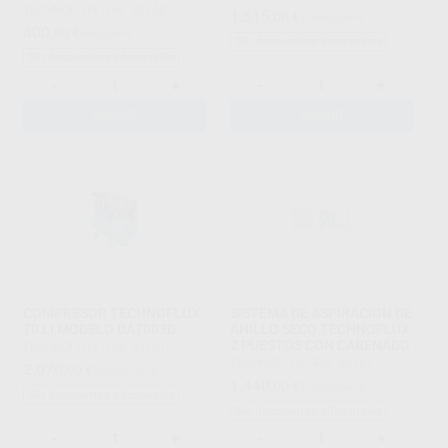
TECHNOFLUX
|
Ref. 80148
1.515
,00
€
1.963,89 €
400
,00
€
492,59 €
Sin descuentos adicionales
Sin descuentos adicionales
-
+
-
+
AÑADIR
AÑADIR
COMPRESOR TECHNOFLUX
SISTEMA DE ASPIRACION DE
70 LI MODELO DA7003D
ANILLO SECO TECHNOFLUX
2 PUESTOS CON CARENADO
TECHNOFLUX
|
Ref. 80161
TECHNOFLUX
|
Ref. 80162
2.070
,00
€
2.683,33 €
1.440
,00
€
1.866,67 €
Sin descuentos adicionales
Sin descuentos adicionales
-
+
-
+