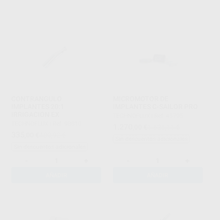
CONTRANGULO
MICROMOTOR DE
IMPLANTES 20:1
IMPLANTES C-SAILOR PRO
IRRIGACION EX
TECHNOFLUX
|
Ref. 45795
TECHNOFLUX
|
Ref. 98810
1.270
,00
€
1.621,11 €
335
,00
€
480,92 €
Sin descuentos adicionales
Sin descuentos adicionales
-
+
-
+
AÑADIR
AÑADIR