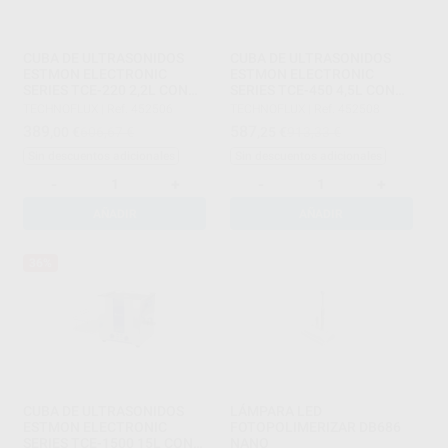
CUBA DE ULTRASONIDOS
CUBA DE ULTRASONIDOS
ESTMON ELECTRONIC
ESTMON ELECTRONIC
SERIES TCE-220 2,2L CON
SERIES TCE-450 4,5L CON
CESTA
CESTA
TECHNOFLUX
|
Ref. 452506
TECHNOFLUX
|
Ref. 452508
389
587
,00
€
606,67 €
,25
€
913,33 €
Sin descuentos adicionales
Sin descuentos adicionales
-
+
-
+
AÑADIR
AÑADIR
36%
CUBA DE ULTRASONIDOS
LÁMPARA LED
ESTMON ELECTRONIC
FOTOPOLIMERIZAR DB686
SERIES TCE-1500 15L CON
NANO