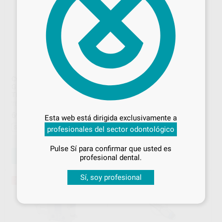
CORTADOR DE
CONTRA ANGULO
GUTTAPERCHA
DINAMOMÉTRICO + KIT
Desbloquea todas tus ventajas
TECHNOFLUX
LLAVES
TECHNOFLUX
|
Ref. 452486
TECHNOFLUX
|
Ref. 452485
Inicia sesión
para disfrutar de todos
69
590
,00
€
95,56 €
,00
€
764,44 €
Esta web está dirigida exclusivamente a
tus
descuentos y condiciones
Sin descuentos adicionales
Sin descuentos adicionales
profesionales del sector odontológico
especiales
-
+
-
+
Pulse Sí para confirmar que usted es
¡Iniciar sesión!
AÑADIR
AÑADIR
profesional dental.
Sí, soy profesional
38%