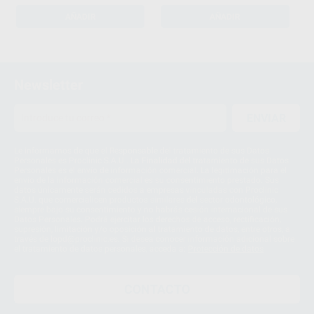
AÑADIR
AÑADIR
1
2
Newsletter
3
ENVIAR
Le informamos de que el Responsable del tratamiento de sus Datos
Personales es Proclinic S.A.U.. La Finalidad del tratamiento de sus Datos
Personales es el envío de información comercial. La legitimación para el
envío de la información comercial es su consentimiento prestado. Sus
datos únicamente serán cedidos a empresas vinculadas con Proclinic
S.A.U. que comercialicen productos similares del sector odontológico,
siempre bajo su consentimiento y no habrás cesión internacional de sus
Datos Personales. Podrá ejercitar los derechos de acceso, rectificación,
supresión, limitación y/o oposición al tratamiento de datos, entre otros, a
través de lopd@proclinic.es. Si desea conocer información adicional sobre
el tratamiento de datos personales, acceda a:
Protección de datos
CONTACTO