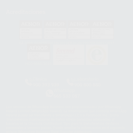
Acreditaciones
GA-2008/0342
SST-0118/2023
ER-0120/1997
GS-0001/2017
HCO-0060/2023
Clínica
Laboratorio
900 393 939
900 800 880
Whatsapp
665 533 087
Los servicios de WhatsApp Business son proporcionados por WhatsApp
Ireland Limited (WhatsApp Ireland). La información que controla WhatsApp
Ireland puede ser transferida a WhatsApp LLC y a Facebook Inc.. Dicha
Transferencia Internacional de Datos ofrece garantías adecuadas al
basarse en la Cláusula Contractual Tipo para la transferencia de datos
personales a terceros países. Puede ampliar la información en el siguiente
enlace:
WhatsApp Business Data Transfer Addendum
.