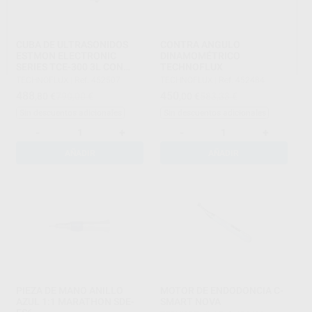
CUBA DE ULTRASONIDOS
CONTRA ANGULO
ESTMON ELECTRONIC
DINAMOMÉTRICO
SERIES TCE-300 3L CON
TECHNOFLUX
CESTA
TECHNOFLUX
|
Ref. 452507
TECHNOFLUX
|
Ref. 452484
488
450
,80
€
790,00 €
,00
€
583,33 €
Sin descuentos adicionales
Sin descuentos adicionales
-
+
-
+
AÑADIR
AÑADIR
PIEZA DE MANO ANILLO
MOTOR DE ENDODONCIA C-
AZUL 1:1 MARATHON SDE-
SMART NOVA