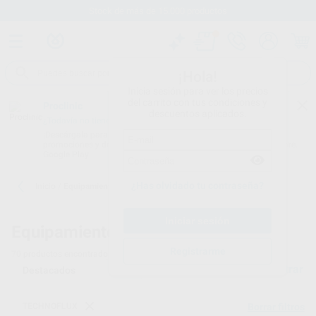
Stock de más de 15.000 productos
¡Hola!
Inicia sesión para ver los precios
del carrito con tus condiciones y
Proclinic
descuentos aplicados.
¿Todavía no tienes nuestra App?
¡Descárgala para ser siempre el primero en conocer nuestras
promociones y descuentos! Disponible en Google Play o App Store.
Google Play
¿Has olvidado tu contraseña?
Inicio
/
Equipamiento
Equipamiento dental
Registrarme
70
productos encontrados
Filtrar
TECHNOFLUX
Borrar filtros