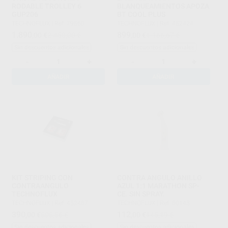
RODABLE TROLLEY 6
BLANQUEAMIENTOS APOZA
GUP206
BT COOL PLUS
TECHNOFLUX
|
Ref. 79560
TECHNOFLUX
|
Ref. 452424
1.890
899
,00
€
2.450,00 €
,00
€
1.166,67 €
Sin descuentos adicionales
Sin descuentos adicionales
-
+
-
+
AÑADIR
AÑADIR
KIT STRIPING CON
CONTRA ANGULO ANILLO
CONTRAANGULO
AZUL 1:1 MARATHON SP-
TECHNOFLUX
CE. SIN SPRAY.
TECHNOFLUX
|
Ref. 452487
TECHNOFLUX
|
Ref. 80143
390
112
,00
€
505,56 €
,00
€
145,19 €
Sin descuentos adicionales
Sin descuentos adicionales