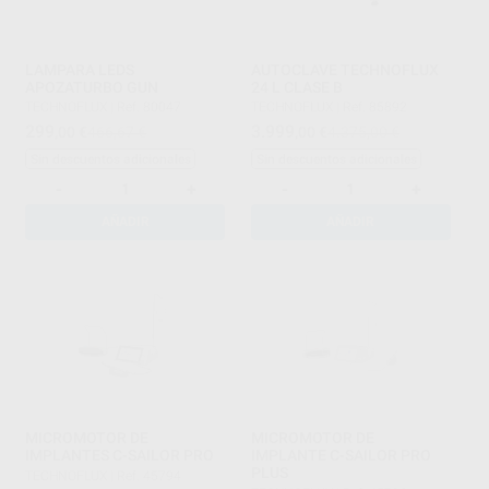
LAMPARA LEDS
AUTOCLAVE TECHNOFLUX
APOZATURBO GUN
24 L CLASE B
TECHNOFLUX
|
Ref. 80047
TECHNOFLUX
|
Ref. 85892
299
3.999
,00
€
466,67 €
,00
€
4.375,00 €
Sin descuentos adicionales
Sin descuentos adicionales
-
+
-
+
AÑADIR
AÑADIR
MICROMOTOR DE
MICROMOTOR DE
IMPLANTES C-SAILOR PRO
IMPLANTE C-SAILOR PRO
PLUS
TECHNOFLUX
|
Ref. 45794