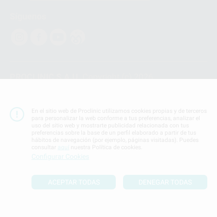
Síguenos
PROCLINIC S.A.U.
Copyright (c) 2026
Aviso legal
Teléfono:
900 393 939
En el sitio web de Proclinic utilizamos cookies propias y de terceros
E-mail de contacto:
proclinic@proclinic.es
para personalizar la web conforme a tus preferencias, analizar el
uso del sitio web y mostrarte publicidad relacionada con tus
preferencias sobre la base de un perfil elaborado a partir de tus
Condiciones Generales de Contratación
y
Política
hábitos de navegación (por ejemplo, páginas visitadas). Puedes
de privacidad
consultar
aquí
nuestra Política de cookies.
Información Corporativa
Configurar Cookies
Política de Cookies
ACEPTAR TODAS
DENEGAR TODAS
SUBIR