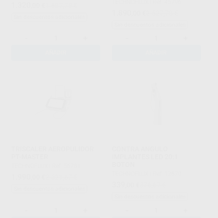
TECHNOFLUX
|
Ref. 45796
1.320
,00
€
1.687,78 €
1.890
,00
€
2.527,78 €
Sin descuentos adicionales
Sin descuentos adicionales
-
+
-
+
AÑADIR
AÑADIR
TRISCALER AEROPULIDOR
CONTRA ANGULO
PT-MASTER
IMPLANTES LED 20:1
BOTON
TECHNOFLUX
|
Ref. 56781
TECHNOFLUX
|
Ref. 12670
1.990
,00
€
2.321,67 €
339
,00
€
376,67 €
Sin descuentos adicionales
Sin descuentos adicionales
-
+
-
+