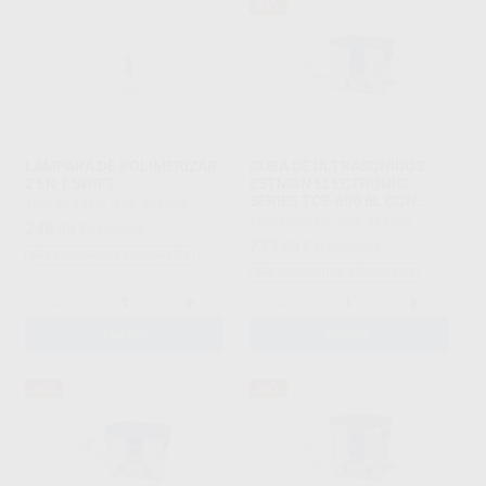
38%
LÁMPARA DE POLIMERIZAR
CUBA DE ULTRASONIDOS
2 EN 1 SWIFT
ESTMON ELECTRONIC
SERIES TCE-600 6L CON
TECHNOFLUX
|
Ref. 452504
CESTA
TECHNOFLUX
|
Ref. 452505
248
,00
€
310,00 €
733
,50
€
1.182,22 €
Sin descuentos adicionales
Sin descuentos adicionales
-
+
-
+
AÑADIR
AÑADIR
36%
36%