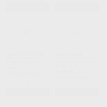
-
+
-
+
AÑADIR
AÑADIR
FIBRA OPTICA LAMPARA
CESTA DE ACERO
LED CV-215 Y CV-218
INOXIDABLE PARA LA CUBA
MODELO LIMOM9015 DE 3L
TECHNOFLUX
|
Ref. 80039
.
TECHNOFLUX
|
Ref. 80025
18
,05
€
23,39 €
23
,10
€
29,94 €
Sin descuentos adicionales
Sin descuentos adicionales
-
+
-
+
AÑADIR
AÑADIR