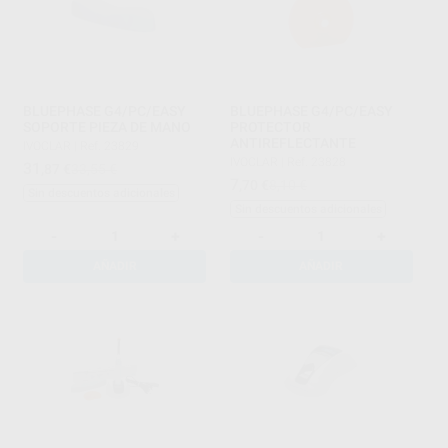
BLUEPHASE G4/PC/EASY
BLUEPHASE G4/PC/EASY
SOPORTE PIEZA DE MANO
PROTECTOR
ANTIREFLECTANTE
IVOCLAR
|
Ref. 23829
IVOCLAR
|
Ref. 23828
31
,87
€
33,55 €
7
,70
€
8,10 €
Sin descuentos adicionales
Sin descuentos adicionales
-
+
-
+
AÑADIR
AÑADIR