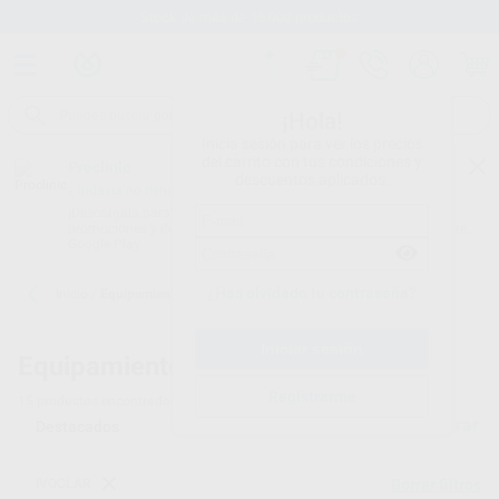
Stock de más de 15.000 productos
¡Hola!
Inicia sesión para ver los precios
del carrito con tus condiciones y
Proclinic
descuentos aplicados.
¿Todavía no tienes nuestra App?
¡Descárgala para ser siempre el primero en conocer nuestras
promociones y descuentos! Disponible en Google Play o App Store.
Google Play
¿Has olvidado tu contraseña?
Inicio
/
Equipamiento
Equipamiento dental
Registrarme
15
productos encontrados
Filtrar
IVOCLAR
Borrar filtros