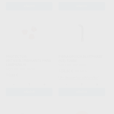
AÑADIR
AÑADIR
PROTECTOR
FIBRA OPTICA BLUEPHASE
ANTIDESLUMBRANTE PARA
(G2) 10MM
LÁMPARA IV
IVOCLAR
|
Ref. 5968
IVOCLAR
|
Ref. 45235
158
,50
€
166,84 €
10
,88
€
Sin descuentos adicionales
-
+
-
+
AÑADIR
AÑADIR