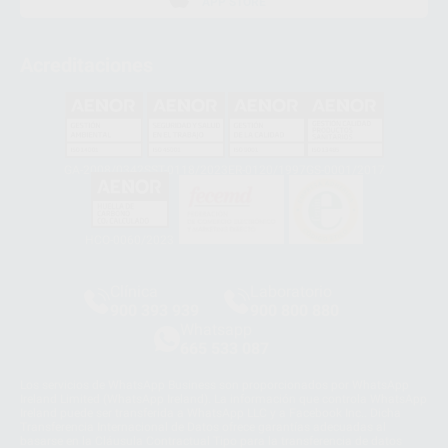
APP STORE
Acreditaciones
GA-2008/0342
SST-0118/2023
ER-0120/1997
GS-0001/2017
HCO-0060/2023
Clínica
Laboratorio
900 393 939
900 800 880
Whatsapp
665 533 087
Los servicios de WhatsApp Business son proporcionados por WhatsApp
Ireland Limited (WhatsApp Ireland). La información que controla WhatsApp
Ireland puede ser transferida a WhatsApp LLC y a Facebook Inc.. Dicha
Transferencia Internacional de Datos ofrece garantías adecuadas al
basarse en la Cláusula Contractual Tipo para la transferencia de datos