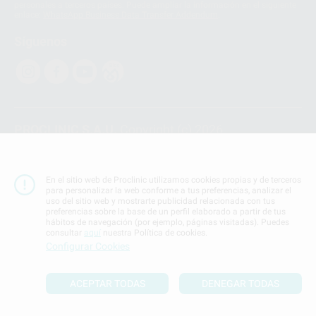
personales a terceros países. Puede ampliar la información en el siguiente
enlace:
WhatsApp Business Data Transfer Addendum
.
Síguenos
PROCLINIC S.A.U.
Copyright (c) 2026
Aviso legal
Teléfono:
900 393 939
En el sitio web de Proclinic utilizamos cookies propias y de terceros
E-mail de contacto:
proclinic@proclinic.es
para personalizar la web conforme a tus preferencias, analizar el
uso del sitio web y mostrarte publicidad relacionada con tus
preferencias sobre la base de un perfil elaborado a partir de tus
Condiciones Generales de Contratación
y
Política
hábitos de navegación (por ejemplo, páginas visitadas). Puedes
de privacidad
consultar
aquí
nuestra Política de cookies.
Información Corporativa
Configurar Cookies
Política de Cookies
ACEPTAR TODAS
DENEGAR TODAS
SUBIR