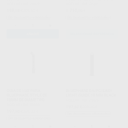
IVOCLAR
|
Ref. 23827
IVOCLAR
|
Ref. Grupo
198
1.710
,08
€
208,50 €
,00
€
Sin descuentos adicionales
Sin descuentos adicionales
-
+
AÑADIR
SELECCIONAR REFERENCIA
GUIA DE LUZ PARA
BLUEPHASE G4/PC/EASY
BLUEPHASE STYLE DE
LIGHT GUIDE 10 MM BLACK
10MM DE DIAMETRO
IVOCLAR
|
Ref. 23825
IVOCLAR
|
Ref. 89693
197
,60
€
208,00 €
197
,60
€
208,00 €
Sin descuentos adicionales
Sin descuentos adicionales
-
+
-
+