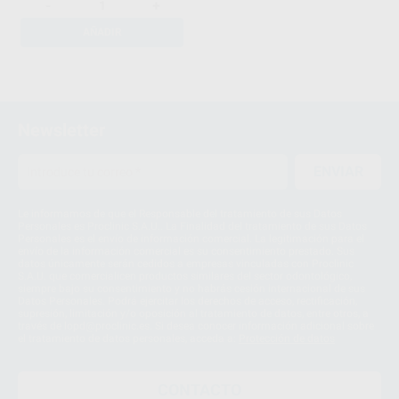
-
+
AÑADIR
1
Newsletter
ENVIAR
Le informamos de que el Responsable del tratamiento de sus Datos
Personales es Proclinic S.A.U.. La Finalidad del tratamiento de sus Datos
Personales es el envío de información comercial. La legitimación para el
envío de la información comercial es su consentimiento prestado. Sus
datos únicamente serán cedidos a empresas vinculadas con Proclinic
S.A.U. que comercialicen productos similares del sector odontológico,
siempre bajo su consentimiento y no habrás cesión internacional de sus
Datos Personales. Podrá ejercitar los derechos de acceso, rectificación,
supresión, limitación y/o oposición al tratamiento de datos, entre otros, a
través de lopd@proclinic.es. Si desea conocer información adicional sobre
el tratamiento de datos personales, acceda a:
Protección de datos
CONTACTO