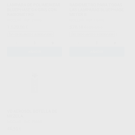
LAMPARA DE POLIMERIZAR
RADIOMETRO PARA TODAS
BLUEPHASE G4 GRIS CON
LAS LAMPARAS BLUEPHASE
RADIOMETRO
METER II
IVOCLAR
|
Ref. 23846
IVOCLAR
|
Ref. 18796
1.520
576
,00
€
,18
€
606,50 €
Sin descuentos adicionales
Sin descuentos adicionales
-
+
-
+
AÑADIR
AÑADIR
VD AEROSOL BOTELLA DE
MEZCLA
IVOCLAR
|
Ref. 75658
46
,55
€