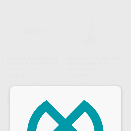
LAMPARA DE POLIMERIZAR
LAMPARA DE POLIMERIZAR
BLUEPHASE POWER CURE
BLUEPHASE G4 GRIS
IVOCLAR
|
Ref. 23844
IVOCLAR
|
Ref. 23822
1.710
1.099
,00
€
,00
€
1.325,00 €
Sin descuentos adicionales
Sin descuentos adicionales
×
-
+
-
+
AÑADIR
AÑADIR