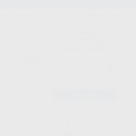
Stock de más de 15.000 productos
¡Hola!
Inicia sesión para ver los precios
del carrito con tus condiciones y
Proclinic
descuentos aplicados.
¿Todavía no tienes nuestra App?
¡Descárgala para ser siempre el primero en conocer nuestras
promociones y descuentos! Disponible en Google Play o App Store.
Google Play
Inicio
/
Clínica
/
Endodoncia
/
Gates
/
ENSANCHADORES GATES CONTRA-
¿Has olvidado tu contraseña?
ÁNGULO MODELO G180A CORTOS 11 MM
Registrarme