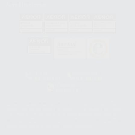
Acreditaciones
GA-2008/0342
SST-0118/2023
ER-0120/1997
GS-0001/2017
HCO-0060/2023
Clínica
Laboratorio
900 393 939
900 800 880
Whatsapp
665 533 087
Los servicios de WhatsApp Business son proporcionados por WhatsApp
Ireland Limited (WhatsApp Ireland). La información que controla WhatsApp
Ireland puede ser transferida a WhatsApp LLC y a Facebook Inc.. Dicha
Transferencia Internacional de Datos ofrece garantías adecuadas al
basarse en la Cláusula Contractual Tipo para la transferencia de datos
personales a terceros países. Puede ampliar la información en el siguiente
enlace:
WhatsApp Business Data Transfer Addendum
.