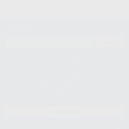
Instrucciones de uso
Newsletter
ENVIAR
Le informamos de que el Responsable del tratamiento de sus Datos
Personales es Proclinic S.A.U.. La Finalidad del tratamiento de sus Datos
Personales es el envío de información comercial. La legitimación para el
envío de la información comercial es su consentimiento prestado. Sus
datos únicamente serán cedidos a empresas vinculadas con Proclinic
S.A.U. que comercialicen productos similares del sector odontológico,
siempre bajo su consentimiento y no habrás cesión internacional de sus
Datos Personales. Podrá ejercitar los derechos de acceso, rectificación,
supresión, limitación y/o oposición al tratamiento de datos, entre otros, a
través de lopd@proclinic.es. Si desea conocer información adicional sobre
el tratamiento de datos personales, acceda a:
Protección de datos
CONTACTO