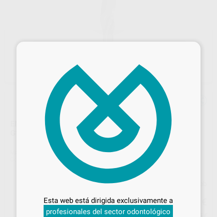
×
ENSANCHADORES GATES CONTRA-ÁNGULO MODELO
G180A CORTOS 11 MM
Marca
KOMET
Contenido
6 unidades
Desbloquea todas tus ventajas
Precio web
Inicia sesión
para disfrutar de todos
43
Esta web está dirigida exclusivamente a
,18
€
45,45 €
tus
descuentos y condiciones
profesionales del sector odontológico
especiales
Precio con IVA incluido 52,25 €