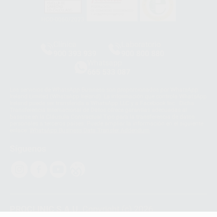
HCO-0060/2023
Clínica
Laboratorio
900 393 939
900 800 880
Whatsapp
665 533 087
Los servicios de WhatsApp Business son proporcionados por WhatsApp
Ireland Limited (WhatsApp Ireland). La información que controla WhatsApp
Ireland puede ser transferida a WhatsApp LLC y a Facebook Inc.. Dicha
Transferencia Internacional de Datos ofrece garantías adecuadas al
basarse en la Cláusula Contractual Tipo para la transferencia de datos
personales a terceros países. Puede ampliar la información en el siguiente
enlace:
WhatsApp Business Data Transfer Addendum
.
Síguenos
PROCLINIC S.A.U.
Copyright (c) 2026