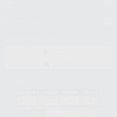
Conócenos
Guía de compra
Descarga nuestra App
DISPONIBLE EN
GOOGLE PLAY
DISPONIBLE EN
APP STORE
Acreditaciones
GA-2008/0342
SST-0118/2023
ER-0120/1997
GS-0001/2017