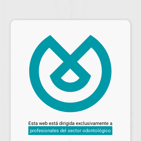
×
ENSANCHADOR CONTRA-ÁNGULO
Marca
DENTSPLY MAILLEFER
Contenido
6 unidades
Desbloquea todas tus ventajas
Precio web
Inicia sesión
para disfrutar de todos
28
Esta web está dirigida exclusivamente a
,40
€
29,89 €
tus
descuentos y condiciones
profesionales del sector odontológico
especiales
Precio con IVA incluido 34,36 €