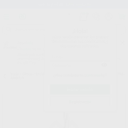
Stock de más de 15.000 productos
¡Hola!
Inicia sesión para ver los precios
del carrito con tus condiciones y
Proclinic
descuentos aplicados.
¿Todavía no tienes nuestra App?
¡Descárgala para ser siempre el primero en conocer nuestras
promociones y descuentos! Disponible en Google Play o App Store.
Google Play
Inicio
/
Clínica
/
Endodoncia
/
Ensanchadores
/
ENSANCHADOR CONTRA-
¿Has olvidado tu contraseña?
ÁNGULO
Registrarme