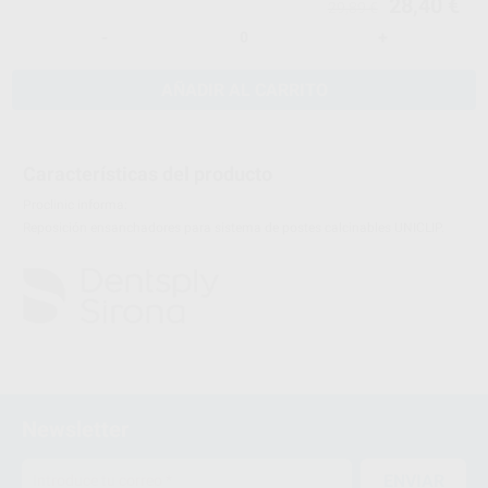
28,40 €
29,89 €
-
+
AÑADIR AL CARRITO
Características del producto
Proclinic informa:
Reposición ensanchadores para sistema de postes calcinables UNICLIP.
Newsletter
ENVIAR