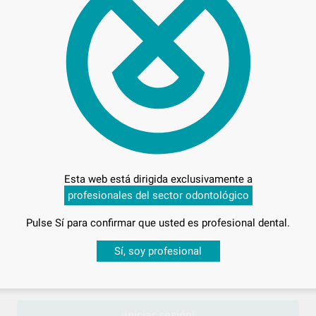
63,
Preci
Entrega en 24h
Esta web está dirigida exclusivamente a
profesionales del sector odontológico
Pulse Sí para confirmar que usted es profesional dental.
Desbloquea todas tus ventajas
Sí, soy profesional
sesión
para disfrutar de todos tus
descuentos y condiciones esp
¡Iniciar sesión!