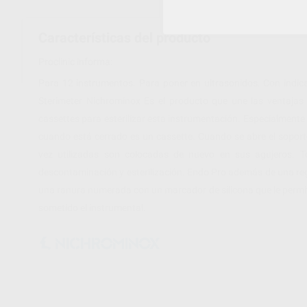
Características del producto
Proclinic informa:
Para 12 instrumentos. Para poner en ultrasonidos. Con indica
Sterimeter Nichrominox Es el producto que une las ventajas
cassettes para esterilizar esta instrumentación. Especialmente
cuando está cerrado es un cassette. Cuando se abre el soport
vez utilizadas son colocadas de nuevo en sus agujeros. Tot
descontaminación y esterilización. Endo Pro además de una regl
una ranura numerada con un marcador de silicona que le permitir
sometido el instrumental.