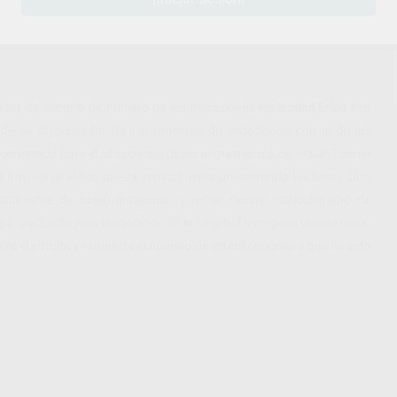
dor de silicona de número de esterilizaciones realizadas.Endo Pro
 de un dispensador de instrumentos de endodoncia con la de los
 concebido para el almacenaje de los instrumentos de Niquel-Titanio
e interno de teflón queda verticalmente presentando las limas. Una
almente de acero inoxidable y teflón resiste cualquier tipo de
a graduada para la medición de la longitud incorpora el sterimeter:
á controlar y visualizar el número de esterilizaciones a que ha sido