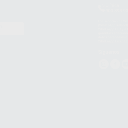
Clínica
900 393 9
Los servicios de W
(WhatsApp Ireland)
EN
WhatsApp LLC y a F
E
garantías adecuadas
datos personales a 
WhatsApp Busines
Síguenos