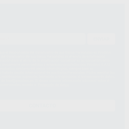
ENVIAR
ue el Responsable del tratamiento de sus Datos Personales es Proclinic
d del tratamiento de sus Datos Personales es el envío de información
imación para el envío de la información comercial es su consentimiento
s únicamente serán cedidos a empresas vinculadas con Proclinic S.A.U.
roductos similares del sector odontológico, siempre bajo su
 habrás cesión internacional de sus Datos Personales. Podrá ejercitar los
 rectificación, supresión, limitación y/o oposición al tratamiento de datos,
és de lopd@proclinic.es. Si desea conocer información adicional sobre el
os personales, acceda a:
Protección de datos
CONTACTO