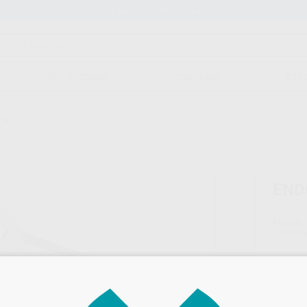
Stock de más de 15.000 productos
ORTODONCIA
CAD/CAM
EST
 12
END
Marca
Conteni