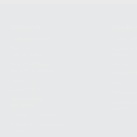
Conócenos
Guía de 
¿Quiénes somos?
Cómo com
Nuestros
Seguimien
compromisos
pedido
Responsabilidad
Devolucio
Social Corporativa
Métodos d
Canal ético
Envío
Código ético
Símbolos 
Sostenibilidad
Compra rá
energética
dientes
Trabaja con nosotros
Preguntas Frecuentes
(FAQ)