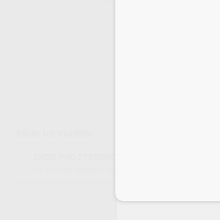
Envíos gratuitos desde 110€
Elige un modelo
ENDO PRO STERIMETER 12
6365
PN182360
Ref. Proclinic
Ref. fabricante
Inicia 