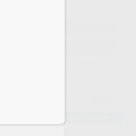
,32
€
50 €
o con IVA incluido 72,99 €
ELEGIR CANTIDAD
15 días para cambiar de opinión salvo anestesias
63,50 €
-
+
60,32 €
AÑADIR AL CARRITO
eciales