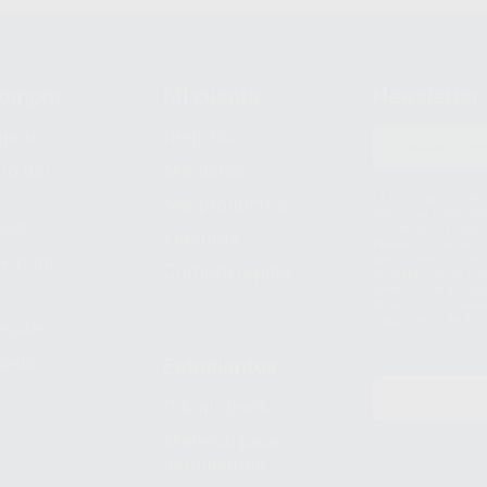
compra
Mi cuenta
Newsletter
prar
Registro
to del
Mis listas
Le informamos de q
Mis productos
S.A.U.. La Finalida
nes
comercial. La legit
Facturas
prestado. Sus dato
e pago
que comercialicen p
Compra rápida
consentimiento y no
derechos de acceso,
entre otros, a trav
tratamiento de dat
legales
pida
Estudiantes
Odontobook
Material para
estudiantes