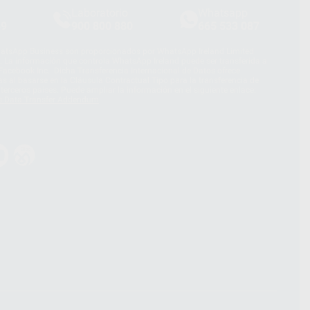
Laboratorio
Whatsapp
39
900 800 880
665 533 087
hatsApp Business son proporcionados por WhatsApp Ireland Limited
. La información que controla WhatsApp Ireland puede ser transferida a
acebook Inc.. Dicha Transferencia Internacional de Datos ofrece
 al basarse en la Cláusula Contractual Tipo para la transferencia de
terceros países. Puede ampliar la información en el siguiente enlace:
s Data Transfer Addendum
.