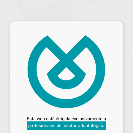
×
ENDO PRO STERIMATER 8
Marca
NICHROMINOX
Contenido
1 unidad
Ref. Proclinic
6364
Ref. fabricante
PN182350
Desbloquea todas tus ventajas
Precio web
Inicia sesión
para disfrutar de todos
54
Esta web está dirigida exclusivamente a
tus
descuentos y condiciones
,55
€
57,42 €
profesionales del sector odontológico
especiales
Precio con IVA incluido 66,01 €