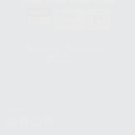
GA-2008/0342
SST-0118/2023
ER-0120/1997
GS-0001/2017
HCO-0060/2023
Clínica
Laboratorio
900 393 939
900 800 880
Whatsapp
665 533 087
Los servicios de WhatsApp Business son proporcionados por WhatsApp
Ireland Limited (WhatsApp Ireland). La información que controla WhatsApp
Ireland puede ser transferida a WhatsApp LLC y a Facebook Inc.. Dicha
Transferencia Internacional de Datos ofrece garantías adecuadas al
basarse en la Cláusula Contractual Tipo para la transferencia de datos
personales a terceros países. Puede ampliar la información en el siguiente
enlace:
WhatsApp Business Data Transfer Addendum
.
Síguenos