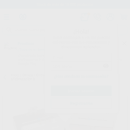
Stock de más de 15.000 productos
¡Hola!
Inicia sesión para ver los precios
del carrito con tus condiciones y
Proclinic
descuentos aplicados.
¿Todavía no tienes nuestra App?
¡Descárgala para ser siempre el primero en conocer nuestras
promociones y descuentos! Disponible en Google Play o App Store.
Google Play
Inicio
/
Clínica
/
Endodoncia
/
Cajas de endodoncia
/
ENDO PRO
¿Has olvidado tu contraseña?
STERIMATER 8
Registrarme