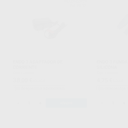
WOODPECKER
Ref. 90721
ENDO 3 ADAPTADOR DE
ENDO 3 FUNDA
CORRIENTE
SILICONA
Caja 1 unidad
Caja 1 unidad
38
4
,00
€
,75
€
40,00 €
5,00 €
Sin descuentos adicionales
Sin descuentos 
-
+
-
+
AÑADIR