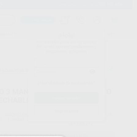
900 393 939
Envíos gratuitos desde 110€
Llama GRATIS a Clínica
Carrito mágico
UDIANTES
FOLLETOS
FORMACIONES
¡Hola!
Inicia sesión para ver los precios
del carrito con tus condiciones y
descuentos aplicados.
escuentos adicionales
¿Has olvidado tu contraseña?
O 3 MANGUITO DE AISLAMIENTO
ECHABLE
Registrarme
WOODPECKER
Ref. Proclinic
90723
do
1 unidad
Ref. fabricante
14.12.03.010
9,50 €
Comprando
1 unidad
te ahorras el
5%