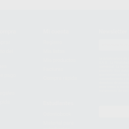
compra
Mi cuenta
Newsletter
prar
Registro
to del
Mis listas
Le informamos de q
Mis productos
S.A.U.. La Finalida
nes
comercial. La legit
Facturas
prestado. Sus dato
e pago
que comercialicen p
Compra rápida
consentimiento y no
derechos de acceso,
entre otros, a trav
tratamiento de dat
legales
pida
Estudiantes
Odontobook
Material para
estudiantes