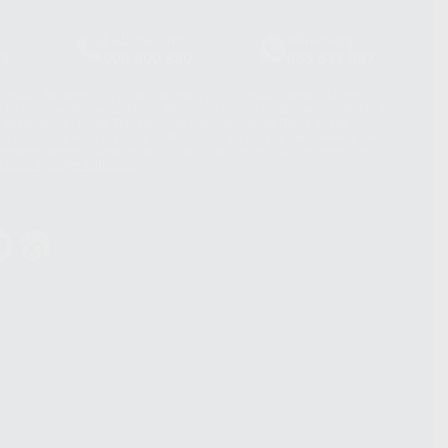
Laboratorio
Whatsapp
39
900 800 880
665 533 087
hatsApp Business son proporcionados por WhatsApp Ireland Limited
. La información que controla WhatsApp Ireland puede ser transferida a
acebook Inc.. Dicha Transferencia Internacional de Datos ofrece
 al basarse en la Cláusula Contractual Tipo para la transferencia de
terceros países. Puede ampliar la información en el siguiente enlace:
s Data Transfer Addendum
.