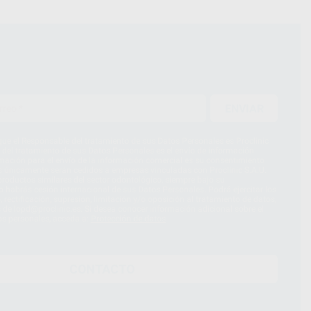
ENVIAR
ue el Responsable del tratamiento de sus Datos Personales es Proclinic
d del tratamiento de sus Datos Personales es el envío de información
imación para el envío de la información comercial es su consentimiento
s únicamente serán cedidos a empresas vinculadas con Proclinic S.A.U.
roductos similares del sector odontológico, siempre bajo su
 habrás cesión internacional de sus Datos Personales. Podrá ejercitar los
 rectificación, supresión, limitación y/o oposición al tratamiento de datos,
és de lopd@proclinic.es. Si desea conocer información adicional sobre el
os personales, acceda a:
Protección de datos
CONTACTO