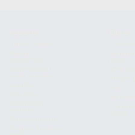
Conócenos
Guía de 
¿Quiénes somos?
Cómo com
Nuestros
Seguimien
compromisos
pedido
Responsabilidad
Devolucio
Social Corporativa
Métodos d
Canal ético
Envío
Código ético
Símbolos 
Sostenibilidad
Compra rá
energética
dientes
Trabaja con nosotros
Preguntas Frecuentes
(FAQ)