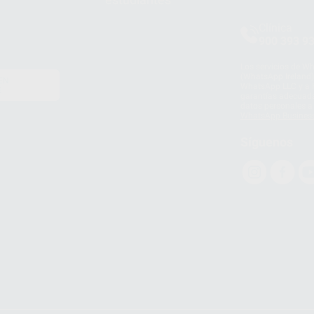
Clínica
900 393 9
Los servicios de W
(WhatsApp Ireland)
EN
WhatsApp LLC y a F
E
garantías adecuadas
datos personales a 
WhatsApp Busines
Síguenos