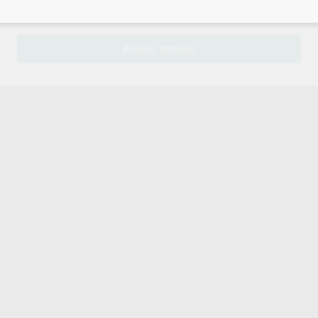
sesión
para disfrutar de todos tus
descuentos y condiciones esp
¡Iniciar sesión!