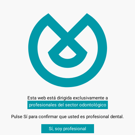
10,
Precio c
Entrega en 24h
Esta web está dirigida exclusivamente a
profesionales del sector odontológico
Pulse Sí para confirmar que usted es profesional dental.
Desbloquea todas tus ventajas
ABLE
Sí, soy profesional