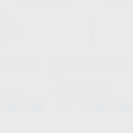
WOODPECKER
WOODPECKER
53%
Ref. 90722
Ref. 90729
 PROTECTORA DE
ENDOACTIVADOR ULTRASONICO
DE CANALES RADICULARES ENDO
3
Caja Este producto se compone de:
Unidad principal, Base de carga, Puntas, E96*2,
422
,92
€
900,00 €
E99*2, E70*2, E71*10, E72*10, Llave Endo,
adicionales
Adaptador de corriente de 5V, Funda aislante
Sin descuentos adicionales
desechable, Cubierta de silicona protectora
Nota: El manguito de aislamiento es de un solo
uso, no lo reutilice.
-
+
AÑADIR
AÑADIR