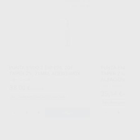
WOODPECKER
Ref. 90730
PUNTA ENDO 3 TIP E96. 20#.
PUNTA ENDO 3 TI
TAPER 2%, 21MM, ACERO INOX
TAPER 2%, 18,5
ALEACIÓN.
Caja 1 unidad
Caja 1 unidad
38
,00
€
40,00 €
39
,14
€
40,00 €
Sin descuentos adicionales
Sin descuentos adi
-
+
-
+
AÑADIR