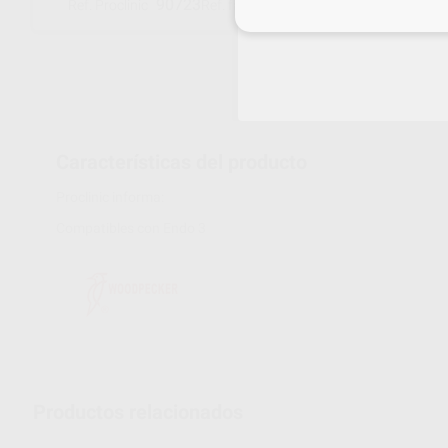
90723
14.12.03.010
Ref. Proclinic
Ref. fabricante
Inicia 
Características del producto
Proclinic informa:
Compatibles con Endo 3
Productos relacionados