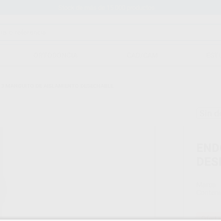
Stock de más de 15.000 productos
ORTODONCIA
CAD/CAM
EST
 3 MANGUITO DE AISLAMIENTO DESECHABLE
Sin d
END
DES
Marca
Conteni
Oferta