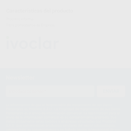
Características del producto
Proclinic informa:
Fibra portaobjetos de Empress.
Newsletter
ENVIAR
Le informamos de que el Responsable del tratamiento de sus Datos
Personales es Proclinic S.A.U.. La Finalidad del tratamiento de sus Datos
Personales es el envío de información comercial. La legitimación para el
envío de la información comercial es su consentimiento prestado. Sus
datos únicamente serán cedidos a empresas vinculadas con Proclinic
S.A.U. que comercialicen productos similares del sector odontológico,
siempre bajo su consentimiento y no habrás cesión internacional de sus