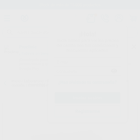
Stock de más de 15.000 productos
¡Hola!
Inicia sesión para ver los precios
del carrito con tus condiciones y
Proclinic
descuentos aplicados.
¿Todavía no tienes nuestra App?
¡Descárgala para ser siempre el primero en conocer nuestras
promociones y descuentos! Disponible en Google Play o App Store.
Google Play
Inicio
/
Laboratorio
/
Ceramicas
/
Bandejas refractarias y soportes de
¿Has olvidado tu contraseña?
cocción
/
EMPRESS FIBRA PORTAOBJETOS
Registrarme