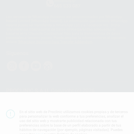
Whatsapp
665 533 087
Los servicios de WhatsApp Business son proporcionados por WhatsApp
Ireland Limited (WhatsApp Ireland). La información que controla WhatsApp
Ireland puede ser transferida a WhatsApp LLC y a Facebook Inc.. Dicha
Transferencia Internacional de Datos ofrece garantías adecuadas al
basarse en la Cláusula Contractual Tipo para la transferencia de datos
personales a terceros países. Puede ampliar la información en el siguiente
enlace:
WhatsApp Business Data Transfer Addendum
.
Síguenos
PROCLINIC S.A.U.
Copyright (c) 2026
Aviso legal
Teléfono:
900 393 939
En el sitio web de Proclinic utilizamos cookies propias y de terceros
E-mail de contacto:
proclinic@proclinic.es
para personalizar la web conforme a tus preferencias, analizar el
uso del sitio web y mostrarte publicidad relacionada con tus
preferencias sobre la base de un perfil elaborado a partir de tus
Condiciones Generales de Contratación
y
Política
hábitos de navegación (por ejemplo, páginas visitadas). Puedes
de privacidad