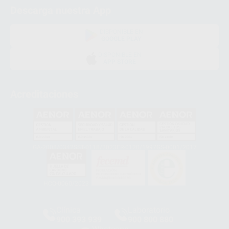
Descarga nuestra App
DISPONIBLE EN
GOOGLE PLAY
DISPONIBLE EN
APP STORE
Acreditaciones
GA-2008/0342
SST-0118/2023
ER-0120/1997
GS-0001/2017
HCO-0060/2023
Clínica
Laboratorio
900 393 939
900 800 880