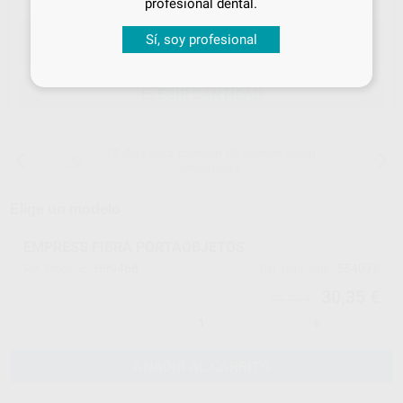
profesional dental.
Sí, soy profesional
ELEGIR CANTIDAD
15 días para cambiar de opinión salvo
anestesias
Elige un modelo
EMPRESS FIBRA PORTAOBJETOS
H99468
554072
Ref. Proclinic
Ref. fabricante
30,35 €
31,95 €
-
+
AÑADIR AL CARRITO