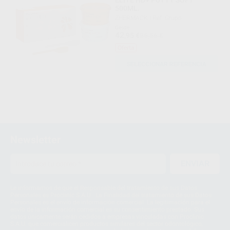
ELITE HD+ PUTTY SOFT
500ML.
ZHERMACK
|
Ref. Grupo
Desde
42
,95
€
85,56 €
Oferta
SELECCIONAR REFERENCIA
Newsletter
ENVIAR
Le informamos de que el Responsable del tratamiento de sus Datos
Personales es Proclinic S.A.U.. La Finalidad del tratamiento de sus Datos
Personales es el envío de información comercial. La legitimación para el
envío de la información comercial es su consentimiento prestado. Sus
datos únicamente serán cedidos a empresas vinculadas con Proclinic
S.A.U. que comercialicen productos similares del sector odontológico,