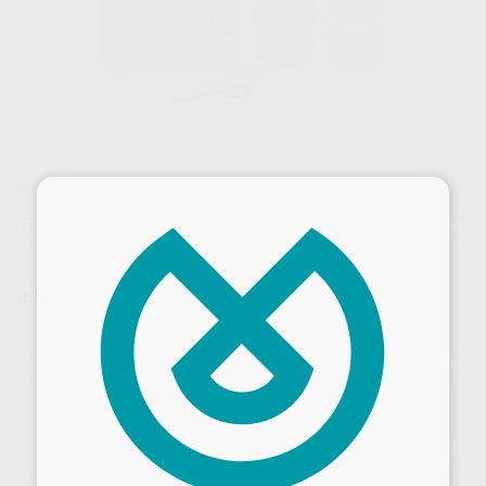
×
Oferta
ELITE HD+ PUTTY SOFT 1800ML.
Marca
ZHERMACK
Contenido
2 unidades de 450 ml (Base) + 2 unidades de 450 ml (Catalizador)
Oferta
307,55 €
Comprando
1 unidad
te ahorras el
10%
Precio web
Desbloquea todas tus ventajas