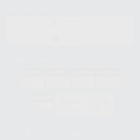
Descarga nuestra App
DISPONIBLE EN
GOOGLE PLAY
DISPONIBLE EN
APP STORE
Acreditaciones
GA-2008/0342
SST-0118/2023
ER-0120/1997
GS-0001/2017
HCO-0060/2023
Clínica
Laboratorio
900 393 939
900 800 880