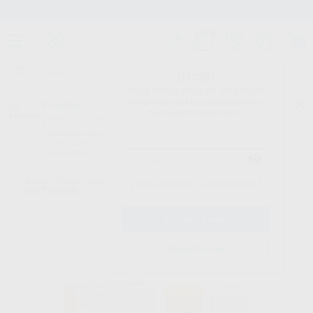
Stock de más de 15.000 productos
¡Hola!
Inicia sesión para ver los precios
del carrito con tus condiciones y
Proclinic
descuentos aplicados.
¿Todavía no tienes nuestra App?
¡Descárgala para ser siempre el primero en conocer nuestras
promociones y descuentos! Disponible en Google Play o App Store.
Google Play
Inicio
/
Clínica
/
Impresión
/
Siliconas de adición
/
ELITE HD+ PUTTY
¿Has olvidado tu contraseña?
SOFT 1800ML.
Registrarme