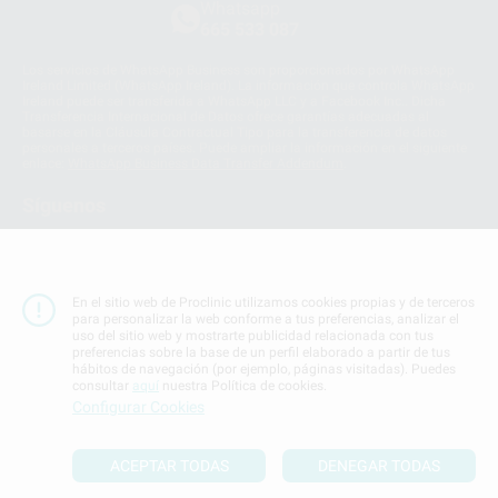
Whatsapp
665 533 087
Los servicios de WhatsApp Business son proporcionados por WhatsApp
Ireland Limited (WhatsApp Ireland). La información que controla WhatsApp
Ireland puede ser transferida a WhatsApp LLC y a Facebook Inc.. Dicha
Transferencia Internacional de Datos ofrece garantías adecuadas al
basarse en la Cláusula Contractual Tipo para la transferencia de datos
personales a terceros países. Puede ampliar la información en el siguiente
enlace:
WhatsApp Business Data Transfer Addendum
.
Síguenos
En el sitio web de Proclinic utilizamos cookies propias y de terceros
para personalizar la web conforme a tus preferencias, analizar el
uso del sitio web y mostrarte publicidad relacionada con tus
PROCLINIC S.A.U.
Copyright (c) 2026
preferencias sobre la base de un perfil elaborado a partir de tus
Aviso legal
hábitos de navegación (por ejemplo, páginas visitadas). Puedes
consultar
aquí
nuestra Política de cookies.
Configurar Cookies
Teléfono:
900 393 939
E-mail de contacto:
proclinic@proclinic.es
ACEPTAR TODAS
DENEGAR TODAS
Condiciones Generales de Contratación
y
Política