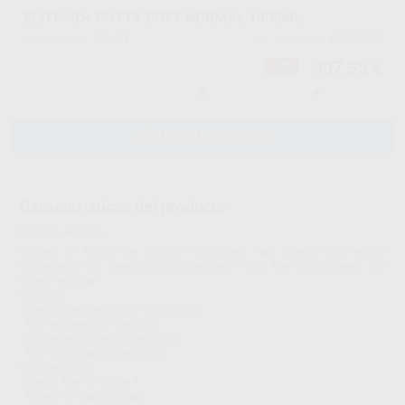
ELITE HD+ PUTTY SOFT NORMAL 1800ML
59457
C203002
Ref. Proclinic
Ref. fabricante
307,55 €
-10%
-
+
AÑADIR AL CARRITO
Características del producto
Proclinic informa:
Silicona de Adición de altísima viscosidad. Para prótesis fija, técnica
aconsejada: dos fases (doble impresión) o una fase (simultánea), con
cubeta estándar.
Ventajas
- Elevada resistencia a la deformación.
- Alta resistencia al desgarro.
- Excelente recuperación elástica.
- Alta estabilidad dimensional.
Características
- Dureza final 60 Shore A.
- Tiempo de trabajo largo.