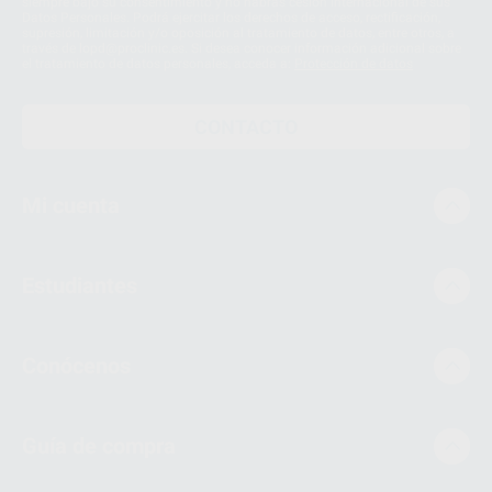
siempre bajo su consentimiento y no habrás cesión internacional de sus
Datos Personales. Podrá ejercitar los derechos de acceso, rectificación,
supresión, limitación y/o oposición al tratamiento de datos, entre otros, a
través de lopd@proclinic.es. Si desea conocer información adicional sobre
el tratamiento de datos personales, acceda a:
Protección de datos
CONTACTO
Mi cuenta
Estudiantes
Conócenos
Guía de compra