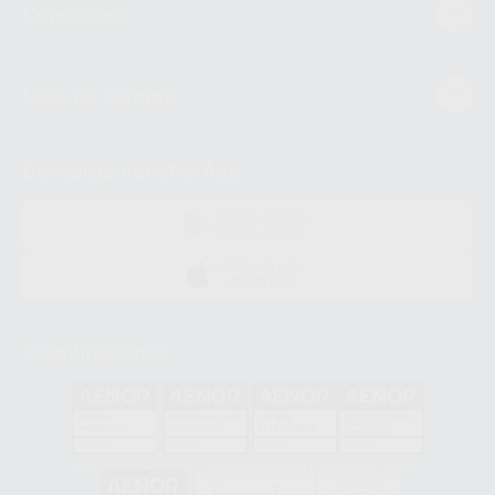
Conócenos
Guía de compra
Descarga nuestra App
DISPONIBLE EN
GOOGLE PLAY
DISPONIBLE EN
APP STORE
Acreditaciones
GA-2008/0342
SST-0118/2023
ER-0120/1997
GS-0001/2017