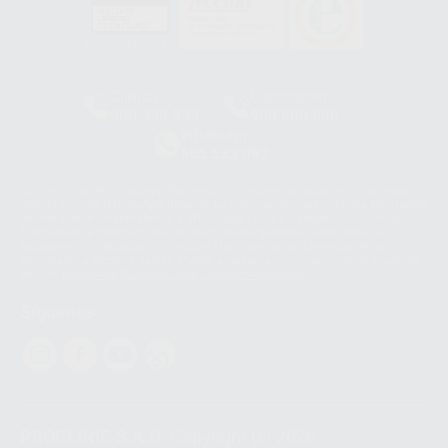
HCO-0060/2023
Clínica
Laboratorio
900 393 939
900 800 880
Whatsapp
665 533 087
Los servicios de WhatsApp Business son proporcionados por WhatsApp
Ireland Limited (WhatsApp Ireland). La información que controla WhatsApp
Ireland puede ser transferida a WhatsApp LLC y a Facebook Inc.. Dicha
Transferencia Internacional de Datos ofrece garantías adecuadas al
basarse en la Cláusula Contractual Tipo para la transferencia de datos
personales a terceros países. Puede ampliar la información en el siguiente
enlace:
WhatsApp Business Data Transfer Addendum
.
Síguenos
PROCLINIC S.A.U.
Copyright (c) 2026