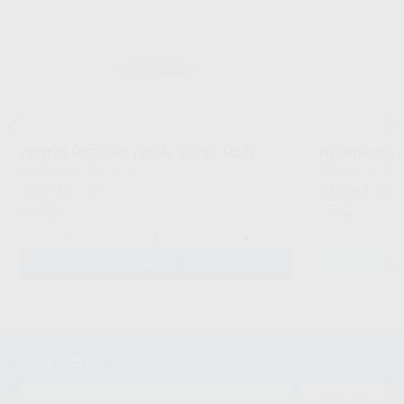
PUNTAS MEZCLAD. DINAM.-ESTAT. MAXI
HYDRORISE M
ZHERMACK
|
Ref. 74076
ZHERMACK
|
Ref
52
233
,21
€
57,71 €
,98
€
258,6
Oferta
Oferta
-
+
AÑADIR
SE
Newsletter
ENVIAR