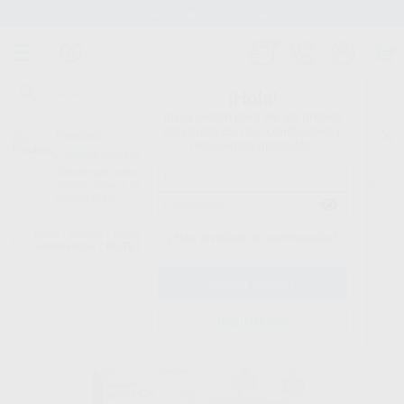
Stock de más de 15.000 productos
¡Hola!
Inicia sesión para ver los precios
del carrito con tus condiciones y
Proclinic
descuentos aplicados.
¿Todavía no tienes nuestra App?
¡Descárgala para ser siempre el primero en conocer nuestras
promociones y descuentos! Disponible en Google Play o App Store.
Google Play
Inicio
/
Clínica
/
Impresión
/
Siliconas de adición para mezcladoras
¿Has olvidado tu contraseña?
automáticas
/
ELITE HD+ MAXI PUTTY SOFT FAST SET
Registrarme