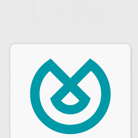
×
Oferta
ELITE HD+ MAXI PUTTY SOFT FAST SET
Marca
ZHERMACK
Contenido
2 cartuchos de 380 ml
Ref. Proclinic
69516
Ref. fabricante
C202360
Oferta
185,79 €
Comprando
1 unidad
te ahorras el
10%
Desbloquea todas tus ventajas
Precio web