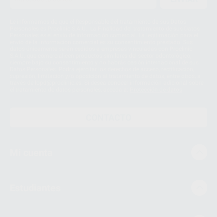
Le informamos de que el Responsable del tratamiento de sus Datos
Personales es Proclinic S.A.U.. La Finalidad del tratamiento de sus Datos
Personales es el envío de información comercial. La legitimación para el
envío de la información comercial es su consentimiento prestado. Sus
datos únicamente serán cedidos a empresas vinculadas con Proclinic
S.A.U. que comercialicen productos similares del sector odontológico,
siempre bajo su consentimiento y no habrás cesión internacional de sus
Datos Personales. Podrá ejercitar los derechos de acceso, rectificación,
supresión, limitación y/o oposición al tratamiento de datos, entre otros, a
través de lopd@proclinic.es. Si desea conocer información adicional sobre
el tratamiento de datos personales, acceda a:
Protección de datos
CONTACTO
Mi cuenta
Estudiantes