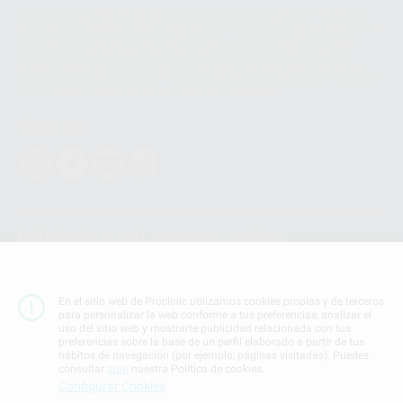
Los servicios de WhatsApp Business son proporcionados por WhatsApp
Ireland Limited (WhatsApp Ireland). La información que controla WhatsApp
Ireland puede ser transferida a WhatsApp LLC y a Facebook Inc.. Dicha
Transferencia Internacional de Datos ofrece garantías adecuadas al
basarse en la Cláusula Contractual Tipo para la transferencia de datos
personales a terceros países. Puede ampliar la información en el siguiente
enlace:
WhatsApp Business Data Transfer Addendum
.
Síguenos
PROCLINIC S.A.U.
Copyright (c) 2026
Aviso legal
Teléfono:
900 393 939
En el sitio web de Proclinic utilizamos cookies propias y de terceros
E-mail de contacto:
proclinic@proclinic.es
para personalizar la web conforme a tus preferencias, analizar el
uso del sitio web y mostrarte publicidad relacionada con tus
preferencias sobre la base de un perfil elaborado a partir de tus
Condiciones Generales de Contratación
y
Política
hábitos de navegación (por ejemplo, páginas visitadas). Puedes
de privacidad
consultar
aquí
nuestra Política de cookies.
Información Corporativa
Configurar Cookies