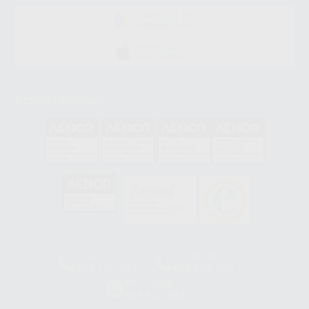
DISPONIBLE EN
GOOGLE PLAY
DISPONIBLE EN
APP STORE
Acreditaciones
GA-2008/0342
SST-0118/2023
ER-0120/1997
GS-0001/2017
HCO-0060/2023
Clínica
Laboratorio
900 393 939
900 800 880
Whatsapp
665 533 087