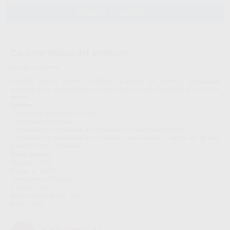
AÑADIR AL CARRITO
Características del producto
Proclinic informa:
Práctico electro vibrador redondo fabricado en aluminio anodizado
especialmente diseñado para la compactación de materiales en el sector
dental.
Detalles:
- Dimensión superficie: Ø 12cm.
- Ventosas adherentes.
- Potenciómetro regulador de vibraciones sin escalonamientos.
- Superficie de trabajo de goma sobre cuerpo metálico, rebaje de 30 mm
para introducir la cubeta.
Datos técnicos:
Tensión: 230 V
Potencia: 120 W
Vibraciones: 3000 p.m
Fusible: 1,5A
Dimensiones: Altura 10cm
Peso: 2,5 kg.