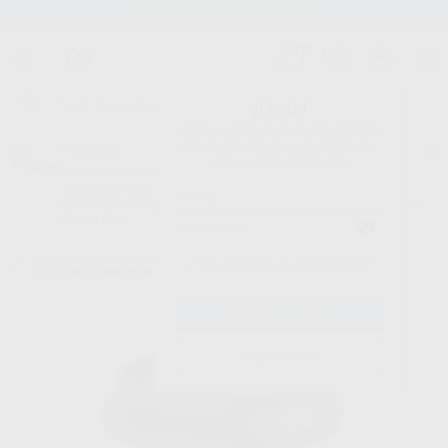
Stock de más de 15.000 productos
¡Hola!
Inicia sesión para ver los precios
del carrito con tus condiciones y
Proclinic
descuentos aplicados.
¿Todavía no tienes nuestra App?
¡Descárgala para ser siempre el primero en conocer nuestras
promociones y descuentos! Disponible en Google Play o App Store.
Google Play
Inicio
/
Equipamiento
/
Estética y restauración
/
Vibradores de yeso
/
¿Has olvidado tu contraseña?
ELECTRO VIBRADOR REDONDO
Registrarme