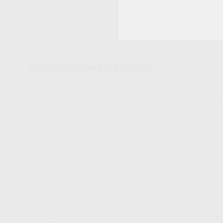
Características del producto
Proclinic informa:
Un nuevo aparato de sólo un arco con una guía para la l
(niños/adultos) cuando practican un deporte.
Especificaciones:
- Sólo un arco
- Guía para la lengua
- Bracket slot superior
- Separación para los tubos bucales y aparatos linguales
Indicaciones: