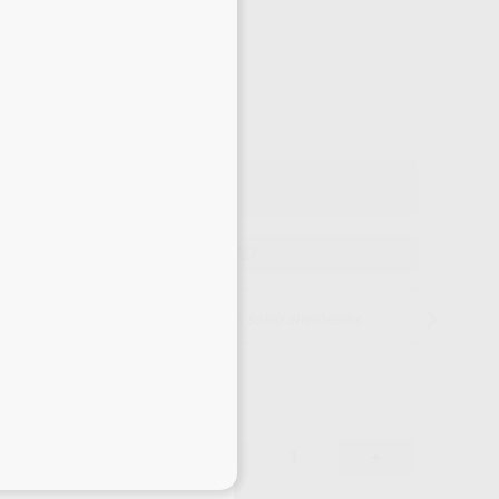
Precio web
-10%
¡Mejor oferta!
66
,37
€
35 €
o con IVA incluido 73,01 €
ELEGIR CANTIDAD
15 días para cambiar de opinión salvo anestesias
66,37 €
-10%
-
+
eciales