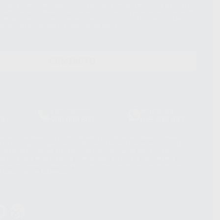
 habrás cesión internacional de sus Datos Personales. Podrá ejercitar los
 rectificación, supresión, limitación y/o oposición al tratamiento de datos,
és de lopd@proclinic.es. Si desea conocer información adicional sobre el
os personales, acceda a:
Protección de datos
CONTACTO
Laboratorio
Whatsapp
39
900 800 880
665 533 087
hatsApp Business son proporcionados por WhatsApp Ireland Limited
. La información que controla WhatsApp Ireland puede ser transferida a
acebook Inc.. Dicha Transferencia Internacional de Datos ofrece
 al basarse en la Cláusula Contractual Tipo para la transferencia de
terceros países. Puede ampliar la información en el siguiente enlace:
s Data Transfer Addendum
.