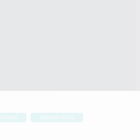
ndiciones Generales de Contratación
y
Política de
ivacidad
formación Corporativa
lítica de Cookies
R TODAS
DENEGAR TODAS
UBIR