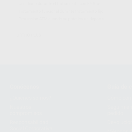
- Uso diario durante el tratamiento con EF Braces
- Tratamiento funcional durante tratamiento fijo
- Protección ATM cuando se práctica un deporte
ORTHO PLUS
Conócenos
Guía de 
¿Quiénes somos?
Cómo com
Nuestros
Seguimien
compromisos
pedido
Responsabilidad
Devolucio
Social Corporativa
Métodos d