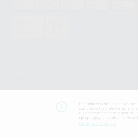
HCO-0060/2023
GA-2008/0342
SST-0118/2023
ER-0120/1997
GS-0001/2017
PROCLINIC S.A.U.
Copyright (c) 2026
Aviso legal
En el sitio web de Proclinic utiliza
conforme a tus preferencias, analiz
tus preferencias sobre la base de u
ejemplo, páginas visitadas). Puede
Configurar Cookies