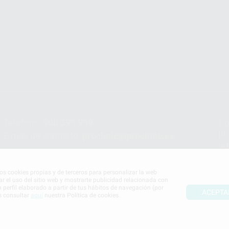
Teléfono:
900 393 939
Co
pr
E-mail de contacto:
proclinic@proclinic.es
In
Po
mos cookies propias y de terceros para personalizar la web
ar el uso del sitio web y mostrarte publicidad relacionada con
n perfil elaborado a partir de tus hábitos de navegación (por
ACEPTA
s consultar
aquí
nuestra Política de cookies.
S