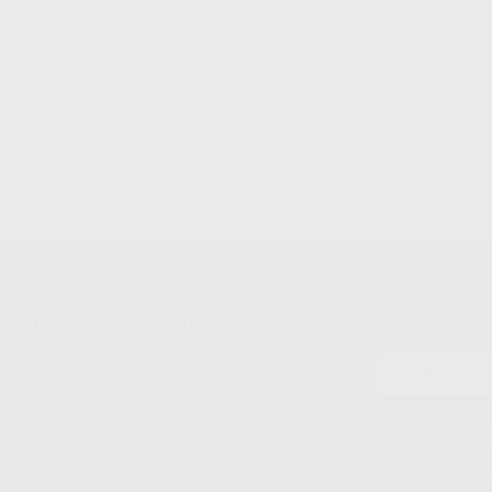
compra
Mi cuenta
Newsletter
prar
Registro
to del
Mis listas
Le informamos de q
Mis productos
S.A.U.. La Finalida
nes
comercial. La legit
Facturas
prestado. Sus dato
e pago
que comercialicen p