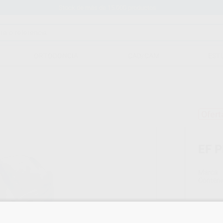
Stock de más de 15.000 productos
ORTODONCIA
CAD/CAM
EST
Ofert
EF 
Marca
Conteni
Oferta