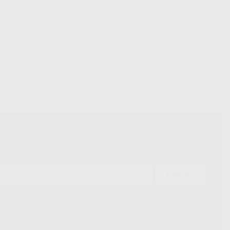
ENVIAR
ue el Responsable del tratamiento de sus Datos Personales es Proclinic
d del tratamiento de sus Datos Personales es el envío de información
imación para el envío de la información comercial es su consentimiento
s únicamente serán cedidos a empresas vinculadas con Proclinic S.A.U.
roductos similares del sector odontológico, siempre bajo su