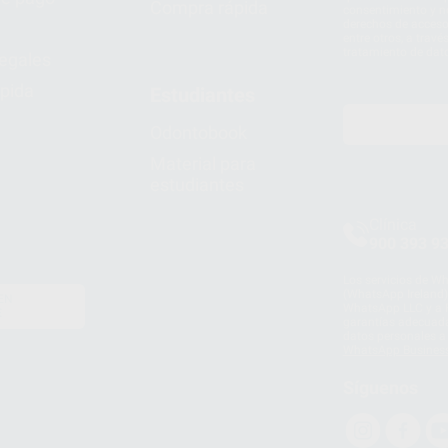
Compra rápida
consentimiento y no
derechos de acceso,
entre otros, a trav
tratamiento de dat
legales
pida
Estudiantes
Odontobook
Material para
estudiantes
Clínica
900 393 9
Los servicios de W
(WhatsApp Ireland)
EN
WhatsApp LLC y a F
E
garantías adecuadas
datos personales a 
WhatsApp Busines
Síguenos