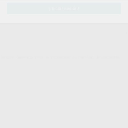
¡Iniciar sesión!
engua, diseñada para la protección de multitud de pacientes