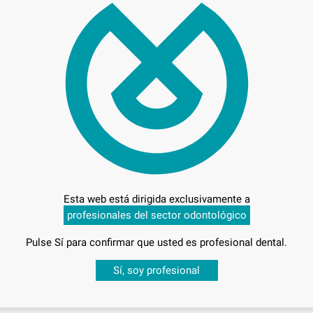
73,
Preci
Esta web está dirigida exclusivamente a
Entrega en 24h
profesionales del sector odontológico
Pulse Sí para confirmar que usted es profesional dental.
Desbloquea todas tus ventajas
Sí, soy profesional
sesión
para disfrutar de todos tus
descuentos y condiciones esp