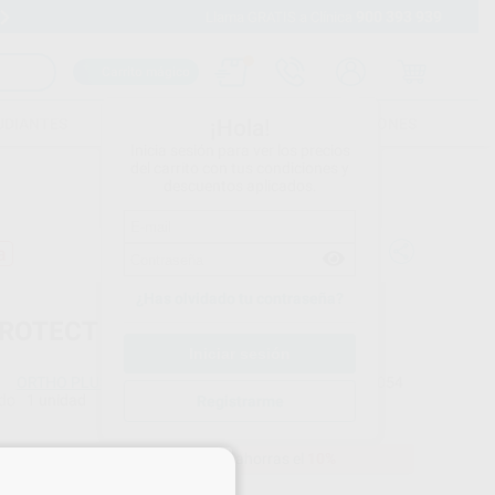
900 393 939
Envíos gratuitos desde 110€
Llama GRATIS a Clínica
Carrito mágico
UDIANTES
FOLLETOS
FORMACIONES
¡Hola!
Inicia sesión para ver los precios
del carrito con tus condiciones y
descuentos aplicados.
a
¿Has olvidado tu contraseña?
PROTECT
ORTHO PLUS
Ref. Proclinic
L7054
do
1 unidad
Ref. fabricante
Registrarme
D590 210
66,37 €
Comprando
1 unidad
te ahorras el
10%
×