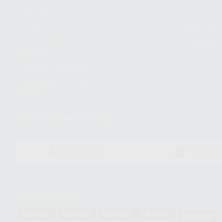
Canal ético
Envío
Código ético
Símbolos 
Sostenibilidad
Compra rá
energética
dientes
Trabaja con nosotros
Preguntas Frecuentes
(FAQ)
Descarga nuestra App
DISPONIBLE EN
DISPONIBLE 
GOOGLE PLAY
APP STOR
Acreditaciones