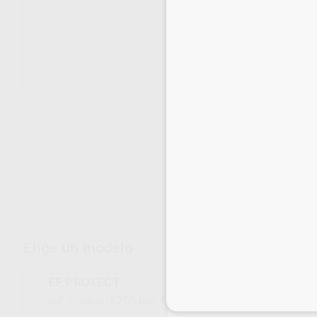
Envíos gratuitos desde 110€
Elige un modelo
EF PROTECT
Inicia 
L7054
D590 210
Ref. Proclinic
Ref. fabricante