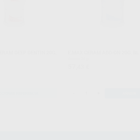
CERAM DEEP DENTIN 20G.
E.MAX CERAM ADD-ON 20G. BL
Envase 20 gr.
57
,43
€
-
+
CCIONAR REFERENCIA
AÑADIR