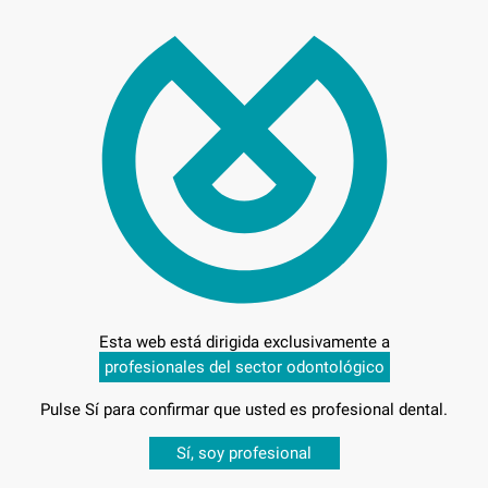
63,
Preci
Entrega en 24h
Esta web está dirigida exclusivamente a
profesionales del sector odontológico
Pulse Sí para confirmar que usted es profesional dental.
Desbloquea todas tus ventajas
Sí, soy profesional