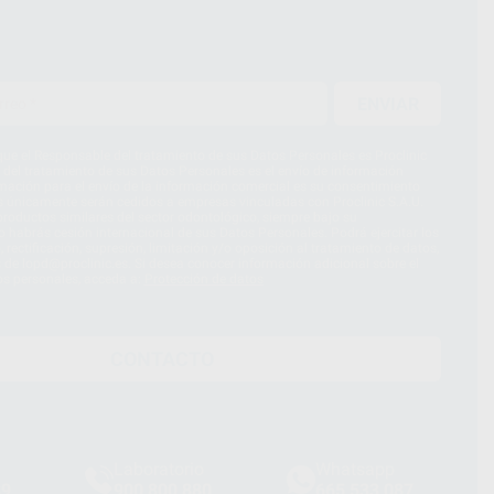
ENVIAR
ue el Responsable del tratamiento de sus Datos Personales es Proclinic
d del tratamiento de sus Datos Personales es el envío de información
imación para el envío de la información comercial es su consentimiento
s únicamente serán cedidos a empresas vinculadas con Proclinic S.A.U.
roductos similares del sector odontológico, siempre bajo su
 habrás cesión internacional de sus Datos Personales. Podrá ejercitar los
 rectificación, supresión, limitación y/o oposición al tratamiento de datos,
és de lopd@proclinic.es. Si desea conocer información adicional sobre el
os personales, acceda a:
Protección de datos
CONTACTO
Laboratorio
Whatsapp
39
900 800 880
665 533 087