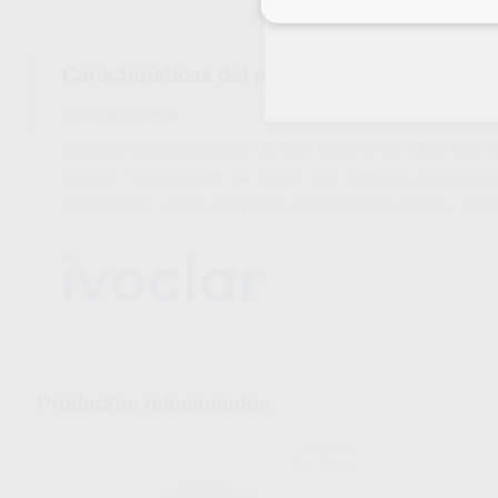
Inicia 
Características del producto
Proclinic informa:
Cerámica de estratificación de baja fusión (750 ºC) en base a 
circonio. Los cristales de apatía con tamaños nanométric
opalescencia. - Adecuada para la fabricación de veneers. - En 
Productos relacionados
IVOCLAR
Ref. Grupo