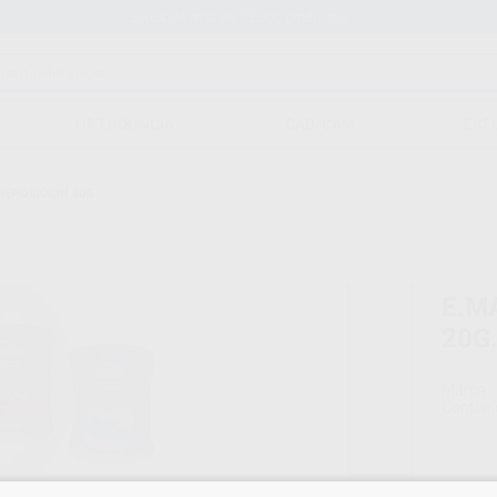
Stock de más de 15.000 productos
ORTODONCIA
CAD/CAM
EST
REPOSICION 20G.
E.M
20G
Marca
Conteni