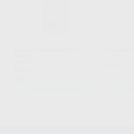
IPS E.MAX CERAM DENTINA E
IPS E.MAX 
INCISAL
Envase 20 g
Envase 20 gr.
60
,51
€
49
,01
€
57,80 €
Oferta
SELECCIONAR REFERENCIA
SELE