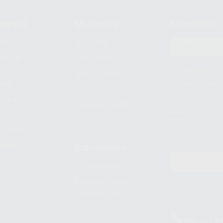
compra
Mi cuenta
Newsletter
prar
Registro
to del
Mis listas
Le informamos de q
Mis productos
S.A.U.. La Finalida
nes
comercial. La legit
Facturas
prestado. Sus dato
e pago
que comercialicen p
Compra rápida
consentimiento y no
derechos de acceso,
entre otros, a trav
tratamiento de dat
legales
pida
Estudiantes
Odontobook
Material para
estudiantes
Clínica
900 393 9