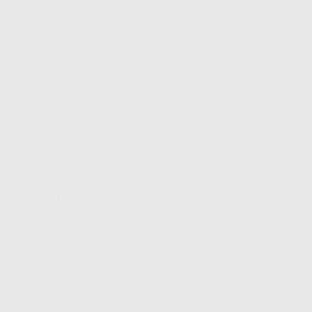
Conócenos
Guía de 
¿Quiénes somos?
Cómo com
Nuestros
Seguimien
compromisos
pedido
Responsabilidad
Devolucio
Social Corporativa
Métodos d
Canal ético
Envío
Código ético
Símbolos 
Sostenibilidad
Compra rá
energética
dientes
Trabaja con nosotros
Preguntas Frecuentes
(FAQ)
Descarga nuestra App