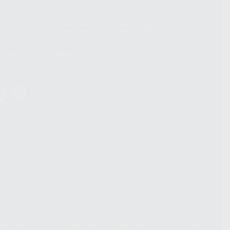
hatsApp Business son proporcionados por WhatsApp Ireland Limited
. La información que controla WhatsApp Ireland puede ser transferida a
acebook Inc.. Dicha Transferencia Internacional de Datos ofrece
 al basarse en la Cláusula Contractual Tipo para la transferencia de
terceros países. Puede ampliar la información en el siguiente enlace:
s Data Transfer Addendum
.
ndiciones Generales de Contratación
y
Política de