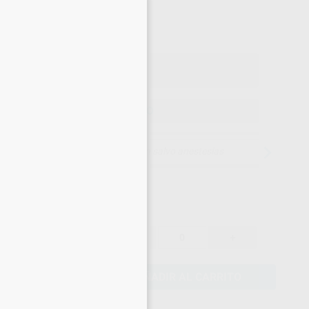
60
×
,51
€
70 €
o con IVA incluido 73,22 €
ELEGIR MODELO
15 días para cambiar de opinión salvo anestesias
63,70 €
-
+
60,51 €
AÑADIR AL CARRITO