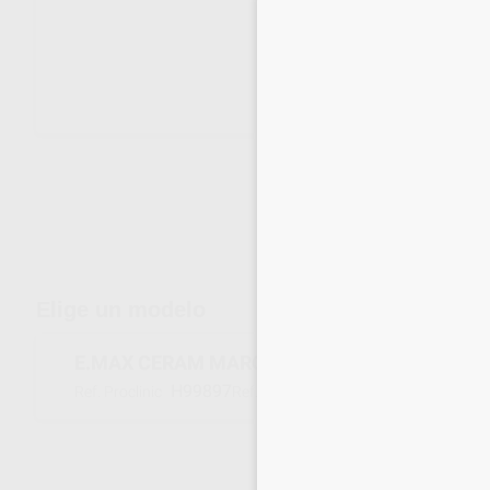
Envíos gratuitos desde 110€
Elige un modelo
E.MAX CERAM MARGIN 20G. BL1
H99897
602452
Ref. Proclinic
Ref. fabricante