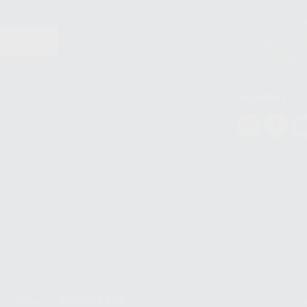
Los servicios de W
(WhatsApp Ireland)
EN
WhatsApp LLC y a F
E
garantías adecuadas
datos personales a 
WhatsApp Busines
Síguenos
Teléfono:
900 393 939
Co