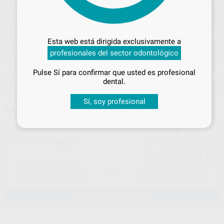
Desbloquea todas tus ventajas
Inicia sesión
para disfrutar de todos
Esta web está dirigida exclusivamente a
ELEGIR MODELO
tus
descuentos y condiciones
profesionales del sector odontológico
especiales
Pulse Sí para confirmar que usted es profesional
¡Iniciar sesión!
15 días para cambiar de opinión salvo
dental.
anestesias
Sí, soy profesional
Elige un modelo
IPS E.MAX CERAM INTENSIVO GINGIVA 5 20G
H99977
681358
Ref. Proclinic
Ref. fabricante
62,75 €
66,05 €
-
+
AÑADIR AL CARRITO