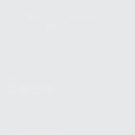
Clínica
Laboratorio
900 393 939
900 800 880
Whatsapp
665 533 087
Los servicios de WhatsApp Business son proporcionados por WhatsApp
Ireland Limited (WhatsApp Ireland). La información que controla WhatsApp
Ireland puede ser transferida a WhatsApp LLC y a Facebook Inc.. Dicha
Transferencia Internacional de Datos ofrece garantías adecuadas al
basarse en la Cláusula Contractual Tipo para la transferencia de datos
personales a terceros países. Puede ampliar la información en el siguiente
enlace:
WhatsApp Business Data Transfer Addendum
.
Síguenos
PROCLINIC S.A.U.
Copyright (c) 2026
Aviso legal
Teléfono:
900 393 939