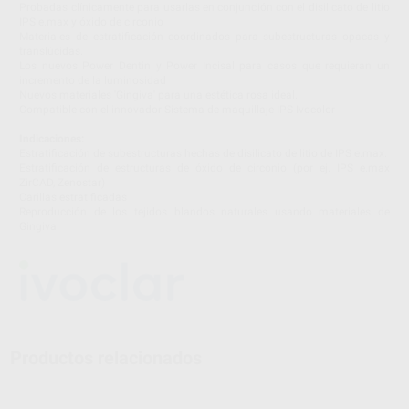
Probadas clínicamente para usarlas en conjunción con el disilicato de litio
IPS e.max y óxido de circonio
Materiales de estratificación coordinados para subestructuras opacas y
translúcidas.
Los nuevos Power Dentin y Power Incisal para casos que requieran un
incremento de la luminosidad
Nuevos materiales 'Gingiva' para una estética rosa ideal.
Compatible con el innovador Sistema de maquillaje IPS Ivocolor
Indicaciones:
Estratificación de subestructuras hechas de disilicato de litio de IPS e.max.
Estratificación de estructuras de óxido de circonio (por ej. IPS e.max
ZirCAD, Zenostar)
Carillas estratificadas
Reproducción de los tejidos blandos naturales usando materiales de
Gingiva.
Productos relacionados