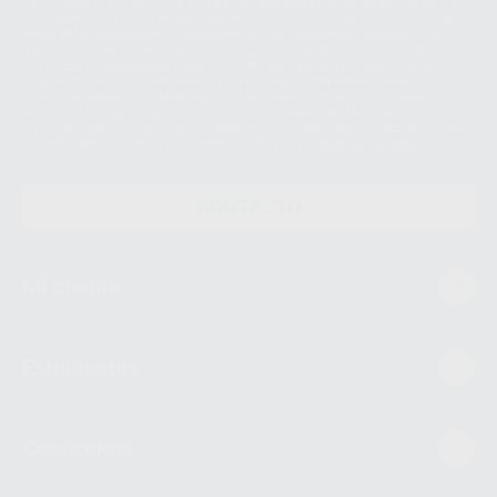
Personales es Proclinic S.A.U.. La Finalidad del tratamiento de sus Datos
Personales es el envío de información comercial. La legitimación para el
envío de la información comercial es su consentimiento prestado. Sus
datos únicamente serán cedidos a empresas vinculadas con Proclinic
S.A.U. que comercialicen productos similares del sector odontológico,
siempre bajo su consentimiento y no habrás cesión internacional de sus
Datos Personales. Podrá ejercitar los derechos de acceso, rectificación,
supresión, limitación y/o oposición al tratamiento de datos, entre otros, a
través de lopd@proclinic.es. Si desea conocer información adicional sobre
el tratamiento de datos personales, acceda a:
Protección de datos
CONTACTO
Mi cuenta
Estudiantes
Conócenos