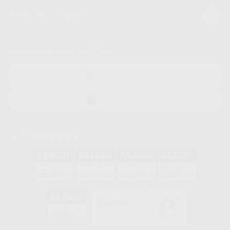
Guía de compra
Descarga nuestra App
DISPONIBLE EN
GOOGLE PLAY
DISPONIBLE EN
APP STORE
Acreditaciones
GA-2008/0342
SST-0118/2023
ER-0120/1997
GS-0001/2017
HCO-0060/2023