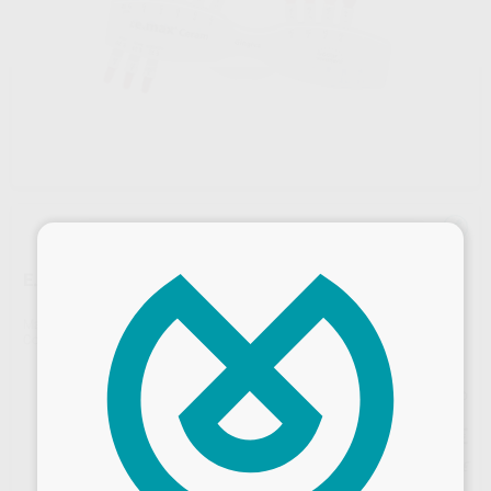
×
E.MAX CERAM GINGIVA
Marca
IVOCLAR
Contenido
20g
Precio web
62
,75
€
66,05 €
Precio con IVA incluido 75,93 €