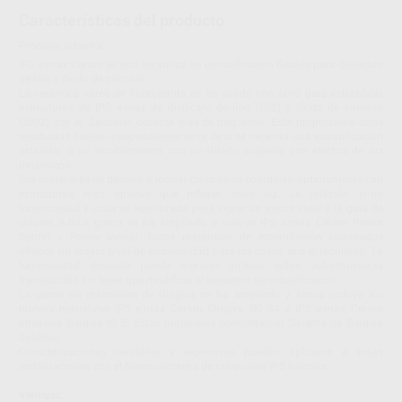
Características del producto
Proclinic informa:
IPS e.max Ceram es una cerámica de estratificación flexible para disilicato
de litio y óxido de circonio
La cerámica vítrea de fluoropatita se ha usado con éxito para estratificar
estructuras de IPS e.max de disilicato de litio (LS2) y óxido de circonio
(ZrO2), por ej. Zenostar, durante más de diez años. Esta proporciona unos
resultados fiables independientemente de si se necesita una estratificación
estándar o un recubrimiento con un diseño exigente con efectos de luz
dinámicos.
Los materiales de dentina e incisal clásicos se coordinan óptimamente con
estructuras más opacas que reflejan más luz. La relación entre
luminosidad y color es equilibrada para lograr un ajuste ideal a la guía de
colores A-D.La gama se ha ampliado e incluye IPS e.max Ceram Power
Dentin y Power Incisal. Estos materiales de estratifiación coloreados
ofrecen un mayor nivel de luminosidad para los casos que lo requieran. La
luminosidad deseada puede lograrse incluso sobre subestructuras
translúcidas sin tener que modificar el esquema de estratificación.
La gama de materiales de Gingiva se ha ampliado y ahora incluye los
nuevos materiales IPS e.max Ceram Gingiva BG 34 e IPS e.max Ceram
Intensive Gingiva IG 5. Estos materiales completan el Sistema de Gingiva
Solution.
Caracterizaciones versátiles y expresivas pueden aplicarse a estas
restauraciones con el Nuevo Sistema de maquillaje IPS Ivocolor.
Ventajas: