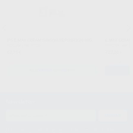
IPS E.MAX CERAM GINGIVA REPOSICION 20G.
E.MAX CERAM 
IVOCLAR
|
Ref. Grupo
IVOCLAR
|
Ref. 
62
722
,75
€
,00
€
-
SELECCIONAR REFERENCIA
Newsletter
ENVIAR
Le informamos de que el Responsable del tratamiento de sus Datos