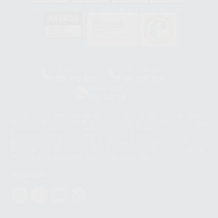
GA-2008/0342
SST-0118/2023
ER-0120/1997
GS-0001/2017
HCO-0060/2023
Clínica
Laboratorio
900 393 939
900 800 880
Whatsapp
665 533 087
Los servicios de WhatsApp Business son proporcionados por WhatsApp
Ireland Limited (WhatsApp Ireland). La información que controla WhatsApp
Ireland puede ser transferida a WhatsApp LLC y a Facebook Inc.. Dicha
Transferencia Internacional de Datos ofrece garantías adecuadas al
basarse en la Cláusula Contractual Tipo para la transferencia de datos
personales a terceros países. Puede ampliar la información en el siguiente
enlace:
WhatsApp Business Data Transfer Addendum
.
Síguenos