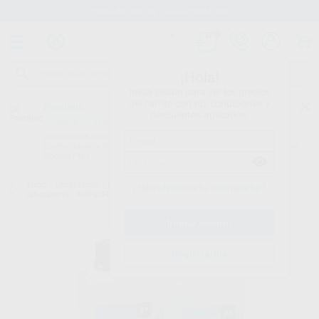
Stock de más de 15.000 productos
¡Hola!
Inicia sesión para ver los precios
del carrito con tus condiciones y
Proclinic
descuentos aplicados.
¿Todavía no tienes nuestra App?
¡Descárgala para ser siempre el primero en conocer nuestras
promociones y descuentos! Disponible en Google Play o App Store.
Google Play
Inicio
/
Laboratorio
/
Elaboracion modelos
/
Siliconas de adición
¿Has olvidado tu contraseña?
laboratorio
/
DUPLIFLEX ADVANCED-22 1000G A + 1000G B
Registrarme