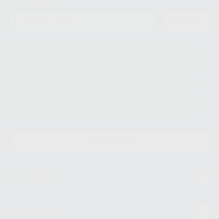
ENVIAR
Le informamos de que el Responsable del tratamiento de sus Datos
Personales es Proclinic S.A.U.. La Finalidad del tratamiento de sus Datos
Personales es el envío de información comercial. La legitimación para el
envío de la información comercial es su consentimiento prestado. Sus
datos únicamente serán cedidos a empresas vinculadas con Proclinic
S.A.U. que comercialicen productos similares del sector odontológico,
siempre bajo su consentimiento y no habrás cesión internacional de sus
Datos Personales. Podrá ejercitar los derechos de acceso, rectificación,
supresión, limitación y/o oposición al tratamiento de datos, entre otros, a
través de lopd@proclinic.es. Si desea conocer información adicional sobre
el tratamiento de datos personales, acceda a:
Protección de datos
CONTACTO
Mi cuenta
Estudiantes