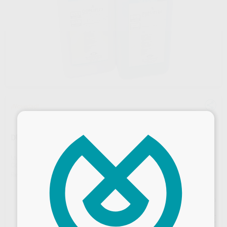
¡Novedad!
×
DUPLIFLEX ADVANCED-22 1000G A + 1000G B
Marca
PROTECHNO
Contenido
1.000 g A + 1.000 g B
Ref. Proclinic
H16947
Ref. fabricante
5036-10T
Precio web
90
,25
€
95,00 €