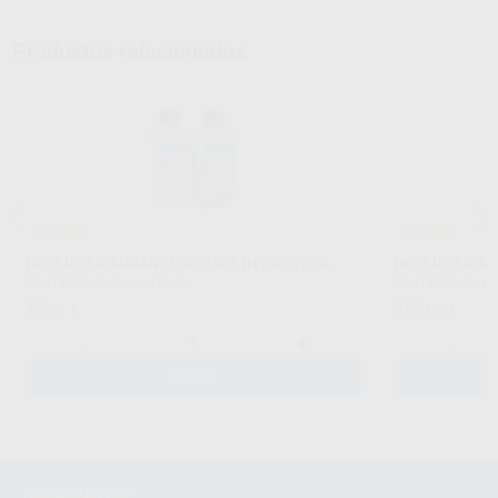
Productos relacionados
¡Novedad!
¡Novedad!
DUPLIFLEX ADVANCED-22 KIT INTRO 200G
DUPLIFLEX AD
PROTECHNO
|
Ref. H16948
PROTECHNO
|
Re
17
399
,81
€
,00
€
-
+
-
AÑADIR
Newsletter