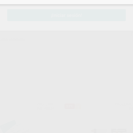
¡Iniciar sesión!
cto radicular.
PROCLINIC
PROCLINIC
53%
Ref. 78624
Re