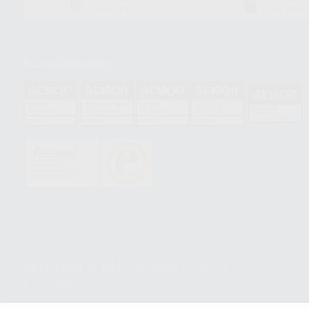
GOOGLE PLAY
APP STOR
Acreditaciones
HCO-0060/2023
GA-2008/0342
SST-0118/2023
ER-0120/1997
GS-0001/2017
PROCLINIC S.A.U.
Copyright (c) 2026
Aviso legal