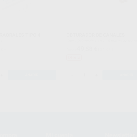
RAORALES TIPO 4
OBTURADOR DE CANALES
es
Caja 1 jeringa de 10 g + 10 puntas de mezcla + 10
puntas intraorales + 1 block de mezcla
49
,58
€
08 €
104,37 €
Desde
Oferta
+
-
+
AÑADIR
AÑADIR
compra
Mi cuenta
Newsletter