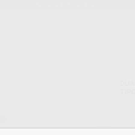
Stock de más de 15.000 productos
ORTODONCIA
CAD/CAM
EST
AS INTRAORALES TIPO 1
DUA
TIPO
Marca
Conteni