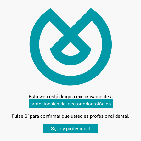
36,
Preci
Entrega en 24h
Esta web está dirigida exclusivamente a
profesionales del sector odontológico
Pulse Sí para confirmar que usted es profesional dental.
Desbloquea todas tus ventajas
Sí, soy profesional
sesión
para disfrutar de todos tus
descuentos y condiciones esp