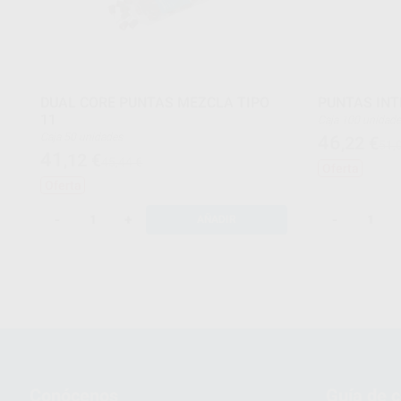
DUAL CORE PUNTAS MEZCLA TIPO
PUNTAS INT
11
Caja 100 unidad
Caja 50 unidades
46
,22
€
51,
41
,12
€
45,44 €
Oferta
Oferta
-
+
-
AÑADIR
Conócenos
Guía de 