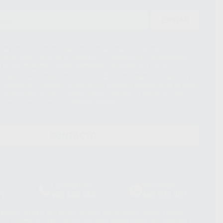
ENVIAR
ue el Responsable del tratamiento de sus Datos Personales es Proclinic
d del tratamiento de sus Datos Personales es el envío de información
imación para el envío de la información comercial es su consentimiento
s únicamente serán cedidos a empresas vinculadas con Proclinic S.A.U.
roductos similares del sector odontológico, siempre bajo su
 habrás cesión internacional de sus Datos Personales. Podrá ejercitar los
 rectificación, supresión, limitación y/o oposición al tratamiento de datos,
és de lopd@proclinic.es. Si desea conocer información adicional sobre el
os personales, acceda a:
Protección de datos
CONTACTO
Laboratorio
Whatsapp
39
900 800 880
665 533 087
hatsApp Business son proporcionados por WhatsApp Ireland Limited
. La información que controla WhatsApp Ireland puede ser transferida a