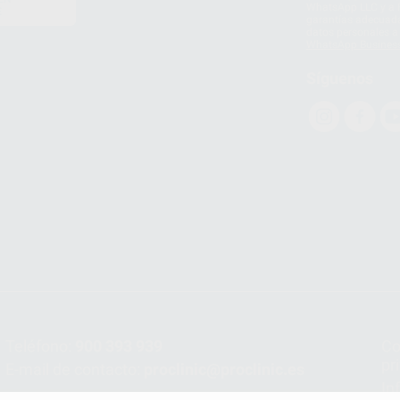
WhatsApp LLC y a F
E
garantías adecuadas
datos personales a 
WhatsApp Busines
Síguenos
Teléfono:
900 393 939
Co
pr
E-mail de contacto:
proclinic@proclinic.es
In