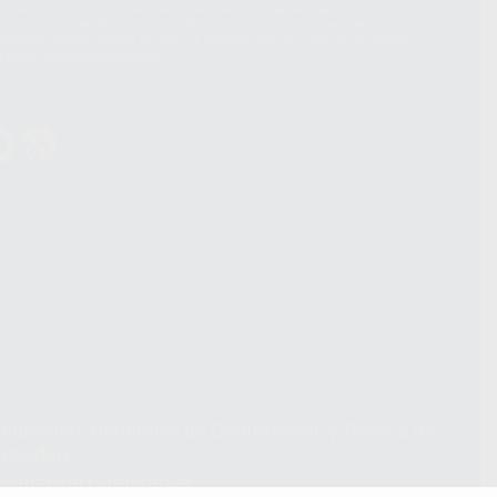
acebook Inc.. Dicha Transferencia Internacional de Datos ofrece
 al basarse en la Cláusula Contractual Tipo para la transferencia de
terceros países. Puede ampliar la información en el siguiente enlace:
s Data Transfer Addendum
.
ndiciones Generales de Contratación
y
Política de
ivacidad
formación Corporativa