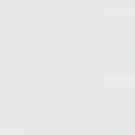
prar
Registro
to del
Mis listas
Le informamos de q
Mis productos
S.A.U.. La Finalida
nes
comercial. La legit
Facturas
prestado. Sus dato
e pago
que comercialicen p
Compra rápida
consentimiento y no
derechos de acceso,
entre otros, a trav
tratamiento de dat
legales
pida
Estudiantes
Odontobook
Material para
estudiantes
Clínica
900 393 9
Los servicios de W
(WhatsApp Ireland)
EN