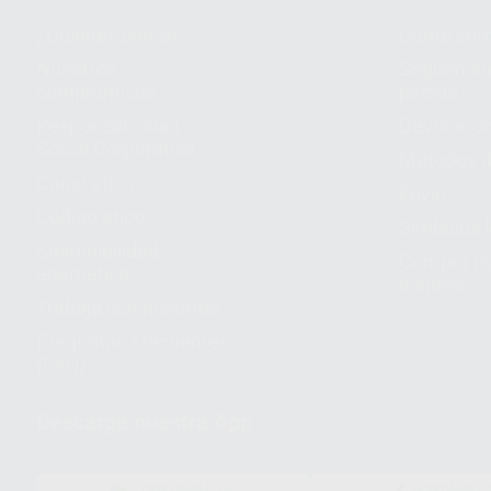
¿Quiénes somos?
Cómo com
Nuestros
Seguimien
compromisos
pedido
Responsabilidad
Devolucio
Social Corporativa
Métodos d
Canal ético
Envío
Código ético
Símbolos 
Sostenibilidad
Compra rá
energética
dientes
Trabaja con nosotros
Preguntas Frecuentes
(FAQ)
Descarga nuestra App
DISPONIBLE EN
DISPONIBLE 