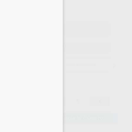
×
34
,37
€
18 €
o con IVA incluido 41,59 €
ELEGIR CANTIDAD
15 días para cambiar de opinión salvo anestesias
36,18 €
-
+
34,37 €
AÑADIR AL CARRITO
eciales