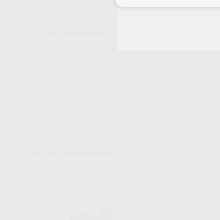
Características del producto
Proclinic informa:
Puntas intrabucales tipo 1 indicadas también para uso en condu
Productos relacionados
PROCLINIC
Ref. 78566