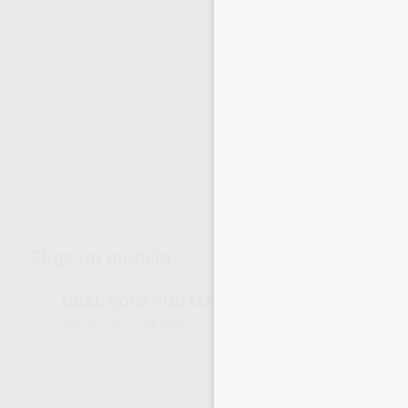
Envíos gratuitos desde 110€
Elige un modelo
DUAL CORE PUNTAS INTRAORALES TIPO 1
78569
Ref. Proclinic
Inicia 