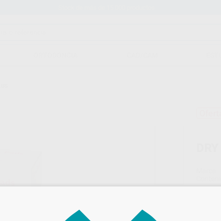
Stock de más de 15.000 productos
ORTODONCIA
CAD/CAM
EST
LUS
Ofert
DRY
Marca
Conteni
Oferta