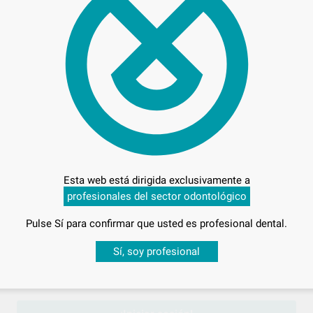
15,
Preci
Esta web está dirigida exclusivamente a
Entrega en 24h
profesionales del sector odontológico
Pulse Sí para confirmar que usted es profesional dental.
Desbloquea todas tus ventajas
Sí, soy profesional
sesión
para disfrutar de todos tus
descuentos y condiciones esp