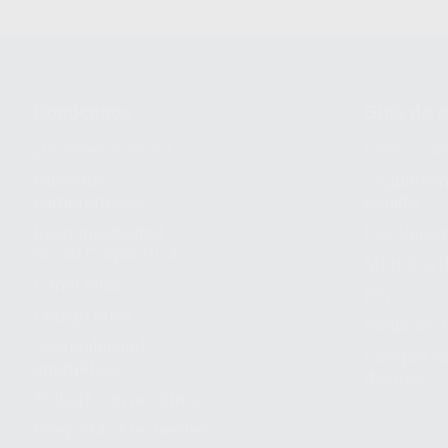
Conócenos
Guía de 
¿Quiénes somos?
Cómo com
Nuestros
Seguimien
compromisos
pedido
Responsabilidad
Devolucio
Social Corporativa
Métodos d
Canal ético
Envío
Código ético
Símbolos 
Sostenibilidad
Compra rá
energética
dientes
Trabaja con nosotros
Preguntas Frecuentes