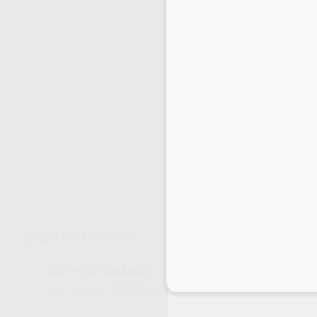
Envíos gratuitos desde 110€
Elige un modelo
DRY-PAD GRANDE
Inicia 
41027
002/0301
Ref. Proclinic
Ref. fabricante