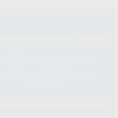
ENVIAR
ue el Responsable del tratamiento de sus Datos Personales es Proclinic
d del tratamiento de sus Datos Personales es el envío de información
imación para el envío de la información comercial es su consentimiento
s únicamente serán cedidos a empresas vinculadas con Proclinic S.A.U.
roductos similares del sector odontológico, siempre bajo su
 habrás cesión internacional de sus Datos Personales. Podrá ejercitar los
 rectificación, supresión, limitación y/o oposición al tratamiento de datos,
és de lopd@proclinic.es. Si desea conocer información adicional sobre el
os personales, acceda a:
Protección de datos
CONTACTO