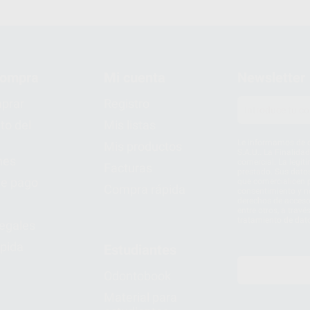
compra
Mi cuenta
Newsletter
prar
Registro
to del
Mis listas
Le informamos de q
Mis productos
S.A.U.. La Finalida
nes
comercial. La legit
Facturas
prestado. Sus dato
e pago
que comercialicen p
Compra rápida
consentimiento y no
derechos de acceso,
entre otros, a trav
tratamiento de dat
legales
pida
Estudiantes
Odontobook
Material para