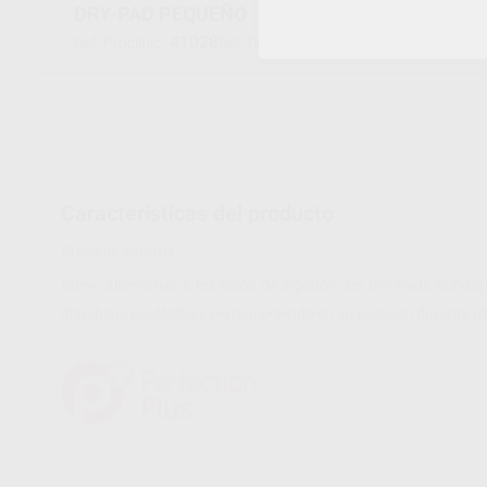
DRY-PAD PEQUEÑO
41028
002/0302
Ref. Proclinic
Ref. fabricante
Características del producto
Proclinic informa:
Como alternativa a los rollos de algodón, los Dry Pads brind
glándulas parótidas y permaneciendo en su posición durante to