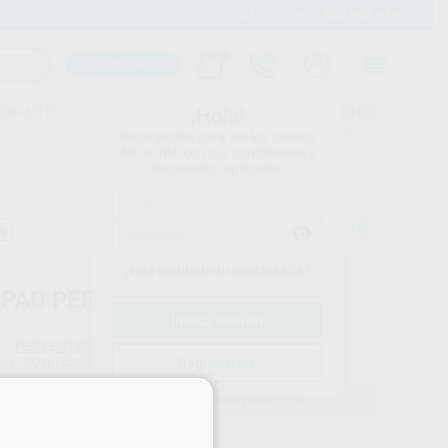
900 393 939
Envíos gratuitos desde 110€
Llama GRATIS a Clínica
Carrito mágico
UDIANTES
FOLLETOS
FORMACIONES
¡Hola!
Inicia sesión para ver los precios
del carrito con tus condiciones y
descuentos aplicados.
a
¿Has olvidado tu contraseña?
 PAD PERFECTION PLUS
PERFECTION PLUS
do
50 unidades
Registrarme
×
13,65 €
Comprando
1 unidad
te ahorras el
10%
Precio web