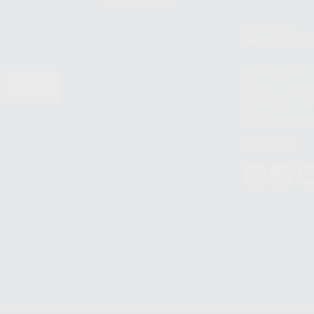
estudiantes
Clínica
900 393 9
Los servicios de W
(WhatsApp Ireland)
EN
WhatsApp LLC y a F
E
garantías adecuadas
datos personales a 
WhatsApp Busines
Síguenos