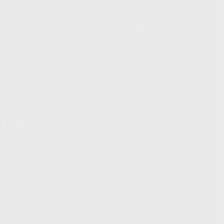
Laboratorio
Whatsapp
39
900 800 880
665 533 087
hatsApp Business son proporcionados por WhatsApp Ireland Limited
. La información que controla WhatsApp Ireland puede ser transferida a
acebook Inc.. Dicha Transferencia Internacional de Datos ofrece
 al basarse en la Cláusula Contractual Tipo para la transferencia de
terceros países. Puede ampliar la información en el siguiente enlace:
s Data Transfer Addendum
.