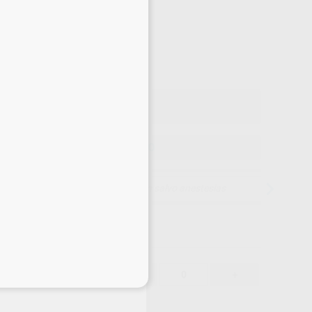
-10%
¡Mejor oferta!
13
,65
€
09 €
o con IVA incluido 16,52 €
ELEGIR MODELO
15 días para cambiar de opinión salvo anestesias
13,65 €
-10%
-
+
eciales