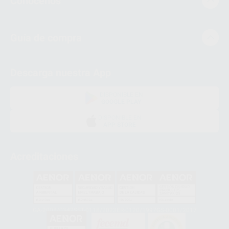
Conócenos
Guía de compra
Descarga nuestra App
DISPONIBLE EN
GOOGLE PLAY
DISPONIBLE EN
APP STORE
Acreditaciones
GA-2008/0342
SST-0118/2023
ER-0120/1997
GS-0001/2017