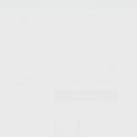
Stock de más de 15.000 productos
¡Hola!
Inicia sesión para ver los precios
del carrito con tus condiciones y
Proclinic
descuentos aplicados.
¿Todavía no tienes nuestra App?
¡Descárgala para ser siempre el primero en conocer nuestras
promociones y descuentos! Disponible en Google Play o App Store.
Google Play
Inicio
/
Clínica
/
Instrumental
/
Periostótomos
/
DOBLE LIMA DE
¿Has olvidado tu contraseña?
SUGARMAN
Registrarme