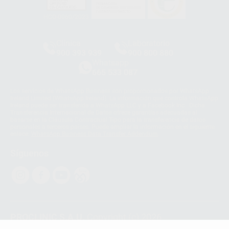
HCO-0060/2023
Clínica
Laboratorio
900 393 939
900 800 880
Whatsapp
665 533 087
Los servicios de WhatsApp Business son proporcionados por WhatsApp
Ireland Limited (WhatsApp Ireland). La información que controla WhatsApp
Ireland puede ser transferida a WhatsApp LLC y a Facebook Inc.. Dicha
Transferencia Internacional de Datos ofrece garantías adecuadas al
basarse en la Cláusula Contractual Tipo para la transferencia de datos
personales a terceros países. Puede ampliar la información en el siguiente
enlace:
WhatsApp Business Data Transfer Addendum
.
Síguenos
PROCLINIC S.A.U.
Copyright (c) 2026
Aviso legal