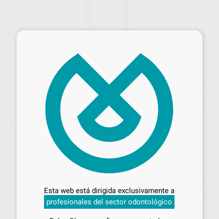
×
DOBLE LIMA DE SUGARMAN
Marca
HU-FRIEDY
Contenido
1 unidad
Desbloquea todas tus ventajas
Precio web
Inicia sesión
para disfrutar de todos
98
Esta web está dirigida exclusivamente a
,51
€
103,70 €
tus
descuentos y condiciones
profesionales del sector odontológico
especiales
Precio con IVA incluido 119,20 €