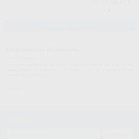
98,51 €
103,70 €
-
+
AÑADIR AL CARRITO
Características del producto
Proclinic informa:
Lima para periodoncia. Se utiliza interproximalmente; los archivos de
hueso periodontal proporcionan la eficiencia tanto para aplicaciones de
empuje como de tracción.
HU-FRIEDY
Newsletter
ENVIAR