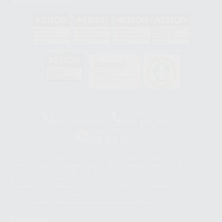
Acreditaciones
GA-2008/0342
SST-0118/2023
ER-0120/1997
GS-0001/2017
HCO-0060/2023
Clínica
Laboratorio
900 393 939
900 800 880
Whatsapp
665 533 087
Los servicios de WhatsApp Business son proporcionados por WhatsApp
Ireland Limited (WhatsApp Ireland). La información que controla WhatsApp
Ireland puede ser transferida a WhatsApp LLC y a Facebook Inc.. Dicha
Transferencia Internacional de Datos ofrece garantías adecuadas al
basarse en la Cláusula Contractual Tipo para la transferencia de datos
personales a terceros países. Puede ampliar la información en el siguiente
enlace:
WhatsApp Business Data Transfer Addendum
.
Síguenos