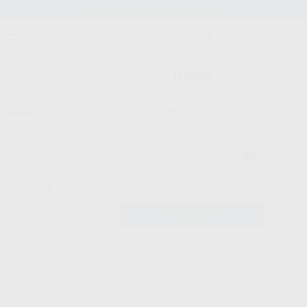
Stock de más de 15.000 productos
¡Hola!
Inicia sesión para ver los precios
del carrito con tus condiciones y
Proclinic
descuentos aplicados.
¿Todavía no tienes nuestra App?
¡Descárgala para ser siempre el primero en conocer nuestras
promociones y descuentos! Disponible en Google Play o App Store.
Google Play
Inicio
/
Ortodoncia
/
Instrumental
/
Cinching
/
DOBLADOR DISTAL DE
¿Has olvidado tu contraseña?
ARCOS
Registrarme