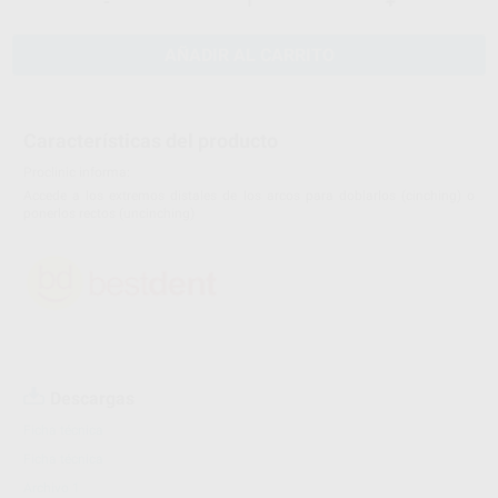
-
+
AÑADIR AL CARRITO
Características del producto
Proclinic informa:
Accede a los extremos distales de los arcos para doblarlos (cinching) o
ponerlos rectos (uncinching)
Descargas
Ficha técnica
Ficha técnica
Archivo 1