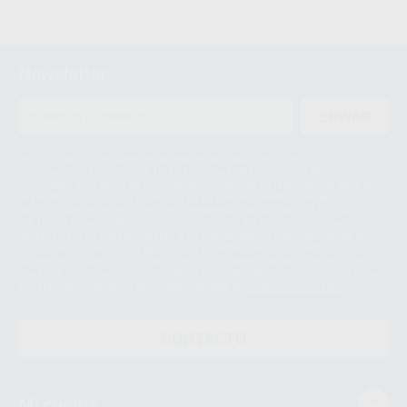
Newsletter
ENVIAR
Le informamos de que el Responsable del tratamiento de sus Datos
Personales es Proclinic S.A.U.. La Finalidad del tratamiento de sus Datos
Personales es el envío de información comercial. La legitimación para el
envío de la información comercial es su consentimiento prestado. Sus
datos únicamente serán cedidos a empresas vinculadas con Proclinic
S.A.U. que comercialicen productos similares del sector odontológico,
siempre bajo su consentimiento y no habrás cesión internacional de sus
Datos Personales. Podrá ejercitar los derechos de acceso, rectificación,
supresión, limitación y/o oposición al tratamiento de datos, entre otros, a
través de lopd@proclinic.es. Si desea conocer información adicional sobre
el tratamiento de datos personales, acceda a:
Protección de datos
CONTACTO
Mi cuenta