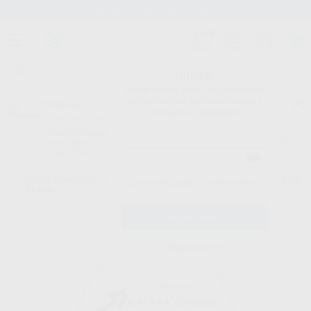
Stock de más de 15.000 productos
¡Hola!
Inicia sesión para ver los precios
del carrito con tus condiciones y
Proclinic
descuentos aplicados.
¿Todavía no tienes nuestra App?
¡Descárgala para ser siempre el primero en conocer nuestras
promociones y descuentos! Disponible en Google Play o App Store.
Google Play
Inicio
/
Laboratorio
/
Cad/cam
/
Discos circonio
/
DISCOS KATANA ZR HT
¿Has olvidado tu contraseña?
22 MM.
Registrarme