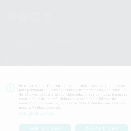
Síguenos
PROCLINIC S.A.U.
Copyright (c) 2026
Aviso legal
Teléfono:
900 393 939
E-mail de contacto:
proclinic@proclinic.es
Condiciones Generales de Contratación
y
Política
de privacidad
En el sitio web de Proclinic utilizamos cookies propias y de terceros
Información Corporativa
para personalizar la web conforme a tus preferencias, analizar el uso
del sitio web y mostrarte publicidad relacionada con tus preferencias
Política de Cookies
sobre la base de un perfil elaborado a partir de tus hábitos de
navegación (por ejemplo, páginas visitadas). Puedes consultar
aquí
nuestra Política de cookies.
SUBIR
Configurar Cookies
ACEPTAR TODAS
DENEGAR TODAS