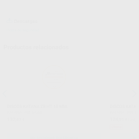
Descargas
Hojas de seguridad
Productos relacionados
DISCOS KATANA ZR HT 18 MM.
DISCOS KATAN
KATANA
|
Ref. Grupo
KATANA
|
Ref. G
132
124
,67
€
,91
€
138,0
Oferta
SELECCIONAR REFERENCIA
SE