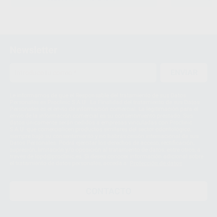
Newsletter
ENVIAR
Le informamos de que el Responsable del tratamiento de sus Datos
Personales es Proclinic S.A.U.. La Finalidad del tratamiento de sus Datos
Personales es el envío de información comercial. La legitimación para el
envío de la información comercial es su consentimiento prestado. Sus
datos únicamente serán cedidos a empresas vinculadas con Proclinic
S.A.U. que comercialicen productos similares del sector odontológico,
siempre bajo su consentimiento y no habrás cesión internacional de sus
Datos Personales. Podrá ejercitar los derechos de acceso, rectificación,
supresión, limitación y/o oposición al tratamiento de datos, entre otros, a
través de lopd@proclinic.es. Si desea conocer información adicional sobre
el tratamiento de datos personales, acceda a:
Protección de datos
CONTACTO