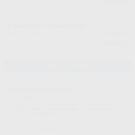
163,20 €
171,79 €
-
+
KATANA ZR HT13 COLLAR T:22MM
H06015
125-2334-EU
Ref. Proclinic
Ref. fabricante
163,20 €
171,79 €
-
+
AÑADIR AL CARRITO
Características del producto
Proclinic informa:
Discos de circonio. Discos de alta translucidez ideado para su uso en
restauraciones altamente individualizadas como carillas, onlays, inlays y
coronas de contorno completo.