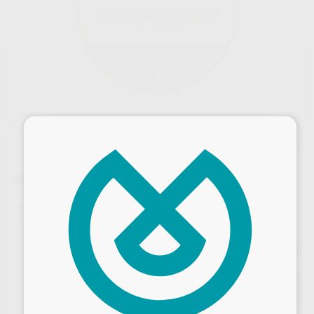
×
DISCOS KATANA ZR HT 22 MM.
Marca
KATANA
Contenido
1 unidad
Precio web
163
,20
€
171,79 €
Precio con IVA incluido 197,47 €