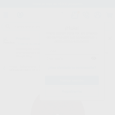
Stock de más de 15.000 productos
¡Hola!
Inicia sesión para ver los precios
del carrito con tus condiciones y
Proclinic
descuentos aplicados.
¿Todavía no tienes nuestra App?
¡Descárgala para ser siempre el primero en conocer nuestras
promociones y descuentos! Disponible en Google Play o App Store.
Google Play
Inicio
/
Laboratorio
/
Fresas/pulido/discos
/
Discos de corte
/
DISCO
¿Has olvidado tu contraseña?
SEPARADORES 25 X 0,7MM
Registrarme