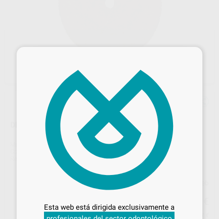
×
DISCO SEPARADORES 25 X 0,7MM
Marca
MAJOR
Contenido
100 unidades
Ref. Proclinic
H14761
Ref. fabricante
ML4120
Precio web
Desbloquea todas tus ventajas
40
,75
€
42,89 €
Inicia sesión
para disfrutar de todos
Esta web está dirigida exclusivamente a
tus
descuentos y condiciones
Precio con IVA incluido 49,31 €
profesionales del sector odontológico