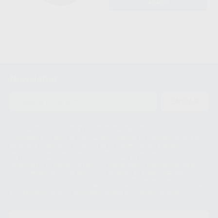
AÑADIR
Newsletter
ENVIAR
Le informamos de que el Responsable del tratamiento de sus Datos
Personales es Proclinic S.A.U.. La Finalidad del tratamiento de sus Datos
Personales es el envío de información comercial. La legitimación para el
envío de la información comercial es su consentimiento prestado. Sus
datos únicamente serán cedidos a empresas vinculadas con Proclinic
S.A.U. que comercialicen productos similares del sector odontológico,
siempre bajo su consentimiento y no habrás cesión internacional de sus
Datos Personales. Podrá ejercitar los derechos de acceso, rectificación,
supresión, limitación y/o oposición al tratamiento de datos, entre otros, a
través de lopd@proclinic.es. Si desea conocer información adicional sobre
el tratamiento de datos personales, acceda a:
Protección de datos