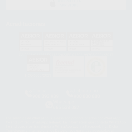
DISPONIBLE EN
APP STORE
Acreditaciones
GA-2008/0342
SST-0118/2023
ER-0120/1997
GS-0001/2017
HCO-0060/2023
Clínica
Laboratorio
900 393 939
900 800 880
Whatsapp
665 533 087
Los servicios de WhatsApp Business son proporcionados por WhatsApp
Ireland Limited (WhatsApp Ireland). La información que controla WhatsApp
Ireland puede ser transferida a WhatsApp LLC y a Facebook Inc.. Dicha
Transferencia Internacional de Datos ofrece garantías adecuadas al