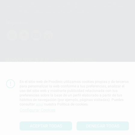
basarse en la Cláusula Contractual Tipo para la transferencia de datos
personales a terceros países. Puede ampliar la información en el siguiente
enlace:
WhatsApp Business Data Transfer Addendum
.
Síguenos
PROCLINIC S.A.U.
Copyright (c) 2026
Aviso legal
Teléfono:
900 393 939
En el sitio web de Proclinic utilizamos cookies propias y de terceros
E-mail de contacto:
proclinic@proclinic.es
para personalizar la web conforme a tus preferencias, analizar el
uso del sitio web y mostrarte publicidad relacionada con tus
preferencias sobre la base de un perfil elaborado a partir de tus
Condiciones Generales de Contratación
y
Política
hábitos de navegación (por ejemplo, páginas visitadas). Puedes
de privacidad
consultar
aquí
nuestra Política de cookies.
Información Corporativa
Configurar Cookies
Política de Cookies
ACEPTAR TODAS
DENEGAR TODAS
SUBIR