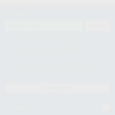
Newsletter
ENVIAR
Le informamos de que el Responsable del tratamiento de sus Datos
Personales es Proclinic S.A.U.. La Finalidad del tratamiento de sus Datos
Personales es el envío de información comercial. La legitimación para el
envío de la información comercial es su consentimiento prestado. Sus
datos únicamente serán cedidos a empresas vinculadas con Proclinic
S.A.U. que comercialicen productos similares del sector odontológico,
siempre bajo su consentimiento y no habrás cesión internacional de sus
Datos Personales. Podrá ejercitar los derechos de acceso, rectificación,
supresión, limitación y/o oposición al tratamiento de datos, entre otros, a
través de lopd@proclinic.es. Si desea conocer información adicional sobre
el tratamiento de datos personales, acceda a:
Protección de datos
CONTACTO
Mi cuenta