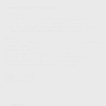
Características del producto
Proclinic informa:
Discos fabricados con resina PMMA polimetacrilato de metilo de alto peso
molecular, fuertemente reticulado y reforzado. Resina de gran dureza y
resistencia a la abrasión y gran estabilidad cromática para la confección
de prótesis provisionales de altísima calidad y larga duración.
Datos técnicos
Composición: copolímero acrílico basado en Polimetilmetacrilato (PMMA)
diámetro: 98,5mm
Densidad: 1,19 g/cm3
Absorción de agua: 25 microgramos/mm3 (cumple ISO 10477:2018)
Solubilidad: 0,7 microgramos/mm3 (cumple ISO 10477:2018)
Resistencia a la flexión: 90 MPa (cumple ISO 10477:2018)
Módulo de flexión: 2300 MPa (cumple ISO 10477:2018)
Descargas