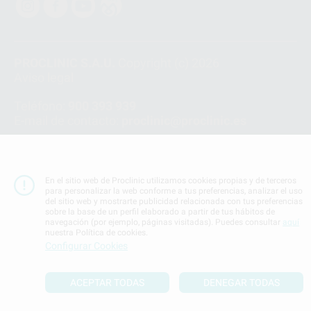
PROCLINIC S.A.U.
Copyright (c) 2026
Aviso legal
Teléfono:
900 393 939
E-mail de contacto:
proclinic@proclinic.es
Condiciones Generales de Contratación
y
Política
de privacidad
Información Corporativa
En el sitio web de Proclinic utilizamos cookies propias y de terceros
Política de Cookies
para personalizar la web conforme a tus preferencias, analizar el uso
del sitio web y mostrarte publicidad relacionada con tus preferencias
sobre la base de un perfil elaborado a partir de tus hábitos de
navegación (por ejemplo, páginas visitadas). Puedes consultar
aquí
SUBIR
nuestra Política de cookies.
Configurar Cookies
ACEPTAR TODAS
DENEGAR TODAS