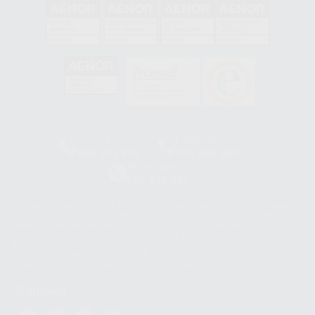
GA-2008/0342
SST-0118/2023
ER-0120/1997
GS-0001/2017
HCO-0060/2023
Clínica
Laboratorio
900 393 939
900 800 880
Whatsapp
665 533 087
Los servicios de WhatsApp Business son proporcionados por WhatsApp
Ireland Limited (WhatsApp Ireland). La información que controla WhatsApp
Ireland puede ser transferida a WhatsApp LLC y a Facebook Inc.. Dicha
Transferencia Internacional de Datos ofrece garantías adecuadas al
basarse en la Cláusula Contractual Tipo para la transferencia de datos
personales a terceros países. Puede ampliar la información en el siguiente
enlace:
WhatsApp Business Data Transfer Addendum
.
Síguenos