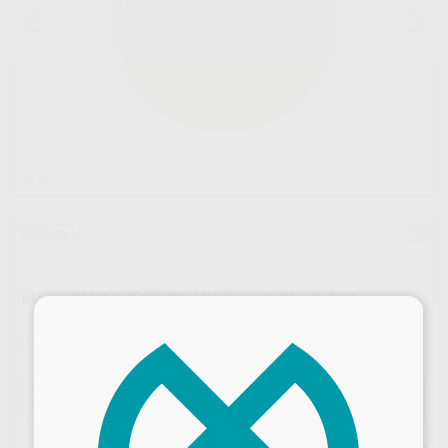
1
/ 3
Oferta
DISCO PMMA 4DESIGN MULTI 5 CAPAS 25MM
×
Marca
4DESIGN
Contenido
1 disco 98mm
Oferta
86,03 €
Comprando
1 unidad
te ahorras el
15%
Precio web