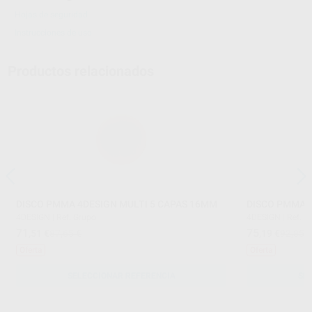
Hojas de seguridad
Instrucciones de uso
Productos relacionados
DISCO PMMA 4DESIGN MULTI 5 CAPAS 16MM
DISCO PMMA 4
4DESIGN
|
Ref. Grupo
4DESIGN
|
Ref. G
71
75
,51
€
87,65 €
,19
€
92,85 
Oferta
Oferta
SELECCIONAR REFERENCIA
SE