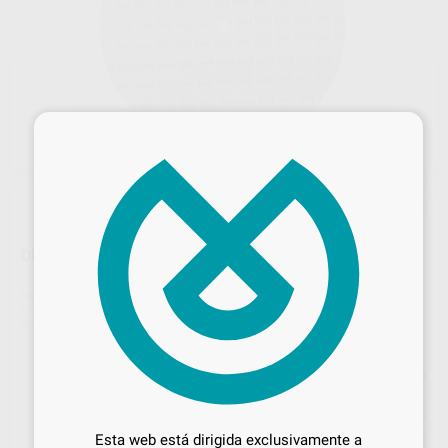
×
DISCO FIBRA P/METAL 40X0,5MM
Marca
PROCLINIC
Contenido
20 unidades
Ref. Proclinic
H20790
Precio web
Desbloquea todas tus ventajas
61
,37
€
64,60 €
Inicia sesión
para disfrutar de todos
Esta web está dirigida exclusivamente a
Precio con IVA incluido 74,26 €