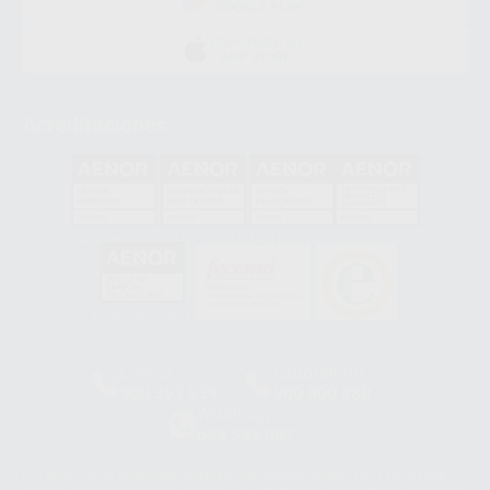
GOOGLE PLAY
DISPONIBLE EN
APP STORE
Acreditaciones
GA-2008/0342
SST-0118/2023
ER-0120/1997
GS-0001/2017
HCO-0060/2023
Clínica
Laboratorio
900 393 939
900 800 880
Whatsapp
665 533 087
Los servicios de WhatsApp Business son proporcionados por WhatsApp