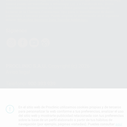
Ireland Limited (WhatsApp Ireland). La información que controla WhatsApp
Ireland puede ser transferida a WhatsApp LLC y a Facebook Inc.. Dicha
Transferencia Internacional de Datos ofrece garantías adecuadas al
basarse en la Cláusula Contractual Tipo para la transferencia de datos
personales a terceros países. Puede ampliar la información en el siguiente
enlace:
WhatsApp Business Data Transfer Addendum
.
Síguenos
PROCLINIC S.A.U.
Copyright (c) 2026
Aviso legal
Teléfono:
900 393 939
E-mail de contacto:
proclinic@proclinic.es
Condiciones Generales de Contratación
y
Política
de privacidad
En el sitio web de Proclinic utilizamos cookies propias y de terceros
para personalizar la web conforme a tus preferencias, analizar el uso
Información Corporativa
del sitio web y mostrarte publicidad relacionada con tus preferencias
Política de Cookies
sobre la base de un perfil elaborado a partir de tus hábitos de
navegación (por ejemplo, páginas visitadas). Puedes consultar
aquí