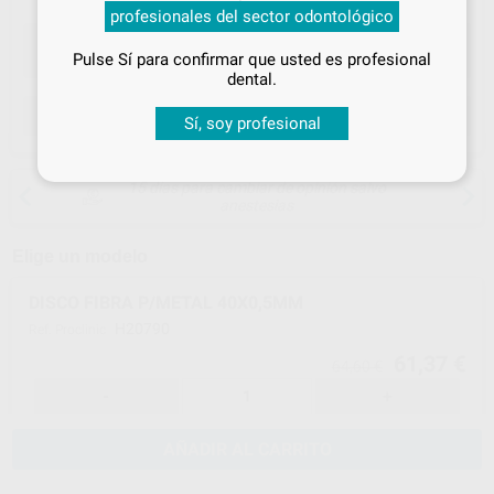
tus
descuentos y condiciones
profesionales del sector odontológico
especiales
Pulse Sí para confirmar que usted es profesional
¡Iniciar sesión!
dental.
ELEGIR CANTIDAD
Sí, soy profesional
15 días para cambiar de opinión salvo
anestesias
Elige un modelo
DISCO FIBRA P/METAL 40X0,5MM
H20790
Ref. Proclinic
61,37 €
64,60 €
-
+
AÑADIR AL CARRITO