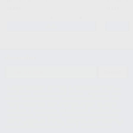
PROCLINIC
|
Ref. H20784
PROCLINIC
|
Ref.
31
31
,83
€
,83
€
-
+
-
AÑADIR
Newsletter
ENVIAR
Le informamos de que el Responsable del tratamiento de sus Datos
Personales es Proclinic S.A.U.. La Finalidad del tratamiento de sus Datos
Personales es el envío de información comercial. La legitimación para el
envío de la información comercial es su consentimiento prestado. Sus
datos únicamente serán cedidos a empresas vinculadas con Proclinic
S.A.U. que comercialicen productos similares del sector odontológico,
siempre bajo su consentimiento y no habrás cesión internacional de sus
Datos Personales. Podrá ejercitar los derechos de acceso, rectificación,
supresión, limitación y/o oposición al tratamiento de datos, entre otros, a
través de lopd@proclinic.es. Si desea conocer información adicional sobre
el tratamiento de datos personales, acceda a:
Protección de datos