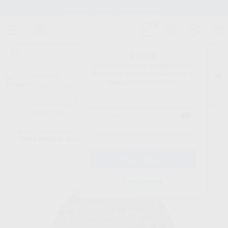
Stock de más de 15.000 productos
¡Hola!
Inicia sesión para ver los precios
del carrito con tus condiciones y
Proclinic
descuentos aplicados.
¿Todavía no tienes nuestra App?
¡Descárgala para ser siempre el primero en conocer nuestras
promociones y descuentos! Disponible en Google Play o App Store.
Google Play
Inicio
/
Laboratorio
/
Fresas/pulido/discos
/
Discos de corte
/
DISCO
¿Has olvidado tu contraseña?
FIBRA P/METAL 40X0,5MM
Registrarme